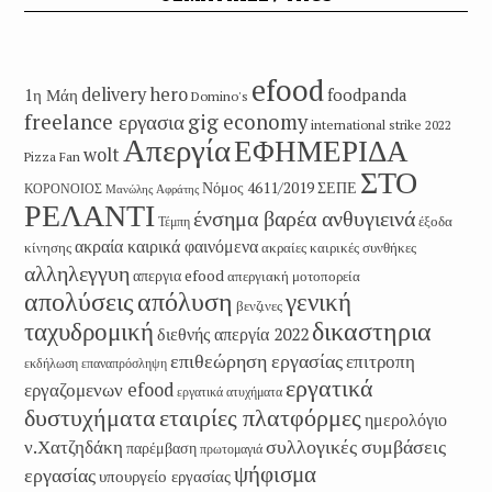
efood
delivery hero
1η Μάη
foodpanda
Domino's
freelance εργασια
gig economy
international strike 2022
Απεργία
ΕΦΗΜΕΡΙΔΑ
wolt
Pizza Fan
ΣΤΟ
Νόμος 4611/2019
ΣΕΠΕ
ΚΟΡΟΝΟΙΟΣ
Μανώλης Αφράτης
ΡΕΛΑΝΤΙ
ένσημα βαρέα ανθυγιεινά
έξοδα
Τέμπη
ακραία καιρικά φαινόμενα
κίνησης
ακραίες καιρικές συνθήκες
αλληλεγγυη
απεργια efood
απεργιακή μοτοπορεία
απολύσεις
απόλυση
γενική
βενζινες
δικαστηρια
ταχυδρομική
διεθνής απεργία 2022
επιθεώρηση εργασίας
επιτροπη
εκδήλωση
επαναπρόσληψη
εργατικά
εργαζομενων efood
εργατικά ατυχήματα
εταιρίες πλατφόρμες
δυστυχήματα
ημερολόγιο
συλλογικές συμβάσεις
ν.Χατζηδάκη
παρέμβαση
πρωτομαγιά
ψήφισμα
εργασίας
υπουργείο εργασίας