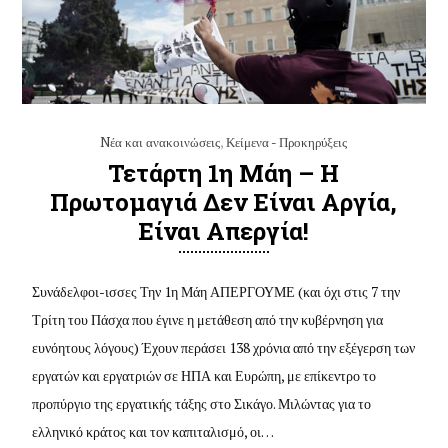
Nέα και ανακοινώσεις
,
Κείμενα - Προκηρύξεις
Τετάρτη 1η Μάη – Η
Πρωτομαγιά Δεν Είναι Αργία,
Είναι Απεργία!
Συνάδελφοι-ισσες Την 1η Μάη ΑΠΕΡΓΟΥΜΕ (και όχι στις 7 την
Τρίτη του Πάσχα που έγινε η μετάθεση από την κυβέρνηση για
ευνόητους λόγους) Έχουν περάσει 138 χρόνια από την εξέγερση των
εργατών και εργατριών σε ΗΠΑ και Ευρώπη, με επίκεντρο το
προπύργιο της εργατικής τάξης στο Σικάγο. Μιλώντας για το
ελληνικό κράτος και τον καπιταλισμό, οι…