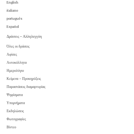
English
italiano
português
Español
Δράσεις – Αλληλεγγύη
Όλες οι δράσεις
Αφίσες
Αυτοκόλλητα
Ημερολόγιο
Κείμενα – Προκηρύξεις
Παραστάσεις διαμαρτυρίας
Ψηφίσματα
Υπομνήματα
Εκδηλώσεις
Φωτογραφίες
Βίντεο