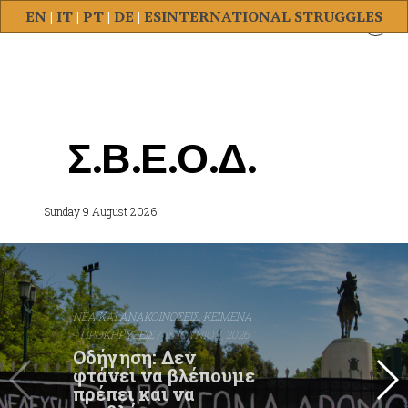
EN
|
IT
|
PT
|
DE
|
ES
INTERNATIONAL STRUGGLES
Σ.Β.Ε.Ο.Δ.
Sunday 9 August 2026
NΕΑ ΚΑΙ ΑΝΑΚΟΙΝΩΣΕΙΣ
,
ΚΕΙΜΕΝΑ
- ΠΡΟΚΗΡΥΞΕΙΣ
/ 15 ΙΟΥΝΙΟΥ, 2026
Οδήγηση: Δεν
φτάνει να βλέπουμε
πρέπει και να