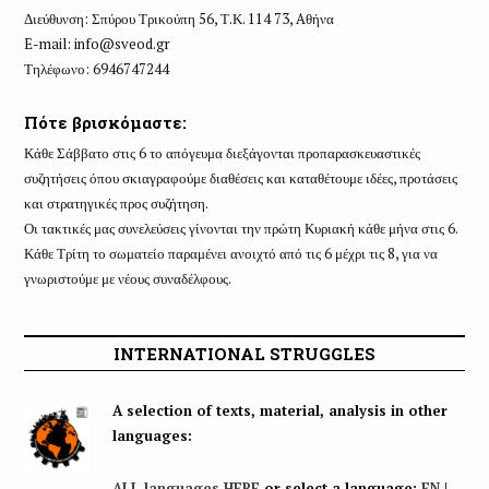
Διεύθυνση: Σπύρου Τρικούπη 56, Τ.Κ. 114 73, Aθήνα
E-mail:
info@sveod.gr
Τηλέφωνο: 6946747244
Πότε βρισκόμαστε:
Κάθε Σάββατο στις 6 το απόγευμα διεξάγονται προπαρασκευαστικές
συζητήσεις όπου σκιαγραφούμε διαθέσεις και καταθέτουμε ιδέες, προτάσεις
και στρατηγικές προς συζήτηση.
Οι τακτικές μας συνελεύσεις γίνονται την πρώτη Κυριακή κάθε μήνα στις 6.
Κάθε Τρίτη το σωματείο παραμένει ανοιχτό από τις 6 μέχρι τις 8, για να
γνωριστούμε με νέους συναδέλφους.
INTERNATIONAL STRUGGLES
A selection of texts, material, analysis in other
languages:
ALL languages HERE
or select a language:
EN
|