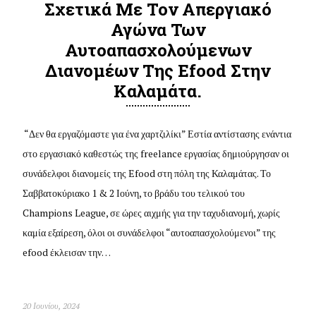
Σχετικά Με Τον Απεργιακό
Αγώνα Των
Αυτοαπασχολούμενων
Διανομέων Της Efood Στην
Καλαμάτα.
“Δεν θα εργαζόμαστε για ένα χαρτζιλίκι” Εστία αντίστασης ενάντια
στο εργασιακό καθεστώς της freelance εργασίας δημιούργησαν οι
συνάδελφοι διανομείς της Efood στη πόλη της Καλαμάτας. Το
Σαββατοκύριακο 1 & 2 Ιούνη, το βράδυ του τελικού του
Champions League, σε ώρες αιχμής για την ταχυδιανομή, χωρίς
καμία εξαίρεση, όλοι οι συνάδελφοι “αυτοαπασχολούμενοι” της
efood έκλεισαν την…
20 Ιουνίου, 2024