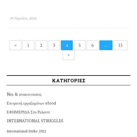
29 Απριλίου, 2024
<
1
2
3
4
5
6
…
15
>
ΚΑΤΗΓΟΡΙΕΣ
Nέα & ανακοινώσεις
Επιτροπή εργαζομένων efood
ΕΦΗΜΕΡΙΔΑ Στο Ρελαντί
INTERNATIONAL STRUGGLES
International Strike 2022