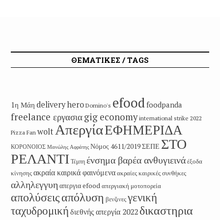
εργοδοτική
δικαιωμάτων
αυθαιρεσία
ΘΕΜΑΤΙΚΕΣ / TAGS
efood
delivery hero
1η Μάη
foodpanda
Domino's
freelance εργασια
gig economy
international strike 2022
Απεργία
ΕΦΗΜΕΡΙΔΑ
wolt
Pizza Fan
ΣΤΟ
Νόμος 4611/2019
ΣΕΠΕ
ΚΟΡΟΝΟΙΟΣ
Μανώλης Αφράτης
ΡΕΛΑΝΤΙ
ένσημα βαρέα ανθυγιεινά
έξοδα
Τέμπη
ακραία καιρικά φαινόμενα
κίνησης
ακραίες καιρικές συνθήκες
αλληλεγγυη
απεργια efood
απεργιακή μοτοπορεία
απολύσεις
απόλυση
γενική
βενζινες
δικαστηρια
ταχυδρομική
διεθνής απεργία 2022