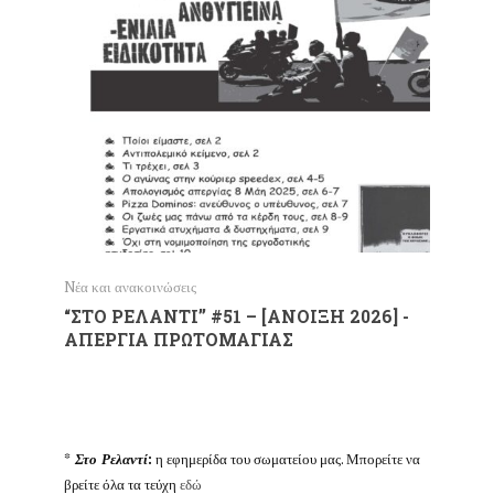
Nέα και ανακοινώσεις
Nέα και α
“ΣΤΟ ΡΕΛΑΝΤΙ” #51 – [ΑΝΟΙΞΗ 2026] -
"ΣΤΟ Ρ
ΑΠΕΡΓΙΑ ΠΡΩΤΟΜΑΓΙΑΣ
ΠΑΝΕ
8/5/20
*
Στο Ρελαντί
:
η εφημερίδα του σωματείου μας. Μπορείτε να
βρείτε όλα τα τεύχη
εδώ