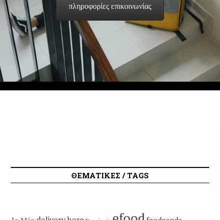
πληροφορίες επικοινωνίας
ΘΕΜΑΤΙΚΕΣ / TAGS
efood
delivery hero
1η Μάη
foodpanda