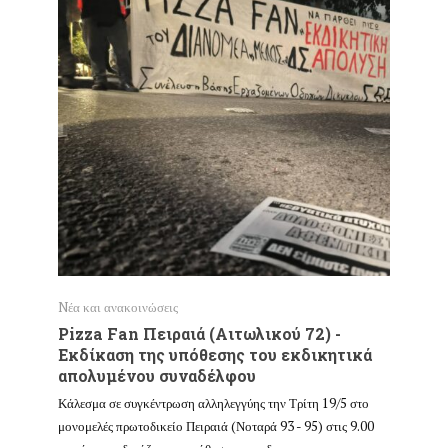
Nέα και ανακοινώσεις
Nέα και α
Pizza Fan Πειραιά (Αιτωλικού 72) -
Παρέμβ
Εκδίκαση της υπόθεσης του εκδικητικά
Η εργοδοσί
απολυμένου συναδέλφου
διανομείς 
Κάλεσμα σε συγκέντρωση αλληλεγγύης την Τρίτη 19/5 στο
εφαρμογή τ
μονομελές πρωτοδικείο Πειραιά (Νοταρά 93 - 95) στις 9.00