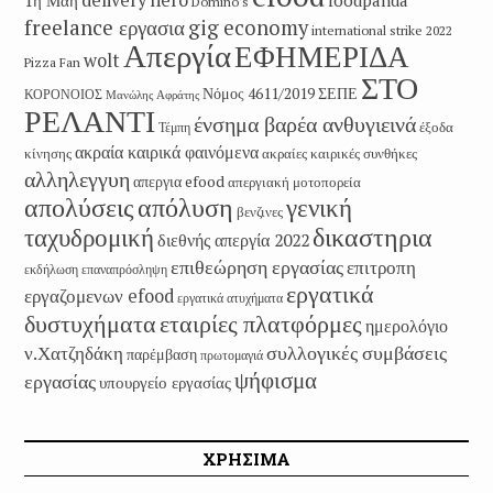
Domino's
freelance εργασια
gig economy
international strike 2022
Απεργία
ΕΦΗΜΕΡΙΔΑ
wolt
Pizza Fan
ΣΤΟ
Νόμος 4611/2019
ΣΕΠΕ
ΚΟΡΟΝΟΙΟΣ
Μανώλης Αφράτης
ΡΕΛΑΝΤΙ
ένσημα βαρέα ανθυγιεινά
έξοδα
Τέμπη
ακραία καιρικά φαινόμενα
κίνησης
ακραίες καιρικές συνθήκες
αλληλεγγυη
απεργια efood
απεργιακή μοτοπορεία
απολύσεις
απόλυση
γενική
βενζινες
δικαστηρια
ταχυδρομική
διεθνής απεργία 2022
επιθεώρηση εργασίας
επιτροπη
εκδήλωση
επαναπρόσληψη
εργατικά
εργαζομενων efood
εργατικά ατυχήματα
εταιρίες πλατφόρμες
δυστυχήματα
ημερολόγιο
συλλογικές συμβάσεις
ν.Χατζηδάκη
παρέμβαση
πρωτομαγιά
ψήφισμα
εργασίας
υπουργείο εργασίας
ΧΡΗΣΙΜΑ