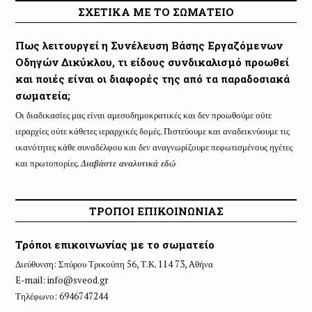
ΣΧΕΤΙΚΑ ΜΕ ΤΟ ΣΩΜΑΤΕΙΟ
Πως λειτουργεί η Συνέλευση Βάσης Εργαζόμενων
Οδηγών Δικύκλου, τι είδους συνδικαλισμό προωθεί
και ποιές είναι οι διαφορές της από τα παραδοσιακά
σωματεία;
Οι διαδικασίες μας είναι αμεσοδημοκρατικές και δεν προωθούμε ούτε
ιεραρχίες ούτε κάθετες ιεραρχικές δομές. Πιστεύουμε και αναδεικνύουμε τις
ικανότητες κάθε συναδέλφου και δεν αναγνωρίζουμε πεφωτισμένους ηγέτες
και πρωτοπορίες.
Διαβάστε αναλυτικά εδώ
ΤΡΟΠΟΙ ΕΠΙΚΟΙΝΩΝΙΑΣ
Τρόποι επικοινωνίας με το σωματείο
Διεύθυνση: Σπύρου Τρικούπη 56, Τ.Κ. 114 73, Aθήνα
E-mail:
info@sveod.gr
Τηλέφωνο: 6946747244