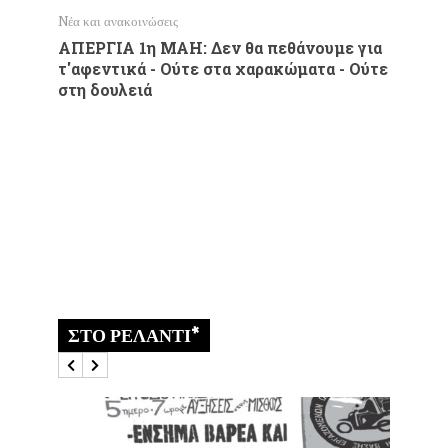
Nέα και ανακοινώσεις
Nέα και α
ΑΠΕΡΓΙΑ 1η ΜΑΗ: Δεν θα πεθάνουμε για
Πέμπτη
τ'αφεντικά - Ούτε στα χαρακώματα - Ούτε
- Καλα
στη δουλειά
φωνάξε
Αλληλε
γροθιά!
Την Πέμπτ
αιτήματά μ
κούριερ, δ
ΣΤΟ ΡΕΛΑΝΤΙ*