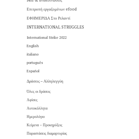
Nέα & ανακοινώσεις
Επιτροπή εργαζομένων efood
ΕΦΗΜΕΡΙΔΑ Στο Ρελαντί
INTERNATIONAL STRUGGLES
International Strike 2022
English
italiano
português
Español
Δράσεις – Αλληλεγγύη
Όλες οι δράσεις
Αφίσες
Αυτοκόλλητα
Ημερολόγιο
Κείμενα – Προκηρύξεις
Παραστάσεις διαμαρτυρίας