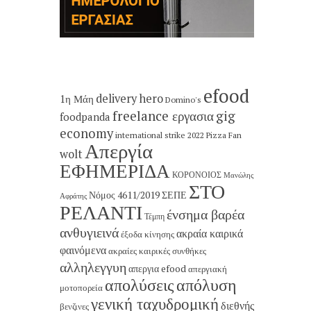
efood
delivery hero
1η Μάη
Domino's
freelance εργασια
gig
foodpanda
economy
international strike 2022
Pizza Fan
Απεργία
wolt
ΕΦΗΜΕΡΙΔΑ
ΚΟΡΟΝΟΙΟΣ
Μανώλης
ΣΤΟ
Νόμος 4611/2019
ΣΕΠΕ
Αφράτης
ΡΕΛΑΝΤΙ
ένσημα βαρέα
Τέμπη
ανθυγιεινά
ακραία καιρικά
έξοδα κίνησης
φαινόμενα
ακραίες καιρικές συνθήκες
αλληλεγγυη
απεργια efood
απεργιακή
απολύσεις
απόλυση
μοτοπορεία
γενική ταχυδρομική
διεθνής
βενζινες