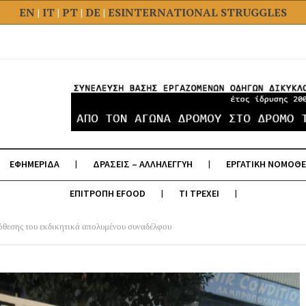
EN
|
IT
|
PT
|
DE
|
ES
INTERNATIONAL STRUGGLES
ΕΦΗΜΕΡΙΔΑ
ΔΡΑΣΕΙΣ – ΑΛΛΗΛΕΓΓΥΗ
ΕΡΓΑΤΙΚΗ ΝΟΜΟΘΕ
ΕΠΙΤΡΟΠΗ EFOOD
ΤΙ ΤΡΕΧΕΙ
όθεσης του εκδικητικά απολυμένου συναδέλφου