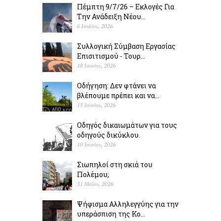
Πέμπτη 9/7/26 – Εκλογές Για
Την Ανάδειξη Νέου...
6 Ιουλίου, 2026
Συλλογική Σύμβαση Εργασίας
Επισιτισμού - Τουρ...
18 Ιουνίου, 2026
Οδήγηση: Δεν φτάνει να
βλέπουμε πρέπει και να...
15 Ιουνίου, 2026
Οδηγός δικαιωμάτων για τους
οδηγούς δικύκλου.
10 Ιουνίου, 2026
Σιωπηλοί στη σκιά του
Πολέµου;
31 Μαΐου, 2026
Ψήφισμα Αλληλεγγύης για την
υπεράσπιση της Κο...