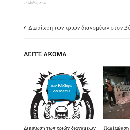
13 Μαΐου, 2026
Δικαίωση των τριών διανομέων στον Βό
οι οποίοι εργάζονταν σε εργολάβο της Wo
ΔΕΙΤΕ ΑΚΟΜΑ
και προσέφυγαν δικαστικά για
δεδουλευμένα
Δικαίωση των τριών διανομέων
Παρέμβαση 