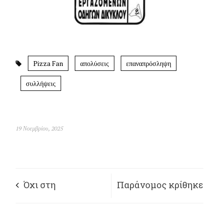
Pizza Fan
απολύσεις
επαναπρόσληψη
συλλήψεις
19 Νοεμβρίου, 2025
Όχι στη
Παράνομος κρίθηκε
νομιμοποίηση της
από το ΣτΕ ο