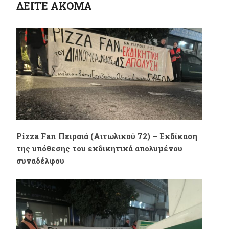
ΔΕΙΤΕ ΑΚΟΜΑ
εργοδοτικής
διορισμός του
ασυδοσίας, 5νθημερο
διοικητή της
– 7ωρο – Αυξήσεις
“Ανεξάρτητης”
στους μισθούς
Αρχής Επιθεώρησης
Εργασίας Γ.
Pizza Fan Πειραιά (Αιτωλικού 72) – Εκδίκαση
Τζιλιβάκη
της υπόθεσης του εκδικητικά απολυμένου
συναδέλφου