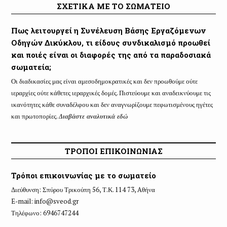
ΣΧΕΤΙΚΑ ΜΕ ΤΟ ΣΩΜΑΤΕΙΟ
Πως λειτουργεί η Συνέλευση Βάσης Εργαζόμενων
Οδηγών Δικύκλου, τι είδους συνδικαλισμό προωθεί
και ποιές είναι οι διαφορές της από τα παραδοσιακά
σωματεία;
Οι διαδικασίες μας είναι αμεσοδημοκρατικές και δεν προωθούμε ούτε
ιεραρχίες ούτε κάθετες ιεραρχικές δομές. Πιστεύουμε και αναδεικνύουμε τις
ικανότητες κάθε συναδέλφου και δεν αναγνωρίζουμε πεφωτισμένους ηγέτες
και πρωτοπορίες.
Διαβάστε αναλυτικά εδώ
ΤΡΟΠΟΙ ΕΠΙΚΟΙΝΩΝΙΑΣ
Τρόποι επικοινωνίας με το σωματείο
Διεύθυνση: Σπύρου Τρικούπη 56, Τ.Κ. 114 73, Aθήνα
E-mail:
info@sveod.gr
Τηλέφωνο: 6946747244