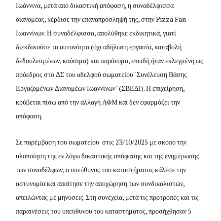
Ιωάννινα, μετά από δικαστική απόφαση, η συναδέλφισσα
διανομέας, κέρδισε την επαναπρόσληψή της, στην Pizza Fan
Ιωαννίνων. Η συναδέλφισσα, απολύθηκε εκδικητικά, γιατί
διεκδικούσε τα αυτονόητα (όχι αδήλωτη εργασία, καταβολή
δεδουλευμένων, καύσιμα) και παράνομα, επειδή ήταν εκλεγμένη ως
πρόεδρος στο ΔΣ του αδελφού σωματείου "Συνέλευση Βάσης
Εργαζομένων Διανομέων Ιωαννίνων" (ΣΒΕΔΙ). Η επιχείρηση,
κρύβεται πίσω από την αλλαγή ΑΦΜ και δεν εφαρμόζει την
απόφαση.
Σε παρέμβαση του σωματείου στις 23/10/2025 με σκοπό την
υλοποίηση της εν λόγω δικαστικής απόφασης και της ενημέρωσης
των συναδέλφων, ο υπεύθυνος του καταστήματος κάλεσε την
αστυνομία και απαίτησε την αποχώρηση των συνδικαλιστών,
απειλώντας με μηνύσεις. Στη συνέχεια, μετά τις προτροπές και τις
παραινέσεις του υπεύθυνου του καταστήματος, προσήχθησαν 5