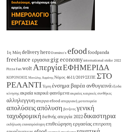
efood
delivery hero
1η Μάη
foodpanda
Domino's
freelance εργασια
gig economy
international strike 2022
Απεργία
ΕΦΗΜΕΡΙΔΑ
wolt
Pizza Fan
ΣΤΟ
Νόμος 4611/2019
ΣΕΠΕ
ΚΟΡΟΝΟΙΟΣ
Μανώλης Αφράτης
ΡΕΛΑΝΤΙ
ένσημα βαρέα ανθυγιεινά
έξοδα
Τέμπη
ακραία καιρικά φαινόμενα
κίνησης
ακραίες καιρικές συνθήκες
αλληλεγγυη
απεργια efood
απεργιακή μοτοπορεία
απολύσεις
απόλυση
γενική
βενζινες
δικαστηρια
ταχυδρομική
διεθνής απεργία 2022
επιθεώρηση εργασίας
επιτροπη
εκδήλωση
επαναπρόσληψη
εργατικά
εργαζομενων efood
εργατικά ατυχήματα