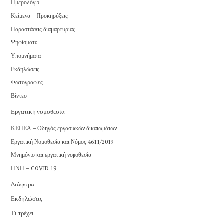
Ημερολόγιο
Κείμενα – Προκηρύξεις
Παραστάσεις διαμαρτυρίας
Ψηφίσματα
Υπομνήματα
Εκδηλώσεις
Φωτογραφίες
Βίντεο
Εργατική νομοθεσία
ΚΕΠΕΑ – Οδηγός εργασιακών δικαιωμάτων
Εργατική Νομοθεσία και Νόμος 4611/2019
Μνημόνιο και εργατική νομοθεσία
ΠΝΠ – COVID 19
Διάφορα
Εκδηλώσεις
Τι τρέχει