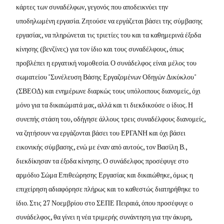
κάρτες των συναδέλφων, γεγονός που αποδεικνύει την
υποδηλωμένη εργασία. Ζητούσε να εργάζεται βάσει της σύμβασης
εργασίας, να πληρώνεται τις τριετίες του και τα καθημερινά έξοδα
κίνησης (βενζίνες) για τον ίδιο και τους συναδέλφους, όπως
προβλέπει η εργατική νομοθεσία. Ο συνάδελφος είναι μέλος του
σωματείου "Συνέλευση Βάσης Εργαζομένων Οδηγών Δικύκλου"
(ΣΒΕΟΔ) και ενημέρωνε διαρκώς τους υπόλοιπους διανομείς, όχι
μόνο για τα δικαιώματά μας, αλλά και τι διεκδικούσε ο ίδιος. Η
συνεπής στάση του, οδήγησε άλλους τρεις συναδέλφους διανομείς,
να ζητήσουν να εργάζονται βάσει του ΕΡΓΑΝΗ και όχι βάσει
εικονικής σύμβασης, ενώ με έναν από αυτούς, τον Βασίλη Β.,
διεκδίκησαν τα έξοδα κίνησης. Ο συνάδελφος προσέφυγε στο
αρμόδιο Σώμα Επιθεώρησης Εργασίας και δικαιώθηκε, όμως η
επιχείρηση αδιαφόρησε πλήρως και το καθεστώς διατηρήθηκε το
ίδιο. Στις 27 Νοεμβρίου στο ΣΕΠΕ Πειραιά, όπου προσέφυγε ο
συνάδελφος, θα γίνει η νέα τριμερής συνάντηση για την άκυρη,