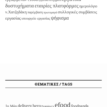
εταιρίες πλατφόρμες
δυστυχήματα
ημερολόγιο
συλλογικές συμβάσεις
ν.Χατζηδάκη
παρέμβαση
πρωτομαγιά
ψήφισμα
εργασίας
υπουργείο εργασίας
ΘΕΜΑΤΙΚΕΣ / TAGS
efood
delivery hero
1η Μάη
foodpanda
Domino's