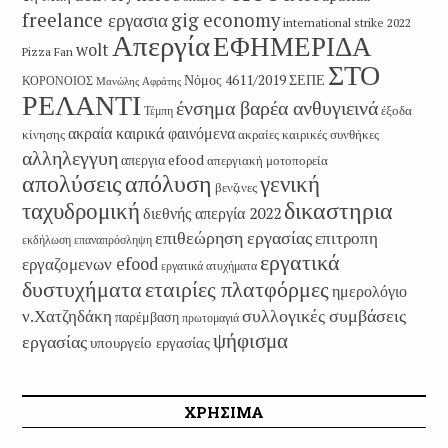
freelance εργασια
gig economy
international strike 2022
Απεργία
ΕΦΗΜΕΡΙΔΑ
wolt
Pizza Fan
ΣΤΟ
Νόμος 4611/2019
ΣΕΠΕ
ΚΟΡΟΝΟΙΟΣ
Μανώλης Αφράτης
ΡΕΛΑΝΤΙ
ένσημα βαρέα ανθυγιεινά
έξοδα
Τέμπη
ακραία καιρικά φαινόμενα
κίνησης
ακραίες καιρικές συνθήκες
αλληλεγγυη
απεργια efood
απεργιακή μοτοπορεία
απολύσεις
απόλυση
γενική
βενζινες
δικαστηρια
ταχυδρομική
διεθνής απεργία 2022
επιθεώρηση εργασίας
επιτροπη
εκδήλωση
επαναπρόσληψη
εργατικά
εργαζομενων efood
εργατικά ατυχήματα
εταιρίες πλατφόρμες
δυστυχήματα
ημερολόγιο
συλλογικές συμβάσεις
ν.Χατζηδάκη
παρέμβαση
πρωτομαγιά
ψήφισμα
εργασίας
υπουργείο εργασίας
ΧΡΗΣΙΜΑ