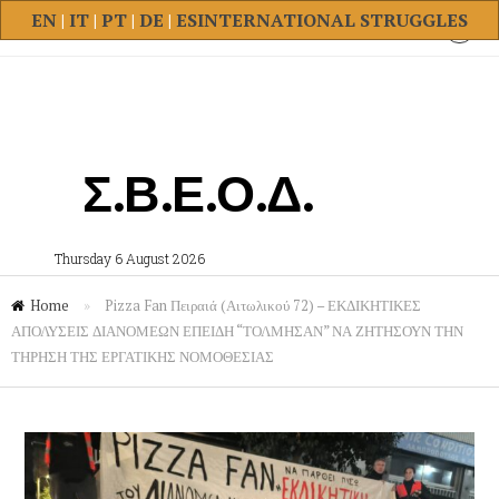
EN
|
IT
|
PT
|
DE
|
ES
INTERNATIONAL STRUGGLES
Σ.Β.Ε.Ο.Δ.
Thursday 6 August 2026
Home
»
Pizza Fan Πειραιά (Αιτωλικού 72) – ΕΚΔΙΚΗΤΙΚΕΣ
ΑΠΟΛΥΣΕΙΣ ΔΙΑΝΟΜΕΩΝ ΕΠΕΙΔΗ “ΤΟΛΜΗΣΑΝ” ΝΑ ΖΗΤΗΣΟΥΝ ΤΗΝ
ΤΗΡΗΣΗ ΤΗΣ ΕΡΓΑΤΙΚΗΣ ΝΟΜΟΘΕΣΙΑΣ