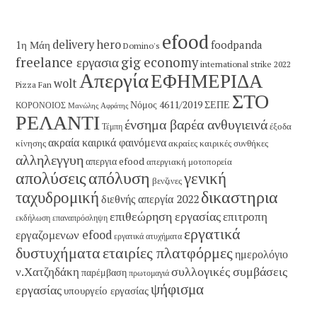
efood
delivery hero
1η Μάη
foodpanda
Domino's
freelance εργασια
gig economy
international strike 2022
Απεργία
ΕΦΗΜΕΡΙΔΑ
wolt
Pizza Fan
ΣΤΟ
Νόμος 4611/2019
ΣΕΠΕ
ΚΟΡΟΝΟΙΟΣ
Μανώλης Αφράτης
ΡΕΛΑΝΤΙ
ένσημα βαρέα ανθυγιεινά
έξοδα
Τέμπη
ακραία καιρικά φαινόμενα
κίνησης
ακραίες καιρικές συνθήκες
αλληλεγγυη
απεργια efood
απεργιακή μοτοπορεία
απολύσεις
απόλυση
γενική
βενζινες
δικαστηρια
ταχυδρομική
διεθνής απεργία 2022
επιθεώρηση εργασίας
επιτροπη
εκδήλωση
επαναπρόσληψη
εργατικά
εργαζομενων efood
εργατικά ατυχήματα
εταιρίες πλατφόρμες
δυστυχήματα
ημερολόγιο
συλλογικές συμβάσεις
ν.Χατζηδάκη
παρέμβαση
πρωτομαγιά
ψήφισμα
εργασίας
υπουργείο εργασίας