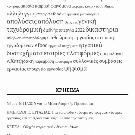
ακραία καιρικά φαινόμενα
κίνησης
ακραίες καιρικές συνθήκες
αλληλεγγυη
απεργια efood
απεργιακή μοτοπορεία
απολύσεις
απόλυση
γενική
βενζινες
δικαστηρια
ταχυδρομική
διεθνής απεργία 2022
επιθεώρηση εργασίας
επιτροπη
εκδήλωση
επαναπρόσληψη
εργατικά
εργαζομενων efood
εργατικά ατυχήματα
εταιρίες πλατφόρμες
δυστυχήματα
ημερολόγιο
συλλογικές συμβάσεις
ν.Χατζηδάκη
παρέμβαση
πρωτομαγιά
ψήφισμα
εργασίας
υπουργείο εργασίας
ΧΡΗΣΙΜΑ
Νόμος 4611/2019 για τα Μέσα Ατομικής Προστασίας
ΗΜΕΡΟΛΟΓΙΟ ΕΡΓΑΣΙΑΣ: Για να αποδεικνύουμε τις πραγματικές ώρες
εργασίας και τα έξοδα που βάζουμε από την τσέπη μας.
ΚΕΠΕΑ – Οδηγός εργασιακών δικαιωμάτων