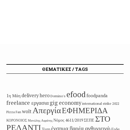
ΘΕΜΑΤΙΚΕΣ / TAGS
efood
delivery hero
1η Μάη
foodpanda
Domino's
freelance εργασια
gig economy
international strike 2022
Απεργία
ΕΦΗΜΕΡΙΔΑ
wolt
Pizza Fan
ΣΤΟ
Νόμος 4611/2019
ΣΕΠΕ
ΚΟΡΟΝΟΙΟΣ
Μανώλης Αφράτης
ΡΕΛΑΝΤΙ
ένσημα βαρέα ανθυγιεινά
έξοδα
Τέμπη