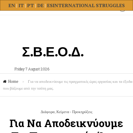
EN
|
IT
|
PT
|
DE
|
ES
INTERNATIONAL STRUGGLES
Σ.Β.Ε.Ο.Δ.
Friday 7 August 2026
Home
»
Για να αποδεικνύουμε τις πραγματικές ώρες εργασίας και τα έξοδα
που βάζουμε από την τσέπη μας.
Διάφορα
,
Κείμενα - Προκηρύξεις
Για Να Αποδεικνύουμε