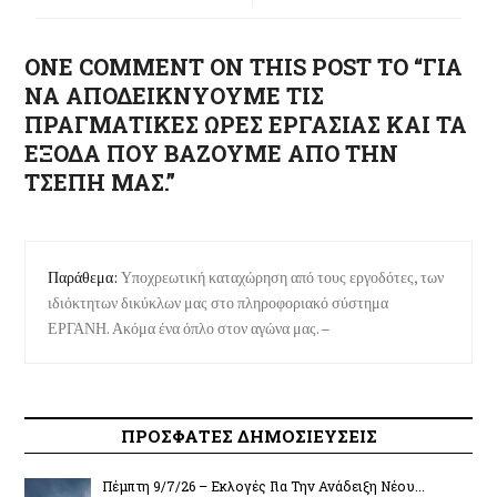
Γενική Ταχυδρομική
Γενική Ταχυδρομική
ONE COMMENT ON THIS POST TO “ΓΙΑ
στα Γλυκά Νερά
στα Πετράλωνα
ΝΑ ΑΠΟΔΕΙΚΝΥΟΥΜΕ ΤΙΣ
ΠΡΑΓΜΑΤΙΚΕΣ ΩΡΕΣ ΕΡΓΑΣΙΑΣ ΚΑΙ ΤΑ
ΕΞΟΔΑ ΠΟΥ ΒΑΖΟΥΜΕ ΑΠΟ ΤΗΝ
ΤΣΕΠΗ ΜΑΣ.”
Παράθεμα:
Υποχρεωτική καταχώρηση από τους εργοδότες, των
ιδιόκτητων δικύκλων μας στο πληροφοριακό σύστημα
ΕΡΓΑΝΗ. Ακόμα ένα όπλο στον αγώνα μας. –
ΠΡΟΣΦΑΤΕΣ ΔΗΜΟΣΙΕΥΣΕΙΣ
Πέμπτη 9/7/26 – Εκλογές Για Την Ανάδειξη Νέου...