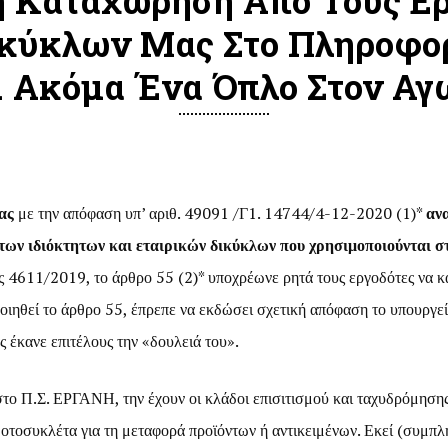
 Καταχώρηση Από Τους Ερ
ικύκλων Μας Στο Πληροφο
 Ακόμα Ένα Όπλο Στον Αγ
ας
με την απόφαση υπ’ αριθ. 49091 /Γ1. 14744/4-12-2020 (1)*
αν
ων ιδιόκτητων και εταιρικών δικύκλων που χρησιμοποιούνται στη
ς 4611/2019, το άρθρο 55 (2)* υποχρέωνε ρητά τους εργοδότες να 
ιηθεί το άρθρο 55, έπρεπε να εκδώσει σχετική απόφαση το υπουργεί
 έκανε επιτέλους την «δουλειά του».
ο Π.Σ. ΕΡΓΑΝΗ, την έχουν οι κλάδοι επισιτισμού και ταχυδρόμησης
οτοσυκλέτα για τη μεταφορά προϊόντων ή αντικειμένων. Εκεί (συμπλ