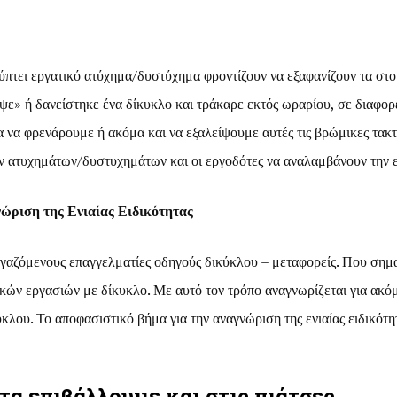
ύπτει εργατικό ατύχημα/δυστύχημα φροντίζουν να εξαφανίζουν τα στοι
ψε» ή δανείστηκε ένα δίκυκλο και τράκαρε εκτός ωραρίου, σε διαφορ
α να φρενάρουμε ή ακόμα και να εξαλείψουμε αυτές τις βρώμικες τακτι
ν ατυχημάτων/δυστυχημάτων και οι εργοδότες να αναλαμβάνουν την ε
ώριση της Ενιαίας Ειδικότητας
αζόμενους επαγγελματίες οδηγούς δικύκλου – μεταφορείς. Που σημαί
ικών εργασιών με δίκυκλο. Με αυτό τον τρόπο αναγνωρίζεται για ακό
ου. Το αποφασιστικό βήμα για την αναγνώριση της ενιαίας ειδικότη
 τα επιβάλλουμε και στις πιάτσες