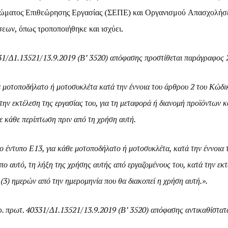
 Σώματος Επιθεώρησης Εργασίας (ΣΕΠΕ) και Οργανισμού Απασχολή
ων, όπως τροποποιήθηκε και ισχύει.
331/Δ1.13521/13.9.2019 (Β’ 3520) απόφασης προστίθεται παράγραφος 
θε μοτοποδήλατο ή μοτοσυκλέτα κατά την έννοια του άρθρου 2 του Κώδ
την εκτέλεση της εργασίας του, για τη μεταφορά ή διανομή προϊόντων κ
ε κάθε περίπτωση πριν από τη χρήση αυτή.
το έντυπο Ε13, για κάθε μοτοποδήλατο ή μοτοσυκλέτα, κατά την έννοι
πο αυτό, τη λήξη της χρήσης αυτής από εργαζομένους του, κατά την εκτ
 (3) ημερών από την ημερομηνία που θα διακοπεί η χρήση αυτή.».
ρ. πρωτ. 40331/Δ1.13521/13.9.2019 (Β’ 3520) απόφασης αντικαθίστατ