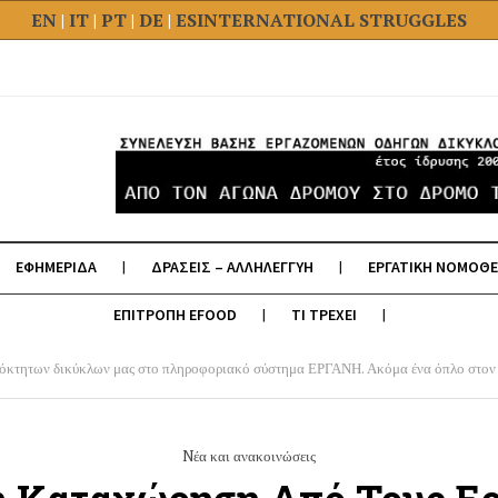
EN
|
IT
|
PT
|
DE
|
ES
INTERNATIONAL STRUGGLES
ΕΦΗΜΕΡΙΔΑ
ΔΡΑΣΕΙΣ – ΑΛΛΗΛΕΓΓΥΗ
ΕΡΓΑΤΙΚΗ ΝΟΜΟΘΕ
ΕΠΙΤΡΟΠΗ EFOOD
ΤΙ ΤΡΕΧΕΙ
διόκτητων δικύκλων μας στο πληροφοριακό σύστημα ΕΡΓΑΝΗ. Ακόμα ένα όπλο στον
Nέα και ανακοινώσεις