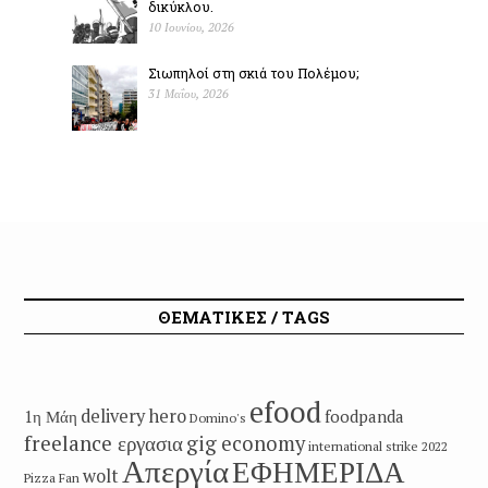
δικύκλου.
10 Ιουνίου, 2026
Σιωπηλοί στη σκιά του Πολέµου;
31 Μαΐου, 2026
ΘΕΜΑΤΙΚΕΣ / TAGS
efood
delivery hero
1η Μάη
foodpanda
Domino's
freelance εργασια
gig economy
international strike 2022
Απεργία
ΕΦΗΜΕΡΙΔΑ
wolt
Pizza Fan