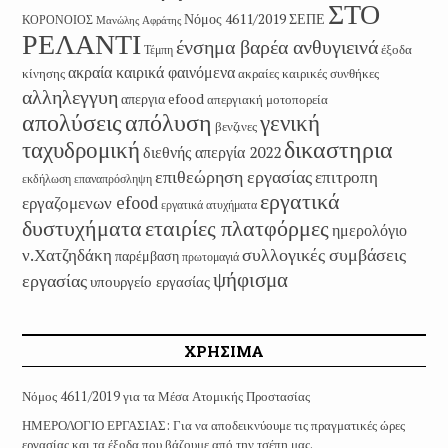
ΣΤΟ
Νόμος 4611/2019
ΣΕΠΕ
ΚΟΡΟΝΟΙΟΣ
Μανώλης Αφράτης
ΡΕΛΑΝΤΙ
ένσημα βαρέα ανθυγιεινά
έξοδα
Τέμπη
ακραία καιρικά φαινόμενα
κίνησης
ακραίες καιρικές συνθήκες
αλληλεγγυη
απεργια efood
απεργιακή μοτοπορεία
απολύσεις
απόλυση
γενική
βενζινες
δικαστηρια
ταχυδρομική
διεθνής απεργία 2022
επιθεώρηση εργασίας
επιτροπη
εκδήλωση
επαναπρόσληψη
εργατικά
εργαζομενων efood
εργατικά ατυχήματα
εταιρίες πλατφόρμες
δυστυχήματα
ημερολόγιο
συλλογικές συμβάσεις
ν.Χατζηδάκη
παρέμβαση
πρωτομαγιά
ψήφισμα
εργασίας
υπουργείο εργασίας
ΧΡΗΣΙΜΑ
Νόμος 4611/2019 για τα Μέσα Ατομικής Προστασίας
ΗΜΕΡΟΛΟΓΙΟ ΕΡΓΑΣΙΑΣ: Για να αποδεικνύουμε τις πραγματικές ώρες
εργασίας και τα έξοδα που βάζουμε από την τσέπη μας.