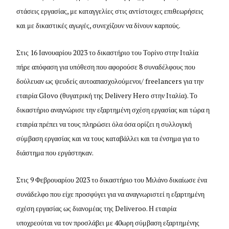
στάσεις εργασίας, με καταγγελίες στις αντίστοιχες επιθεωρήσεις
και με δικαστικές αγωγές, συνεχίζουν να δίνουν καρπούς.
Στις 16 Ιανουαρίου 2023 το δικαστήριο του Τορίνο στην Ιταλία
πήρε απόφαση για υπόθεση που αφορούσε 8 συναδέλφους που
δούλευαν ως ψευδείς αυτοαπασχολούμενοι/ freelancers για την
εταιρία Glovo (θυγατρική της Delivery Hero στην Ιταλία). Το
δικαστήριο αναγνώρισε την εξαρτημένη σχέση εργασίας και τώρα η
εταιρία πρέπει να τους πληρώσει όλα όσα ορίζει η συλλογική
σύμβαση εργασίας και να τους καταβάλλει και τα ένσημα για το
διάστημα που εργάστηκαν.
Στις 9 Φεβρουαρίου 2023 το δικαστήριο του Μιλάνο δικαίωσε ένα
συνάδελφο που είχε προσφύγει για να αναγνωριστεί η εξαρτημένη
σχέση εργασίας ως διανομέας της Deliveroo. Η εταιρία
υποχρεούται να τον προσλάβει με 40ωρη σύμβαση εξαρτημένης