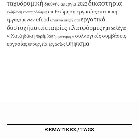
δικαστηρια
ταχυδρομική
διεθνής απεργία 2022
επιθεώρηση εργασίας
επιτροπη
εκδήλωση
επαναπρόσληψη
εργατικά
εργαζομενων efood
εργατικά ατυχήματα
εταιρίες πλατφόρμες
δυστυχήματα
ημερολόγιο
συλλογικές συμβάσεις
ν.Χατζηδάκη
παρέμβαση
πρωτομαγιά
ψήφισμα
εργασίας
υπουργείο εργασίας
ΘΕΜΑΤΙΚΕΣ / TAGS