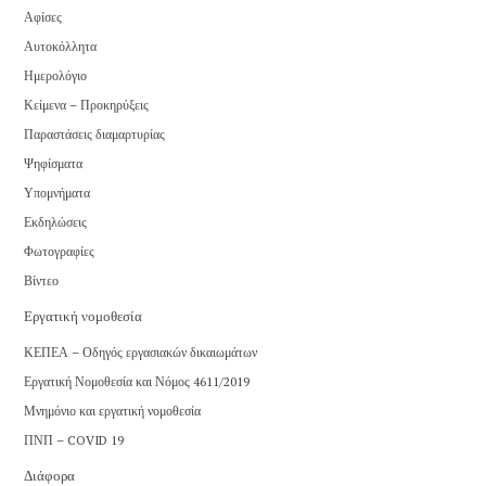
Αφίσες
Αυτοκόλλητα
Ημερολόγιο
Κείμενα – Προκηρύξεις
Παραστάσεις διαμαρτυρίας
Ψηφίσματα
Υπομνήματα
Εκδηλώσεις
Φωτογραφίες
Βίντεο
Εργατική νομοθεσία
ΚΕΠΕΑ – Οδηγός εργασιακών δικαιωμάτων
Εργατική Νομοθεσία και Νόμος 4611/2019
Μνημόνιο και εργατική νομοθεσία
ΠΝΠ – COVID 19
Διάφορα