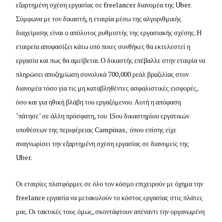
εξαρτημένη σχέση εργασίας σε freelancer διανομέα της Uber.
Σύμφωνα με τον δικαστή, η εταιρία μέσω της αλγοριθμικής
διαχείρισης είναι ο απόλυτος ρυθμιστής της εργασιακής σχέσης. Η
εταιρεία αποφασίζει κάτω υπό ποιες συνθήκες θα εκτελεστεί η
εργασία και πως θα αμείβεται. Ο δικαστής επέβαλλε στην εταιρία να
πληρώσει αποζημίωση συνολικά 700,000 ρεάλ βραζιλίας στον
διανομέα τόσο για τις μη καταβληθέντες ασφαλιστικές εισφορές,
όσο και για ηθική βλάβη του εργαζόμενου. Αυτή η απόφαση
"πάτησε" σε άλλη πρόσφατη, του 15ου δικαστηρίου εργατικών
υποθέσεων της περιφέρειας Campinas, όπου επίσης είχε
αναγνωρίσει την εξαρτημένη σχέση εργασίας σε διανομείς της
Uber.
Οι εταιρίες πλατφόρμες σε όλο τον κόσμο επιχειρούν με όχημα την
freelance εργασία να μετακυλούν το κόστος εργασίας στις πλάτες
μας. Οι τακτικές τους όμως, σκοντάφτουν απέναντι την οργανωμένη