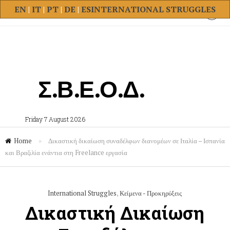
EN
|
IT
|
PT
|
DE
|
ES
INTERNATIONAL STRUGGLES
Σ.Β.Ε.Ο.Δ.
Friday 7 August 2026
Home
»
Δικαστική δικαίωση συναδέλφων διανομέων σε Ιταλία – Ισπανία
και Βραζιλία ενάντια στη Freelance εργασία
International Struggles
,
Κείμενα - Προκηρύξεις
Δικαστική Δικαίωση