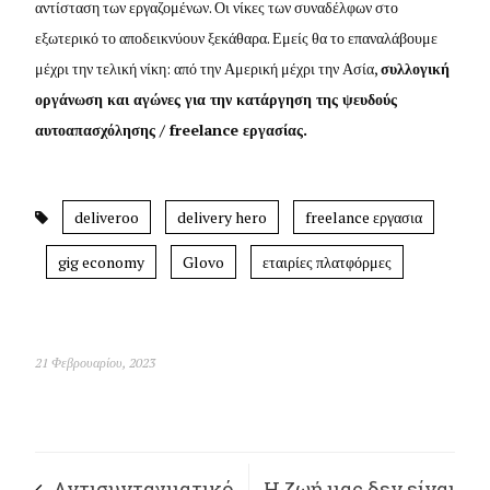
αντίσταση των εργαζομένων. Οι νίκες των συναδέλφων στο
εξωτερικό το αποδεικνύουν ξεκάθαρα. Εμείς θα το επαναλάβουμε
μέχρι την τελική νίκη: από την Αμερική μέχρι την Ασία,
συλλογική
οργάνωση και αγώνες για την κατάργηση της ψευδούς
αυτοαπασχόλησης /
freelance
εργασίας.
deliveroo
delivery hero
freelance εργασια
gig economy
Glovo
εταιρίες πλατφόρμες
21 Φεβρουαρίου, 2023
Αντισυνταγματικό
Η ζωή μας δεν είναι