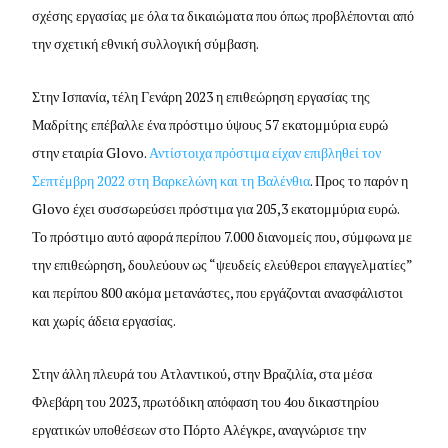
σχέσης εργασίας με όλα τα δικαιώματα που όπως προβλέπονται από
την σχετική εθνική συλλογική σύμβαση.
Στην Ισπανία, τέλη Γενάρη 2023 η επιθεώρηση εργασίας της
Μαδρίτης επέβαλλε ένα πρόστιμο ύψους 57 εκατομμύρια ευρώ
στην εταιρία Glovo.
Αντίστοιχα πρόστιμα είχαν επιβληθεί τον
Σεπτέμβρη 2022 στη Βαρκελώνη και τη Βαλένθια
. Προς το παρόν η
Glovo έχει συσσωρεύσει πρόστιμα για 205,3 εκατομμύρια ευρώ.
Το πρόστιμο αυτό αφορά περίπου 7.000 διανομείς που, σύμφωνα με
την επιθεώρηση, δουλεύουν ως “ψευδείς ελεύθεροι επαγγελματίες”
και περίπου 800 ακόμα μετανάστες, που εργάζονται ανασφάλιστοι
και χωρίς άδεια εργασίας.
Στην άλλη πλευρά του Ατλαντικού, στην Βραζιλία, στα μέσα
Φλεβάρη του 2023, πρωτόδικη απόφαση του 4ου δικαστηρίου
εργατικών υποθέσεων στο Πόρτο Αλέγκρε, αναγνώρισε την