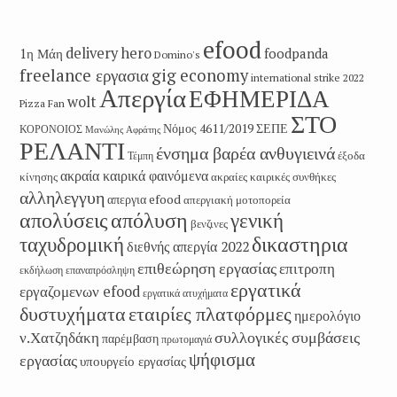
efood
delivery hero
1η Μάη
foodpanda
Domino's
freelance εργασια
gig economy
international strike 2022
Απεργία
ΕΦΗΜΕΡΙΔΑ
wolt
Pizza Fan
ΣΤΟ
Νόμος 4611/2019
ΣΕΠΕ
ΚΟΡΟΝΟΙΟΣ
Μανώλης Αφράτης
ΡΕΛΑΝΤΙ
ένσημα βαρέα ανθυγιεινά
έξοδα
Τέμπη
ακραία καιρικά φαινόμενα
κίνησης
ακραίες καιρικές συνθήκες
αλληλεγγυη
απεργια efood
απεργιακή μοτοπορεία
απολύσεις
απόλυση
γενική
βενζινες
δικαστηρια
ταχυδρομική
διεθνής απεργία 2022
επιθεώρηση εργασίας
επιτροπη
εκδήλωση
επαναπρόσληψη
εργατικά
εργαζομενων efood
εργατικά ατυχήματα
εταιρίες πλατφόρμες
δυστυχήματα
ημερολόγιο
συλλογικές συμβάσεις
ν.Χατζηδάκη
παρέμβαση
πρωτομαγιά
ψήφισμα
εργασίας
υπουργείο εργασίας