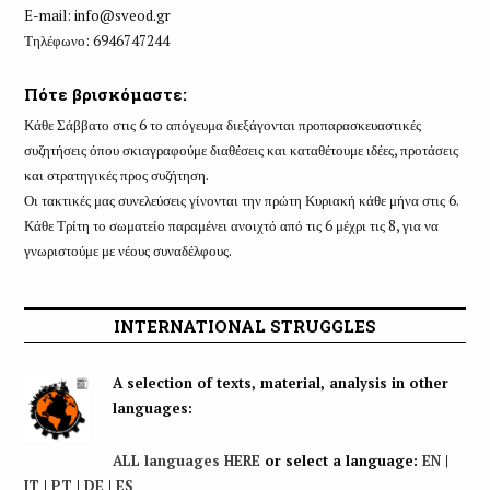
E-mail:
info@sveod.gr
Τηλέφωνο: 6946747244
Πότε βρισκόμαστε:
Κάθε Σάββατο στις 6 το απόγευμα διεξάγονται προπαρασκευαστικές
συζητήσεις όπου σκιαγραφούμε διαθέσεις και καταθέτουμε ιδέες, προτάσεις
και στρατηγικές προς συζήτηση.
Οι τακτικές μας συνελεύσεις γίνονται την πρώτη Κυριακή κάθε μήνα στις 6.
Κάθε Τρίτη το σωματείο παραμένει ανοιχτό από τις 6 μέχρι τις 8, για να
γνωριστούμε με νέους συναδέλφους.
INTERNATIONAL STRUGGLES
A selection of texts, material, analysis in other
languages:
ALL languages HERE
or select a language:
EN
|
IT
|
PT
|
DE
|
ES