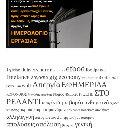
efood
delivery hero
1η Μάη
foodpanda
Domino's
freelance εργασια
gig economy
international strike 2022
Απεργία
ΕΦΗΜΕΡΙΔΑ
wolt
Pizza Fan
ΣΤΟ
Νόμος 4611/2019
ΣΕΠΕ
ΚΟΡΟΝΟΙΟΣ
Μανώλης Αφράτης
ΡΕΛΑΝΤΙ
ένσημα βαρέα ανθυγιεινά
έξοδα
Τέμπη
ακραία καιρικά φαινόμενα
κίνησης
ακραίες καιρικές συνθήκες
αλληλεγγυη
απεργια efood
απεργιακή μοτοπορεία
απολύσεις
απόλυση
γενική
βενζινες