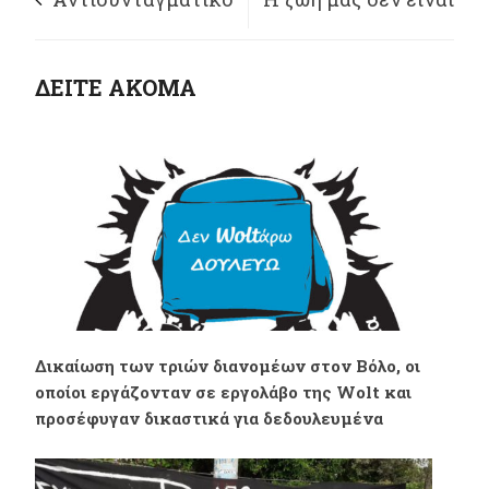
έκρινε το ΣτΕ το
ήσσονος σημασίας
ΔΕΙΤΕ ΑΚΟΜΑ
Γενικό Μητρώο
Συνδικαλιστικών
Οργανώσεων
Ελλάδας
(ΓΕ.ΜΗ.Σ.Ο.Ε)
Δικαίωση των τριών διανομέων στον Βόλο, οι
οποίοι εργάζονταν σε εργολάβο της Wolt και
προσέφυγαν δικαστικά για δεδουλευμένα