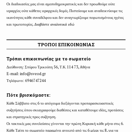
Οι διαδικασίες μας είναι αμεσοδημοκρατικές και δεν προωθούμε ούτε
ιεραρχίες ούτε κάθετες ιεραρχικές δομές. Πιστεύουμε και αναδεικνύουμε τις
ικανότητες κάθε συναδέλφου και δεν αναγνωρίζουμε πεφωτισμένους ηγέτες
και πρωτοπορίες.
Διαβάστε αναλυτικά εδώ
ΤΡΟΠΟΙ ΕΠΙΚΟΙΝΩΝΙΑΣ
Τρόποι επικοινωνίας με το σωματείο
Διεύθυνση: Σπύρου Τρικούπη 56, Τ.Κ. 114 73, Aθήνα
E-mail:
info@sveod.gr
Τηλέφωνο: 6946747244
Πότε βρισκόμαστε:
Κάθε Σάββατο στις 6 το απόγευμα διεξάγονται προπαρασκευαστικές
συζητήσεις όπου σκιαγραφούμε διαθέσεις και καταθέτουμε ιδέες, προτάσεις
και στρατηγικές προς συζήτηση.
Οι τακτικές μας συνελεύσεις γίνονται την πρώτη Κυριακή κάθε μήνα στις 6.
Κάθε Τρίτη το σωματείο παραμένει ανοιχτό από τις 6 μέχρι τις 8, για να