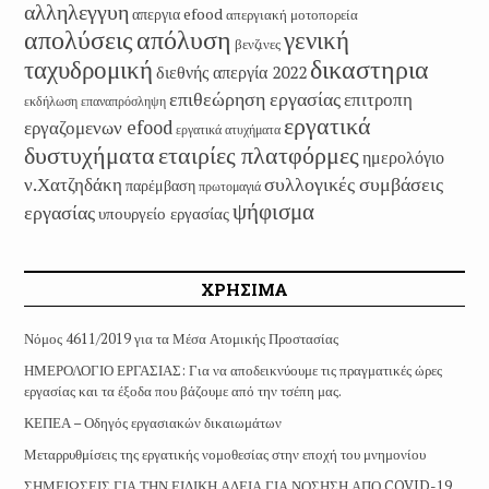
αλληλεγγυη
απεργια efood
απεργιακή μοτοπορεία
απολύσεις
απόλυση
γενική
βενζινες
δικαστηρια
ταχυδρομική
διεθνής απεργία 2022
επιθεώρηση εργασίας
επιτροπη
εκδήλωση
επαναπρόσληψη
εργατικά
εργαζομενων efood
εργατικά ατυχήματα
εταιρίες πλατφόρμες
δυστυχήματα
ημερολόγιο
συλλογικές συμβάσεις
ν.Χατζηδάκη
παρέμβαση
πρωτομαγιά
ψήφισμα
εργασίας
υπουργείο εργασίας
ΧΡΗΣΙΜΑ
Νόμος 4611/2019 για τα Μέσα Ατομικής Προστασίας
ΗΜΕΡΟΛΟΓΙΟ ΕΡΓΑΣΙΑΣ: Για να αποδεικνύουμε τις πραγματικές ώρες
εργασίας και τα έξοδα που βάζουμε από την τσέπη μας.
ΚΕΠΕΑ – Οδηγός εργασιακών δικαιωμάτων
Μεταρρυθμίσεις της εργατικής νομοθεσίας στην εποχή του μνημονίου
ΣΗΜΕΙΩΣΕΙΣ ΓΙΑ ΤΗΝ ΕΙΔΙΚΗ ΑΔΕΙΑ ΓΙΑ ΝΟΣΗΣΗ ΑΠΟ COVID-19