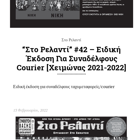
Στο Ρελαντί
“Στο Ρελαντί” #42 – Ειδική
Έκδοση Για Συναδέλφους
Courier [χειμώνας 2021-2022]
Ειδική έκδοση για συναδέλφους ταχυμεταφορείς/courier
13 Φεβρουαρίου, 2022