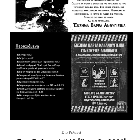
Στο Ρελαντί