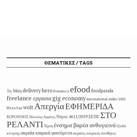
ΘΕΜΑΤΙΚΕΣ / TAGS
efood
delivery hero
1η Μάη
foodpanda
Domino's
freelance εργασια
gig economy
international strike 2022
Απεργία
ΕΦΗΜΕΡΙΔΑ
wolt
Pizza Fan
ΣΤΟ
Νόμος 4611/2019
ΣΕΠΕ
ΚΟΡΟΝΟΙΟΣ
Μανώλης Αφράτης
ΡΕΛΑΝΤΙ
ένσημα βαρέα ανθυγιεινά
έξοδα
Τέμπη
ακραία καιρικά φαινόμενα
κίνησης
ακραίες καιρικές συνθήκες