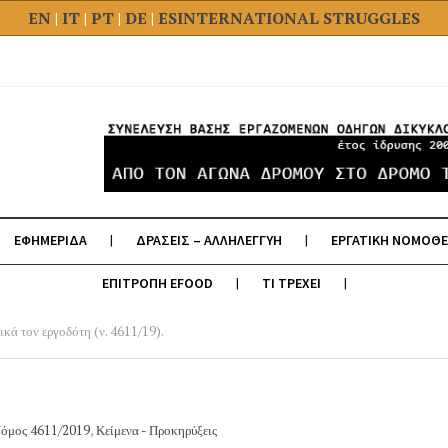
EN
|
IT
|
PT
|
DE
|
ES
INTERNATIONAL STRUGGLES
ΕΦΗΜΕΡΙΔΑ
ΔΡΑΣΕΙΣ – ΑΛΛΗΛΕΓΓΥΗ
ΕΡΓΑΤΙΚΗ ΝΟΜΟΘΕ
ΕΠΙΤΡΟΠΗ EFOOD
ΤΙ ΤΡΕΧΕΙ
κά τον εργοδότη (ν. 4611/19).
Νόμος 4611/2019
,
Κείμενα - Προκηρύξεις