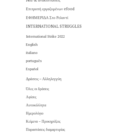
Nέα & ανακοινώσεις
Επιτροπή εργαζομένων efood
ΕΦΗΜΕΡΙΔΑ Στο Ρελαντί
INTERNATIONAL STRUGGLES
International Strike 2022
English
italiano
português
Español
Δράσεις – Αλληλεγγύη
Όλες οι δράσεις
Αφίσες
Αυτοκόλλητα
Ημερολόγιο
Κείμενα – Προκηρύξεις
Παραστάσεις διαμαρτυρίας