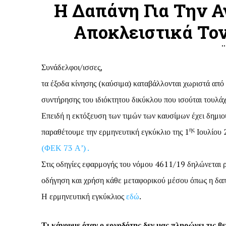
Η Δαπάνη Για Την Α
Αποκλειστικά Τον 
Συνάδελφοι/ισσες,
τα έξοδα κίνησης (καύσιμα) καταβάλλονται χωριστά από 
συντήρησης του ιδιόκτητου δικύκλου που ισούται τουλάχ
Επειδή η εκτόξευση των τιμών των καυσίμων έχει δημιου
ης
παραθέτουμε την ερμηνευτική εγκύκλιο της 1
Ιουλίου 
(ΦΕΚ 73 Α’) .
Στις οδηγίες εφαρμογής του νόμου 4611/19 δηλώνεται ρ
οδήγηση και χρήση κάθε μεταφορικού μέσου όπως η δαπ
Η ερμηνευτική εγκύκλιος
εδώ
.
Τι κάνουμε όταν ο εργοδότης δεν μας πληρώνει τις βε