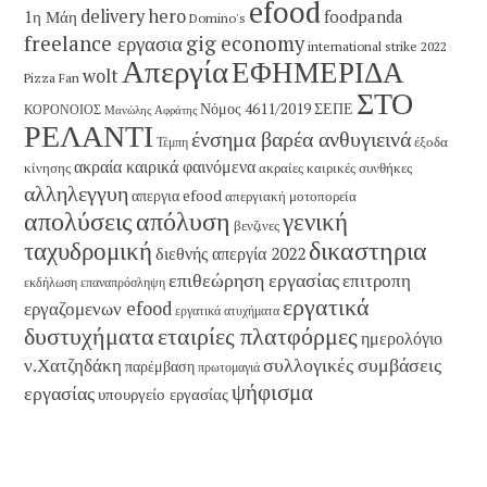
efood
delivery hero
1η Μάη
foodpanda
Domino's
freelance εργασια
gig economy
international strike 2022
Απεργία
ΕΦΗΜΕΡΙΔΑ
wolt
Pizza Fan
ΣΤΟ
Νόμος 4611/2019
ΣΕΠΕ
ΚΟΡΟΝΟΙΟΣ
Μανώλης Αφράτης
ΡΕΛΑΝΤΙ
ένσημα βαρέα ανθυγιεινά
έξοδα
Τέμπη
ακραία καιρικά φαινόμενα
κίνησης
ακραίες καιρικές συνθήκες
αλληλεγγυη
απεργια efood
απεργιακή μοτοπορεία
απολύσεις
απόλυση
γενική
βενζινες
δικαστηρια
ταχυδρομική
διεθνής απεργία 2022
επιθεώρηση εργασίας
επιτροπη
εκδήλωση
επαναπρόσληψη
εργατικά
εργαζομενων efood
εργατικά ατυχήματα
εταιρίες πλατφόρμες
δυστυχήματα
ημερολόγιο
συλλογικές συμβάσεις
ν.Χατζηδάκη
παρέμβαση
πρωτομαγιά
ψήφισμα
εργασίας
υπουργείο εργασίας