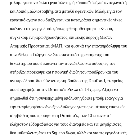
μιλάμε για τον κύκλο εργασιών της ή κάποια “σφήνα” ανταγωνιστή
και λοιπά μαλλιοτραβήγματα μεταξύ αφεντικών. Μιλάμε για τον
εργατικό αγώνα που διεξάγεται και καταγράφει σημαντικές νίκες
απέναντι στην εργοδοσία, όπως η θεσμοθέτηση του 8ωρου,
συγκεκριμένη ώρα σχολάσματος, επιμελής παροχή Μέσων
Ατομικής Προστασίας (ΜΑΠ) και φυσικά την επαναπρόσληψη του
συναδέλφου Γιώργου Φ. Στο σκεπτικό της απόφασης του
δικαστηρίου που δικαιώνει τον συνάδελφο και όσους-ες τον
στήριξαν, προέκυψε και η ποινική δίωξη του προέδρου και του
αντιπροέδρου-διευθύνοντος συμβούλου της Daufood, εταιρείας
που διαχειρίζεται την Domino’s Pizza σε 14 χώρες. Αξίζει να
σημειωθεί ότι η συγκεκριμένη απόλυση γύρισε μπούμερανγκ για
την εταιρία, εφόσον άνοιξε ο διάλογος για τις νομότυπες εικονικές
συμβάσεις που προσφέρει η Domino’s, των 10 ωρών κατ’
ελάχιστον εβδομαδιαίως για τους διανομείς και τις μαγείρισσες,
θεσμοθετώντας έτσι το 5ημερο 8ωρο, αλλά και για τις εργοδοτικές