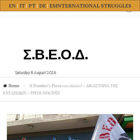
EN
|
IT
|
PT
|
DE
|
ES
INTERNATIONAL STRUGGLES
Σ.Β.Ε.Ο.Δ.
Saturday 8 August 2026
Home
»
Η Domino’s Pizza στο εδώλιο! – ΔΙΚΑΣΤΗΡΙΑ ΤΗΣ
ΕΥΕΛΠΙΔΩΝ – ΤΡΙΤΗ 10/6/2025