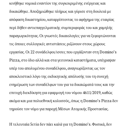
κινήθηκε νομικά εναντίον της συγκεκριμένης ενέργειας και
δικαιώθηκε. Αποζημιώθηκε πλήρως και γύρισε στη δουλειά με
απόφαση δικαστηρίου, καταρρίπτοντας το αφήγημα της εταιρίας
περί δήθεν αντιεπαγγελματικής συμπεριφοράς του και χαμηλής
παραγωγικότητας. Οι γνωστές δικαιολογίες για να ξεφορτώνονται
τις όποιες συλλογικές αντιστάσεις ριζώνουν στους χώρους
εργασίας. Οι 22 συνάδελφοι/ισσες που εργάζονταν στη Domino’s
Pizza, στο ίδιο αλλά και στα γειτονικά καταστήματα, υπέγραψαν
υπέρ του απολυμένου συναδέλφου, αναγνωρίζοντας ως τον
αποκλειστικό λόγο της εκδικητικής απόλυσής του τη συνεχή
ενημέρωση των συναδέλφων του για τα δικαιώματά τους και την
επιτυχή διεκδίκηση για εφαρμογή του νόμου 4611/2019, καθώς
ακόμα και μια πολυεθνική κολοσσός, όπως η Domino’s Pizza δεν
τηρούσε τον νόμο για παροχή Μέσων Ατομικής Προστασίας.
Η τελευταία 5ετία δεν πάει καλά για τη Domino’s. Φυσικά, δεν