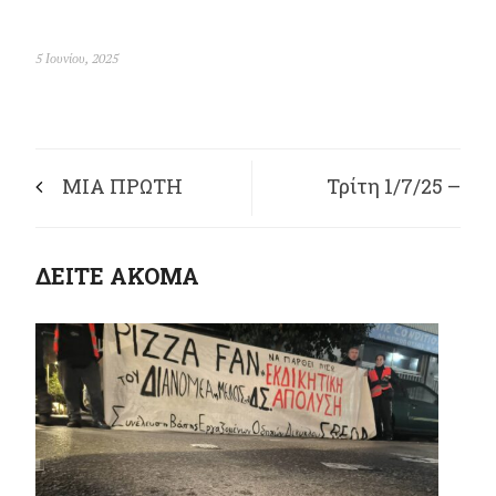
5 Ιουνίου, 2025
ΜΙΑ ΠΡΩΤΗ
Τρίτη 1/7/25 –
ΜΕΓΑΛΗ ΝΙΚΗ ΤΩΝ
Εκλογές Για Την
ΔΕΙΤΕ ΑΚΟΜΑ
ΕΡΓΑΖΟΜΕΝΩΝ ΣΤΗ
Ανάδειξη Νέου
SPEEDEX: 10
Διοικητικού
ΗΜΕΡΕΣ
Συμβουλίου Του
ΑΠΕΡΓΙΑΚΟΥ
Σωματείου