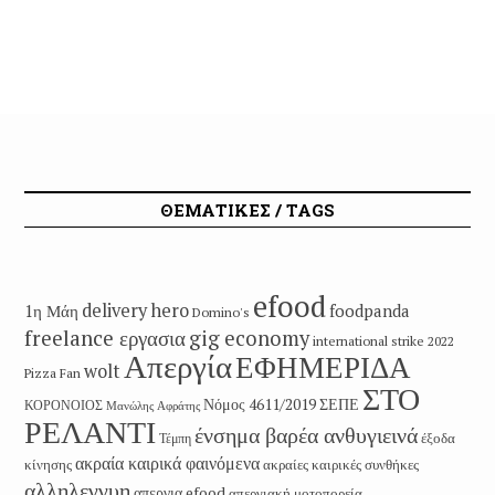
ΘΕΜΑΤΙΚΕΣ / TAGS
efood
delivery hero
1η Μάη
foodpanda
Domino's
freelance εργασια
gig economy
international strike 2022
Απεργία
ΕΦΗΜΕΡΙΔΑ
wolt
Pizza Fan
ΣΤΟ
Νόμος 4611/2019
ΣΕΠΕ
ΚΟΡΟΝΟΙΟΣ
Μανώλης Αφράτης
ΡΕΛΑΝΤΙ
ένσημα βαρέα ανθυγιεινά
έξοδα
Τέμπη
ακραία καιρικά φαινόμενα
κίνησης
ακραίες καιρικές συνθήκες
αλληλεγγυη
απεργια efood
απεργιακή μοτοπορεία