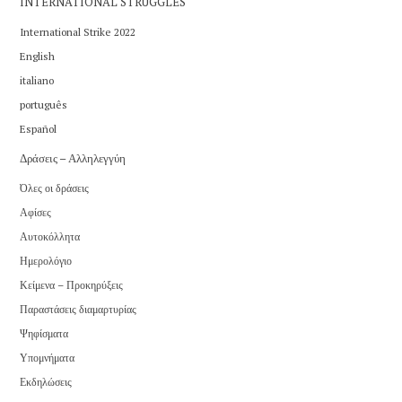
INTERNATIONAL STRUGGLES
International Strike 2022
English
italiano
português
Español
Δράσεις – Αλληλεγγύη
Όλες οι δράσεις
Αφίσες
Αυτοκόλλητα
Ημερολόγιο
Κείμενα – Προκηρύξεις
Παραστάσεις διαμαρτυρίας
Ψηφίσματα
Υπομνήματα
Εκδηλώσεις