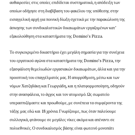
αυθαιρεσίες στις οποίες επιδίδεται συστηματικά, η απόδειξη των
οποίων οδήγησε στη διαβίβαση του φακέλου της υπόθεσης στην
εισαγγελική αρχή για ποινική δίωξη σχετικά με την παρακώλυση της
άσκησης των συνδικαλιστικών δικαιωμάτων εργαζομένων κατ’
εξακολούθηση στα καταστήματα της Domino’s Pizza.
Το συγκεκριμένο δικαστήριο έχει μεγάλη σημασία για την συνέχεια
του εργατικού αγώνα στα καταστήματα της Domino’s Pizza, την
εξασφάλιση θεμελιωδών εργασιακών δικαιωμάτων, άλλα και για την
προοπτική του επαγγέλματός μας. Η απορρύθμιση, μέσω και των
νόμων Χατζηδάκη και Γεωργιάδη, και η πλατφορμοποίηση, οδηγούν
στην ανασφάλεια, το άγχος και τον ατομισμό. Ως σωματείο
υπερασπιζόμαστε και προωθούμε, με συνέπεια τα συμφέροντα της
τάξης μας εδώ και 18 χρόνια. Γνωρίζουμε, πως όταν παλεύουμε
συλλογικά, φτάνουμε σε μεγάλες νίκες ακόμα και απέναντι σε
πολυεθνικές. Ο συνδικαλισμός βάσης είναι φωτεινό μονοπάτι