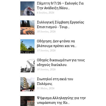
Πέμπτη 9/7/26 – Εκλογές Για
Την Ανάδειξη Νέου...
6 Ιουλίου, 2026
Συλλογική Σύμβαση Εργασίας
Επισιτισμού - Τουρ...
18 Ιουνίου, 2026
Οδήγηση: Δεν φτάνει να
βλέπουμε πρέπει και να...
15 Ιουνίου, 2026
Οδηγός δικαιωμάτων για τους
οδηγούς δικύκλου.
10 Ιουνίου, 2026
Σιωπηλοί στη σκιά του
Πολέµου;
31 Μαΐου, 2026
Ψήφισμα Αλληλεγγύης για την
υπεράσπιση της Κο...