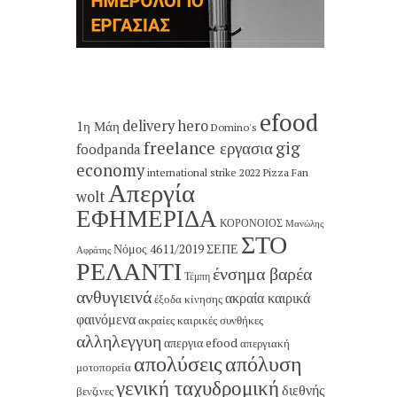
efood
delivery hero
1η Μάη
Domino's
freelance εργασια
gig
foodpanda
economy
international strike 2022
Pizza Fan
Απεργία
wolt
ΕΦΗΜΕΡΙΔΑ
ΚΟΡΟΝΟΙΟΣ
Μανώλης
ΣΤΟ
Νόμος 4611/2019
ΣΕΠΕ
Αφράτης
ΡΕΛΑΝΤΙ
ένσημα βαρέα
Τέμπη
ανθυγιεινά
ακραία καιρικά
έξοδα κίνησης
φαινόμενα
ακραίες καιρικές συνθήκες
αλληλεγγυη
απεργια efood
απεργιακή
απολύσεις
απόλυση
μοτοπορεία
γενική ταχυδρομική
διεθνής
βενζινες