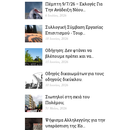
Πέμπτη 9/7/26 – Εκλογές Για
Την Ανάδειξη Νέου...
6 Ιουλίου, 2026
Συλλογική Σύμβαση Εργασίας
Επισιτισμού - Τουρ...
18 Ιουνίου, 2026
Οδήγηση: Δεν φτάνει να
βλέπουμε πρέπει και να...
15 Ιουνίου, 2026
Οδηγός δικαιωμάτων για τους
οδηγούς δικύκλου.
10 Ιουνίου, 2026
Σιωπηλοί στη σκιά του
Πολέµου;
31 Μαΐου, 2026
Ψήφισμα Αλληλεγγύης για την
υπεράσπιση της Κο...