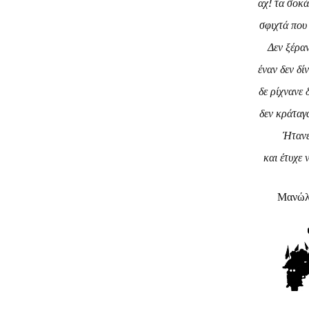
αχ! τα σοκά
σφιχτά που 
Δεν ξέραν
έναν δεν δί
δε ρίχνανε
δεν κράταγ
Ήτανε
και έτυχε 
Μανώλ