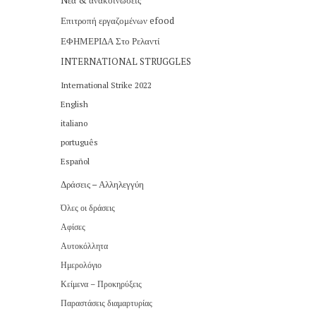
Nέα & ανακοινώσεις
Επιτροπή εργαζομένων efood
ΕΦΗΜΕΡΙΔΑ Στο Ρελαντί
INTERNATIONAL STRUGGLES
International Strike 2022
English
italiano
português
Español
Δράσεις – Αλληλεγγύη
Όλες οι δράσεις
Αφίσες
Αυτοκόλλητα
Ημερολόγιο
Κείμενα – Προκηρύξεις
Παραστάσεις διαμαρτυρίας