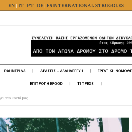
EN
|
IT
|
PT
|
DE
|
ES
INTERNATIONAL STRUGGLES
ΕΦΗΜΕΡΙΔΑ
ΔΡΑΣΕΙΣ – ΑΛΛΗΛΕΓΓΥΗ
ΕΡΓΑΤΙΚΗ ΝΟΜΟΘΕ
ΕΠΙΤΡΟΠΗ EFOOD
ΤΙ ΤΡΕΧΕΙ
ει από κοντά μας.