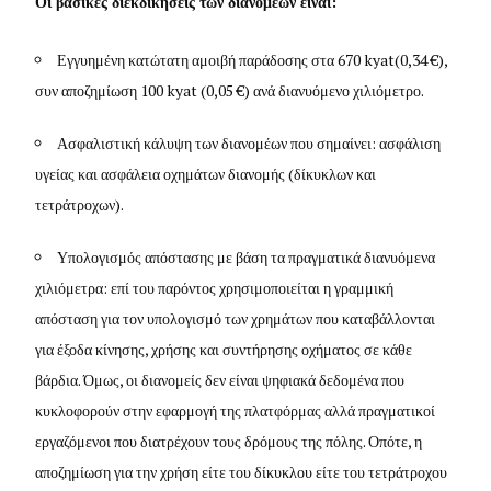
Οι βασικές διεκδικήσεις των διανομέων είναι:
Εγγυημένη κατώτατη αμοιβή παράδοσης στα 670 kyat(0,34 €),
συν αποζημίωση 100 kyat (0,05 €) ανά διανυόμενο χιλιόμετρο.
Ασφαλιστική κάλυψη των διανομέων που σημαίνει: ασφάλιση
υγείας και ασφάλεια οχημάτων διανομής (δίκυκλων και
τετράτροχων).
Υπολογισμός απόστασης με βάση τα πραγματικά διανυόμενα
χιλιόμετρα: επί του παρόντος χρησιμοποιείται η γραμμική
απόσταση για τον υπολογισμό των χρημάτων που καταβάλλονται
για έξοδα κίνησης, χρήσης και συντήρησης οχήματος σε κάθε
βάρδια. Όμως, οι διανομείς δεν είναι ψηφιακά δεδομένα που
κυκλοφορούν στην εφαρμογή της πλατφόρμας αλλά πραγματικοί
εργαζόμενοι που διατρέχουν τους δρόμους της πόλης. Οπότε, η
αποζημίωση για την χρήση είτε του δίκυκλου είτε του τετράτροχου