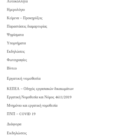
Αυτοκόλλητα
Ημερολόγιο
Κείμενα – Προκηρύξεις
Παραστάσεις διαμαρτυρίας
Ψηφίσματα
Υπομνήματα
Εκδηλώσεις
Φωτογραφίες
Βίντεο
Εργατική νομοθεσία
ΚΕΠΕΑ – Οδηγός εργασιακών δικαιωμάτων
Εργατική Νομοθεσία και Νόμος 4611/2019
Μνημόνιο και εργατική νομοθεσία
ΠΝΠ – COVID 19
Διάφορα
Εκδηλώσεις