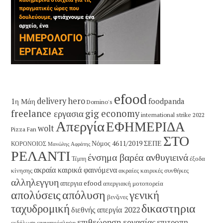
efood
delivery hero
1η Μάη
foodpanda
Domino's
freelance εργασια
gig economy
international strike 2022
Απεργία
ΕΦΗΜΕΡΙΔΑ
wolt
Pizza Fan
ΣΤΟ
Νόμος 4611/2019
ΣΕΠΕ
ΚΟΡΟΝΟΙΟΣ
Μανώλης Αφράτης
ΡΕΛΑΝΤΙ
ένσημα βαρέα ανθυγιεινά
έξοδα
Τέμπη
ακραία καιρικά φαινόμενα
κίνησης
ακραίες καιρικές συνθήκες
αλληλεγγυη
απεργια efood
απεργιακή μοτοπορεία
απολύσεις
απόλυση
γενική
βενζινες
δικαστηρια
ταχυδρομική
διεθνής απεργία 2022
επιθεώρηση εργασίας
επιτροπη
εκδήλωση
επαναπρόσληψη