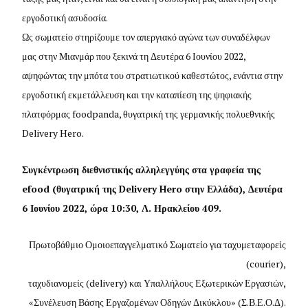
εργοδοτική ασυδοσία.
Ως σωματείο στηρίζουμε τον απεργιακό αγώνα των συναδέλφων
μας στην Μιανμάρ που ξεκινά τη Δευτέρα 6 Ιουνίου 2022,
αψηφώντας την μπότα του στρατιωτικού καθεστώτος, ενάντια στην
εργοδοτική εκμετάλλευση και την καταπίεση της ψηφιακής
πλατφόρμας foodpanda, θυγατρική της γερμανικής πολυεθνικής
Delivery Hero.
Συγκέντρωση διεθνιστικής αλληλεγγύης στα γραφεία της
efood
(θυγατρική της
Delivery
Hero
στην Ελλάδα), Δευτέρα
6 Ιουνίου 2022, ώρα 10:30, Λ. Ηρακλείου 409.
Πρωτοβάθμιο Ομοιοεπαγγελματικό Σωματείο για ταχυμεταφορείς
(courier),
ταχυδιανομείς (delivery) και Υπαλλήλους Εξωτερικών Εργασιών,
«Συνέλευση Βάσης Εργαζομένων Οδηγών Δικύκλου» (Σ.Β.Ε.Ο.Δ).