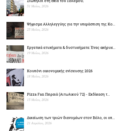
Σιωπηλοί στη σκιά του Πολέµου;
31 Μαΐου, 2026
Ψήφισμα Αλληλεγγύης για την υπεράσπιση της Κο...
23 Μαΐου, 2026
Εργατικά ατυχήματα & δυστυχήµατα: Ένας ακήρυχ...
19 Μαΐου, 2026
Κουπόνι οικονομικής ενίσχυσης 2026
18 Μαΐου, 2026
Pizza Fan Πειραιά (Αιτωλικού 72) - Εκδίκαση τ...
13 Μαΐου, 2026
Δικαίωση των τριών διανομέων στον Βόλο, οι οπ...
21 Απριλίου, 2026