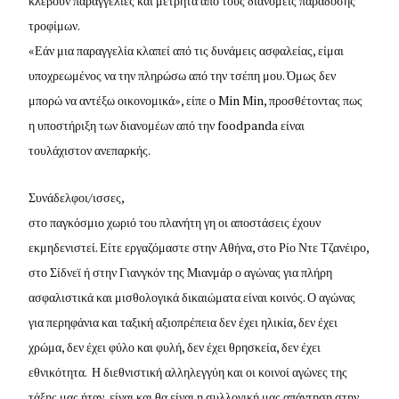
κλέβουν παραγγελίες και μετρητά από τους διανομείς παράδοσης
τροφίμων.
«Εάν μια παραγγελία κλαπεί από τις δυνάμεις ασφαλείας, είμαι
υποχρεωμένος να την πληρώσω από την τσέπη μου. Όμως δεν
μπορώ να αντέξω οικονομικά», είπε ο Min Min, προσθέτοντας πως
η υποστήριξη των διανομέων από την foodpanda είναι
τουλάχιστον ανεπαρκής.
Συνάδελφοι/ισσες,
στο παγκόσμιο χωριό του πλανήτη γη οι αποστάσεις έχουν
εκμηδενιστεί. Είτε εργαζόμαστε στην Αθήνα, στο Ρίο Ντε Τζανέιρο,
στο Σίδνεϊ ή στην Γιανγκόν της Μιανμάρ ο αγώνας για πλήρη
ασφαλιστικά και μισθολογικά δικαιώματα είναι κοινός. Ο αγώνας
για περηφάνια και ταξική αξιοπρέπεια δεν έχει ηλικία, δεν έχει
χρώμα, δεν έχει φύλο και φυλή, δεν έχει θρησκεία, δεν έχει
εθνικότητα. Η διεθνιστική αλληλεγγύη και οι κοινοί αγώνες της
τάξης μας ήταν, είναι και θα είναι η συλλογική μας απάντηση στην