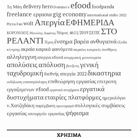
efood
delivery hero
1η Μάη
foodpanda
Domino's
freelance εργασια
gig economy
international strike 2022
Απεργία
ΕΦΗΜΕΡΙΔΑ
wolt
Pizza Fan
ΣΤΟ
Νόμος 4611/2019
ΣΕΠΕ
ΚΟΡΟΝΟΙΟΣ
Μανώλης Αφράτης
ΡΕΛΑΝΤΙ
ένσημα βαρέα ανθυγιεινά
έξοδα
Τέμπη
ακραία καιρικά φαινόμενα
κίνησης
ακραίες καιρικές συνθήκες
αλληλεγγυη
απεργια efood
απεργιακή μοτοπορεία
απολύσεις
απόλυση
γενική
βενζινες
δικαστηρια
ταχυδρομική
διεθνής απεργία 2022
επιθεώρηση εργασίας
επιτροπη
εκδήλωση
επαναπρόσληψη
εργατικά
εργαζομενων efood
εργατικά ατυχήματα
εταιρίες πλατφόρμες
δυστυχήματα
ημερολόγιο
συλλογικές συμβάσεις
ν.Χατζηδάκη
παρέμβαση
πρωτομαγιά
ψήφισμα
εργασίας
υπουργείο εργασίας
ΧΡΗΣΙΜΑ