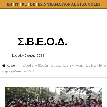
EN
|
IT
|
PT
|
DE
|
ES
INTERNATIONAL STRUGGLES
Σ.Β.Ε.Ο.Δ.
Thursday 6 August 2026
Home
»
efood στην Ελλάδα – foodpanda στη Μιανμάρ – Delivery Hero
στην εργοδοτική ασυδοσία