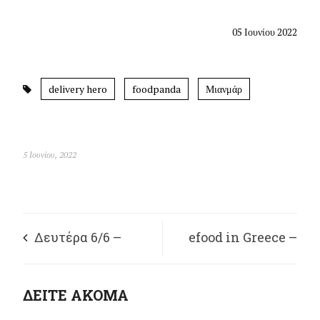
05 Ιουνίου 2022
delivery hero
foodpanda
Μιανμάρ
5 Ιουνίου, 2022
Δευτέρα 6/6 –
efood in Greece –
Συγκέντρωση
foodpanda in
ΔΕΙΤΕ ΑΚΟΜΑ
διεθνιστικής
Myanmar – Delivery