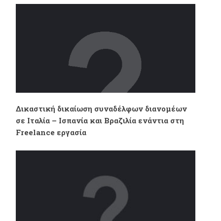
αλληλεγγύης στα
Hero in the
γραφεία της efood
violation of our
labour rights
Δικαστική δικαίωση συναδέλφων διανομέων
σε Ιταλία – Ισπανία και Βραζιλία ενάντια στη
Freelance εργασία