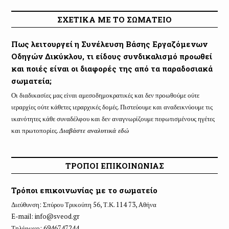
ΣΧΕΤΙΚΑ ΜΕ ΤΟ ΣΩΜΑΤΕΙΟ
Πως λειτουργεί η Συνέλευση Βάσης Εργαζόμενων
Οδηγών Δικύκλου, τι είδους συνδικαλισμό προωθεί
και ποιές είναι οι διαφορές της από τα παραδοσιακά
σωματεία;
Οι διαδικασίες μας είναι αμεσοδημοκρατικές και δεν προωθούμε ούτε
ιεραρχίες ούτε κάθετες ιεραρχικές δομές. Πιστεύουμε και αναδεικνύουμε τις
ικανότητες κάθε συναδέλφου και δεν αναγνωρίζουμε πεφωτισμένους ηγέτες
και πρωτοπορίες.
Διαβάστε αναλυτικά εδώ
ΤΡΟΠΟΙ ΕΠΙΚΟΙΝΩΝΙΑΣ
Τρόποι επικοινωνίας με το σωματείο
Διεύθυνση: Σπύρου Τρικούπη 56, Τ.Κ. 114 73, Aθήνα
E-mail:
info@sveod.gr
Τηλέφωνο: 6946747244