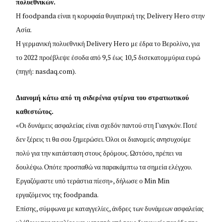
πολυεθνικών.
Η foodpanda είναι η κορυφαία θυγατρική της Delivery Hero στην
Ασία.
Η γερμανική πολυεθνική Delivery Hero με έδρα το Βερολίνο, για
το 2022 προέβλεψε έσοδα από 9,5 έως 10,5 δισεκατομμύρια ευρώ
(πηγή: nasdaq.com).
Διανομή κάτω από τη σιδερένια φτέρνα του στρατιωτικού
καθεστώτος.
«Οι δυνάμεις ασφαλείας είναι σχεδόν παντού στη Γιανγκόν. Ποτέ
δεν ξέρεις τι θα σου ξημερώσει. Όλοι οι διανομείς ανησυχούμε
πολύ για την κατάσταση στους δρόμους. Ωστόσο, πρέπει να
δουλέψω. Οπότε προσπαθώ να παρακάμπτω τα σημεία ελέγχου.
Εργαζόμαστε υπό τεράστια πίεση», δήλωσε ο Min Min
εργαζόμενος της foodpanda.
Επίσης, σύμφωνα με καταγγελίες, άνδρες των δυνάμεων ασφαλείας