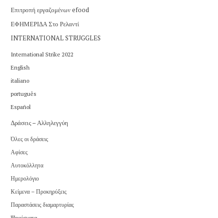
Επιτροπή εργαζομένων efood
ΕΦΗΜΕΡΙΔΑ Στο Ρελαντί
INTERNATIONAL STRUGGLES
International Strike 2022
English
italiano
português
Español
Δράσεις – Αλληλεγγύη
Όλες οι δράσεις
Αφίσες
Αυτοκόλλητα
Ημερολόγιο
Κείμενα – Προκηρύξεις
Παραστάσεις διαμαρτυρίας
Ψηφίσματα