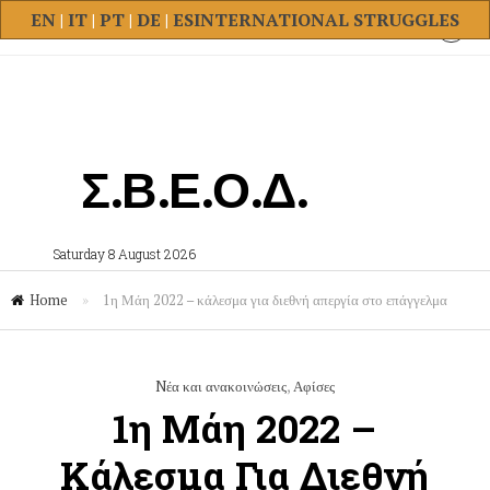
EN
|
IT
|
PT
|
DE
|
ES
INTERNATIONAL STRUGGLES
Σ.Β.Ε.Ο.Δ.
Saturday 8 August 2026
Home
»
1η Μάη 2022 – κάλεσμα για διεθνή απεργία στο επάγγελμα
Nέα και ανακοινώσεις
,
Αφίσες
1η Μάη 2022 –
Κάλεσμα Για Διεθνή