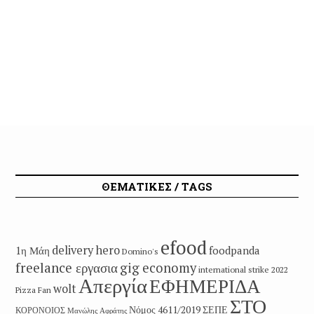
ΘΕΜΑΤΙΚΕΣ / TAGS
efood
delivery hero
1η Μάη
foodpanda
Domino's
freelance εργασια
gig economy
international strike 2022
Απεργία
ΕΦΗΜΕΡΙΔΑ
wolt
Pizza Fan
ΣΤΟ
Νόμος 4611/2019
ΣΕΠΕ
ΚΟΡΟΝΟΙΟΣ
Μανώλης Αφράτης