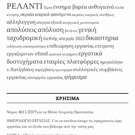
ΡΕΛΑΝΤΙ
ένσημα βαρέα ανθυγιεινά
έξοδα
Τέμπη
ακραία καιρικά φαινόμενα
κίνησης
ακραίες καιρικές συνθήκες
αλληλεγγυη
απεργια efood
απεργιακή μοτοπορεία
απολύσεις
απόλυση
γενική
βενζινες
δικαστηρια
ταχυδρομική
διεθνής απεργία 2022
επιθεώρηση εργασίας
επιτροπη
εκδήλωση
επαναπρόσληψη
εργατικά
εργαζομενων efood
εργατικά ατυχήματα
εταιρίες πλατφόρμες
δυστυχήματα
ημερολόγιο
συλλογικές συμβάσεις
ν.Χατζηδάκη
παρέμβαση
πρωτομαγιά
ψήφισμα
εργασίας
υπουργείο εργασίας
ΧΡΗΣΙΜΑ
Νόμος 4611/2019 για τα Μέσα Ατομικής Προστασίας
ΗΜΕΡΟΛΟΓΙΟ ΕΡΓΑΣΙΑΣ: Για να αποδεικνύουμε τις πραγματικές ώρες
εργασίας και τα έξοδα που βάζουμε από την τσέπη μας.