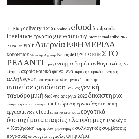
efood
delivery hero
1η Μάη
foodpanda
Domino's
freelance εργασια
gig economy
international strike 2022
Απεργία
ΕΦΗΜΕΡΙΔΑ
wolt
Pizza Fan
ΣΤΟ
Νόμος 4611/2019
ΣΕΠΕ
ΚΟΡΟΝΟΙΟΣ
Μανώλης Αφράτης
ΡΕΛΑΝΤΙ
ένσημα βαρέα ανθυγιεινά
έξοδα
Τέμπη
ακραία καιρικά φαινόμενα
κίνησης
ακραίες καιρικές συνθήκες
αλληλεγγυη
απεργια efood
απεργιακή μοτοπορεία
απολύσεις
απόλυση
γενική
βενζινες
δικαστηρια
ταχυδρομική
διεθνής απεργία 2022
επιθεώρηση εργασίας
επιτροπη
εκδήλωση
επαναπρόσληψη
εργατικά
εργαζομενων efood
εργατικά ατυχήματα
εταιρίες πλατφόρμες
δυστυχήματα
ημερολόγιο
συλλογικές συμβάσεις
ν.Χατζηδάκη
παρέμβαση
πρωτομαγιά
ψήφισμα
εργασίας
υπουργείο εργασίας