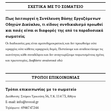
ΣΧΕΤΙΚΑ ΜΕ ΤΟ ΣΩΜΑΤΕΙΟ
Πως λειτουργεί η Συνέλευση Βάσης Εργαζόμενων
Οδηγών Δικύκλου, τι είδους συνδικαλισμό προωθεί
και ποιές είναι οι διαφορές της από τα παραδοσιακά
σωματεία;
Οι διαδικασίες μας είναι αμεσοδημοκρατικές και δεν προωθούμε ούτε
ιεραρχίες ούτε κάθετες ιεραρχικές δομές. Πιστεύουμε και αναδεικνύουμε τις
ικανότητες κάθε συναδέλφου και δεν αναγνωρίζουμε πεφωτισμένους ηγέτες
και πρωτοπορίες.
Διαβάστε αναλυτικά εδώ
ΤΡΟΠΟΙ ΕΠΙΚΟΙΝΩΝΙΑΣ
Τρόποι επικοινωνίας με το σωματείο
Διεύθυνση: Σπύρου Τρικούπη 56, Τ.Κ. 114 73, Aθήνα
E-mail:
info@sveod.gr
Τηλέφωνο: 6946747244