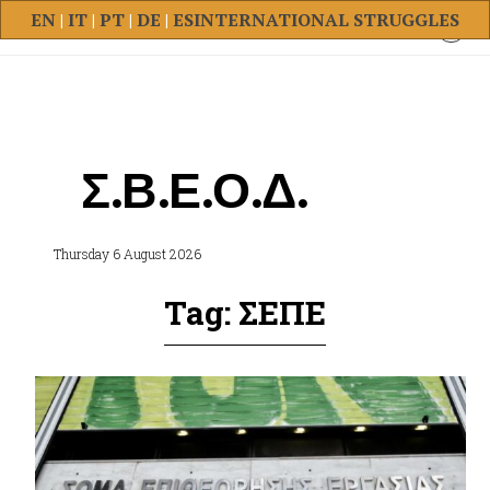
EN
|
IT
|
PT
|
DE
|
ES
INTERNATIONAL STRUGGLES
Σ.Β.Ε.Ο.Δ.
Thursday 6 August 2026
Tag: ΣΕΠΕ