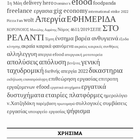
efood
delivery hero
1η Μάη
foodpanda
Domino's
freelance εργασια
gig economy
international strike 2022
Απεργία
ΕΦΗΜΕΡΙΔΑ
wolt
Pizza Fan
ΣΤΟ
Νόμος 4611/2019
ΣΕΠΕ
ΚΟΡΟΝΟΙΟΣ
Μανώλης Αφράτης
ΡΕΛΑΝΤΙ
ένσημα βαρέα ανθυγιεινά
έξοδα
Τέμπη
ακραία καιρικά φαινόμενα
κίνησης
ακραίες καιρικές συνθήκες
αλληλεγγυη
απεργια efood
απεργιακή μοτοπορεία
απολύσεις
απόλυση
γενική
βενζινες
δικαστηρια
ταχυδρομική
διεθνής απεργία 2022
επιθεώρηση εργασίας
επιτροπη
εκδήλωση
επαναπρόσληψη
εργατικά
εργαζομενων efood
εργατικά ατυχήματα
εταιρίες πλατφόρμες
δυστυχήματα
ημερολόγιο
συλλογικές συμβάσεις
ν.Χατζηδάκη
παρέμβαση
πρωτομαγιά
ψήφισμα
εργασίας
υπουργείο εργασίας
ΧΡΗΣΙΜΑ