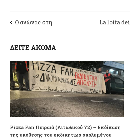
Ο αγώνας στη
La lotta dei
Γενική Ταχυδρομική
lavoratori di
ΔΕΙΤΕ ΑΚΟΜΑ
συνεχίζεται
Domino’s Pizza
continua con una
grande vittoria!
(Atene, Grecia)
Pizza Fan Πειραιά (Αιτωλικού 72) – Εκδίκαση
της υπόθεσης του εκδικητικά απολυμένου