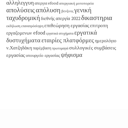
αλληλεγγυη
απεργια efood
απεργιακή μοτοπορεία
απολύσεις
απόλυση
γενική
βενζινες
δικαστηρια
ταχυδρομική
διεθνής απεργία 2022
επιθεώρηση εργασίας
επιτροπη
εκδήλωση
επαναπρόσληψη
εργατικά
εργαζομενων efood
εργατικά ατυχήματα
εταιρίες πλατφόρμες
δυστυχήματα
ημερολόγιο
συλλογικές συμβάσεις
ν.Χατζηδάκη
παρέμβαση
πρωτομαγιά
ψήφισμα
εργασίας
υπουργείο εργασίας