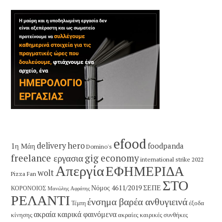
efood
delivery hero
1η Μάη
foodpanda
Domino's
freelance εργασια
gig economy
international strike 2022
Απεργία
ΕΦΗΜΕΡΙΔΑ
wolt
Pizza Fan
ΣΤΟ
Νόμος 4611/2019
ΣΕΠΕ
ΚΟΡΟΝΟΙΟΣ
Μανώλης Αφράτης
ΡΕΛΑΝΤΙ
ένσημα βαρέα ανθυγιεινά
έξοδα
Τέμπη
ακραία καιρικά φαινόμενα
κίνησης
ακραίες καιρικές συνθήκες