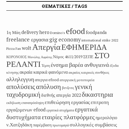
ΘΕΜΑΤΙΚΕΣ / TAGS
efood
delivery hero
1η Μάη
foodpanda
Domino's
freelance εργασια
gig economy
international strike 2022
Απεργία
ΕΦΗΜΕΡΙΔΑ
wolt
Pizza Fan
ΣΤΟ
Νόμος 4611/2019
ΣΕΠΕ
ΚΟΡΟΝΟΙΟΣ
Μανώλης Αφράτης
ΡΕΛΑΝΤΙ
ένσημα βαρέα ανθυγιεινά
έξοδα
Τέμπη
ακραία καιρικά φαινόμενα
κίνησης
ακραίες καιρικές συνθήκες
αλληλεγγυη
απεργια efood
απεργιακή μοτοπορεία
απολύσεις
απόλυση
γενική
βενζινες
δικαστηρια
ταχυδρομική
διεθνής απεργία 2022
επιθεώρηση εργασίας
επιτροπη
εκδήλωση
επαναπρόσληψη
εργατικά
εργαζομενων efood
εργατικά ατυχήματα
εταιρίες πλατφόρμες
δυστυχήματα
ημερολόγιο
συλλογικές συμβάσεις
ν.Χατζηδάκη
παρέμβαση
πρωτομαγιά