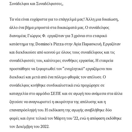
Συνάδελφοι και Συναδέλφισσες,
Τα νέα είναι ευχάριστα για το επάγγελμά μας! Άλλη μια δικαίωση,
άλλο ένα βήμα μπροστά στα δικαιώματά μας. Ο συνάδελφος
διανομέας Γιώργος Φ. εργαζόταν για 3 χρόνια στο εταιρικό
κατάστημα της Domino's Pizza στην Αγία Παρασκευή. Εργαζόταν
και διεκδικούσε από κοινού με όλους τους συναδέλφους και τις
συναδέλφισσές του, καλύτερες συνθήκες εργασίας. Η εταιρεία
προσπάθησε να ξεφορτωθεί τον “ενοχλητικό” εργαζόμενο που
διεκδικεί και μετά από ένα πόλεμο φθοράς τον απέλυσε. Ο
συνάδελφος κινήθηκε συνδικαλιστικά ενώ προχώρησε σε
καταγγελία στο αρμόδιο ΣΕΠΕ και σε αγωγή που ανάμεσα στα άλλα
ζητούσε να αναγνωριστεί η ακυρότητα της απόλυσης και η
επαναπρόσληψή του. Η εκδίκαση της αγωγής αναβλήθηκε δύο
φορές και έγινε τελικά τον Μάρτη του ’22, ενώ η απόφαση εκδόθηκε
τον Δεκέμβρη του 2022.