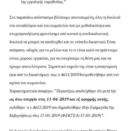
της εργατικής νομοθεσίας.”
Στο παραπάνω απόσπασμα βλέπουμε αποτυπωμένη, όλη τη δουλειά
του συναδέλφου και του σωματείου που με μεθοδικότητα και
στοχοπροσήλωση φροντίσαμε από κοινού η συνδικαλιστική
δουλειά να μπορεί να αποδειχθεί και σε επίπεδο δικαστικό. Είναι
απόφαση -οδηγός για το μέλλον και το τι είναι καλό να πράττουμε
στους χώρους εργασίας, για να ενισχύουμε τη θέση μας και να
έχουμε αποτελέσματα. Σημαντικό σημείο της είναι η αναγνώριση
(και από το δικαστήριο) πως ο 4611/2019 θεσμοθετήθηκε από τον
αγώνα του σωματείου.
Χαρακτηριστικά αναφέρει: “
Περαιτέρω αποδείχθηκε ότι μετά την
ως άνω απεργία στις 11-04-2019
και εξ αφορμής αυτής
,
εκδόθηκε ο ν.4611/2019 που δημοσιεύθηκε στην Εφημερίδα της
Κυβερνήσεως στις 17-05-2019 (ΦΕΚ73/Α/17-05-2019)”.
Οι διαρκείς διεκδικήσεις των συναδέλφων στην Domino's Pizza