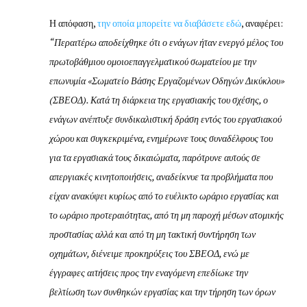
Η απόφαση,
την οποία μπορείτε να διαβάσετε εδώ
, αναφέρει:
“Περαιτέρω αποδείχθηκε ότι ο ενάγων ήταν ενεργό μέλος του
πρωτοβάθμιου ομοιοεπαγγελματικού σωματείου με την
επωνυμία «Σωματείο Βάσης Εργαζομένων Οδηγών Δικύκλου»
(ΣΒΕΟΔ). Κατά τη διάρκεια της εργασιακής του σχέσης, ο
ενάγων ανέπτυξε συνδικαλιστική δράση εντός του εργασιακού
χώρου και συγκεκριμένα, ενημέρωνε τους συναδέλφους του
για τα εργασιακά τους δικαιώματα, παρότρυνε αυτούς σε
απεργιακές κινητοποιήσεις, αναδείκνυε τα προβλήματα που
είχαν ανακύψει κυρίως από το ευέλικτο ωράριο εργασίας και
το ωράριο προτεραιότητας, από τη μη παροχή μέσων ατομικής
προστασίας αλλά και από τη μη τακτική συντήρηση των
οχημάτων, διένειμε προκηρύξεις του ΣΒΕΟΔ, ενώ με
έγγραφες αιτήσεις προς την εναγόμενη επεδίωκε την
βελτίωση των συνθηκών εργασίας και την τήρηση των όρων