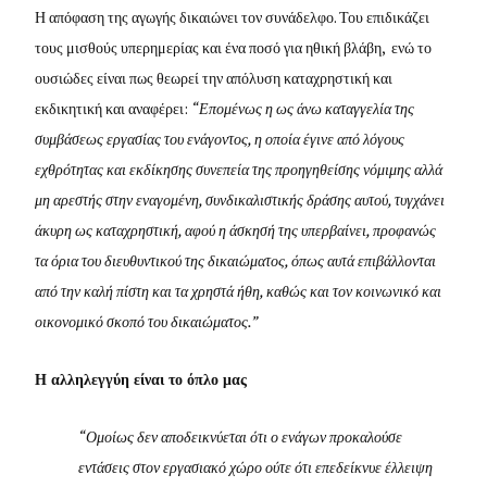
Η απόφαση της αγωγής δικαιώνει τον συνάδελφο. Του επιδικάζει
τους μισθούς υπερημερίας και ένα ποσό για ηθική βλάβη, ενώ το
ουσιώδες είναι πως θεωρεί την απόλυση καταχρηστική και
εκδικητική και αναφέρει:
“Επομένως η ως άνω καταγγελία της
συμβάσεως εργασίας του ενάγοντος, η οποία έγινε από λόγους
εχθρότητας και εκδίκησης συνεπεία της προηγηθείσης νόμιμης αλλά
μη αρεστής στην εναγομένη, συνδικαλιστικής δράσης αυτού, τυγχάνει
άκυρη ως καταχρηστική, αφού η άσκησή της υπερβαίνει, προφανώς
τα όρια του διευθυντικού της δικαιώματος, όπως αυτά επιβάλλονται
από την καλή πίστη και τα χρηστά ήθη, καθώς και τον κοινωνικό και
οικονομικό σκοπό του δικαιώματος.”
Η αλληλεγγύη είναι το όπλο μας
“Ομοίως δεν αποδεικνύεται ότι ο ενάγων προκαλούσε
εντάσεις στον εργασιακό χώρο ούτε ότι επεδείκνυε έλλειψη