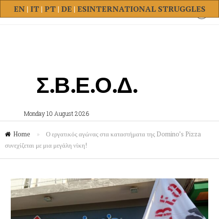
EN
|
IT
|
PT
|
DE
|
ES
INTERNATIONAL STRUGGLES
Σ.Β.Ε.Ο.Δ.
Monday 10 August 2026
Home
»
Ο εργατικός αγώνας στα καταστήματα της Domino’s Pizza
συνεχίζεται με μια μεγάλη νίκη!