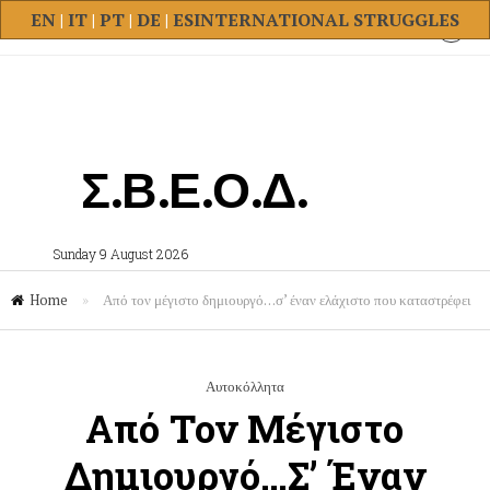
EN
|
IT
|
PT
|
DE
|
ES
INTERNATIONAL STRUGGLES
Σ.Β.Ε.Ο.Δ.
Sunday 9 August 2026
Home
»
Από τον μέγιστο δημιουργό…σ’ έναν ελάχιστο που καταστρέφει
Αυτοκόλλητα
Από Τον Μέγιστο
Δημιουργό…σ’ Έναν