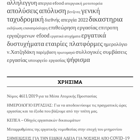
αλληλεγγυη
απεργια efood
απεργιακή μοτοπορεία
απολύσεις
απόλυση
γενική
βενζινες
δικαστηρια
ταχυδρομική
διεθνής απεργία 2022
επιθεώρηση εργασίας
επιτροπη
εκδήλωση
επαναπρόσληψη
εργατικά
εργαζομενων efood
εργατικά ατυχήματα
εταιρίες πλατφόρμες
δυστυχήματα
ημερολόγιο
συλλογικές συμβάσεις
ν.Χατζηδάκη
παρέμβαση
πρωτομαγιά
ψήφισμα
εργασίας
υπουργείο εργασίας
ΧΡΗΣΙΜΑ
Νόμος 4611/2019 για τα Μέσα Ατομικής Προστασίας
ΗΜΕΡΟΛΟΓΙΟ ΕΡΓΑΣΙΑΣ: Για να αποδεικνύουμε τις πραγματικές ώρες
εργασίας και τα έξοδα που βάζουμε από την τσέπη μας.
ΚΕΠΕΑ – Οδηγός εργασιακών δικαιωμάτων
Μεταρρυθμίσεις της εργατικής νομοθεσίας στην εποχή του μνημονίου
ΣΗΜΕΙΩΣΕΙΣ ΓΙΑ ΤΗΝ ΕΙΔΙΚΗ ΑΔΕΙΑ ΓΙΑ ΝΟΣΗΣΗ ΑΠΟ COVID-19