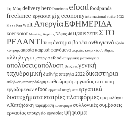
efood
delivery hero
1η Μάη
foodpanda
Domino's
freelance εργασια
gig economy
international strike 2022
Απεργία
ΕΦΗΜΕΡΙΔΑ
wolt
Pizza Fan
ΣΤΟ
Νόμος 4611/2019
ΣΕΠΕ
ΚΟΡΟΝΟΙΟΣ
Μανώλης Αφράτης
ΡΕΛΑΝΤΙ
ένσημα βαρέα ανθυγιεινά
έξοδα
Τέμπη
ακραία καιρικά φαινόμενα
κίνησης
ακραίες καιρικές συνθήκες
αλληλεγγυη
απεργια efood
απεργιακή μοτοπορεία
απολύσεις
απόλυση
γενική
βενζινες
δικαστηρια
ταχυδρομική
διεθνής απεργία 2022
επιθεώρηση εργασίας
επιτροπη
εκδήλωση
επαναπρόσληψη
εργατικά
εργαζομενων efood
εργατικά ατυχήματα
εταιρίες πλατφόρμες
δυστυχήματα
ημερολόγιο
συλλογικές συμβάσεις
ν.Χατζηδάκη
παρέμβαση
πρωτομαγιά
ψήφισμα
εργασίας
υπουργείο εργασίας