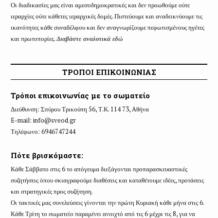
Οι διαδικασίες μας είναι αμεσοδημοκρατικές και δεν προωθούμε ούτε
ιεραρχίες ούτε κάθετες ιεραρχικές δομές. Πιστεύουμε και αναδεικνύουμε τις
ικανότητες κάθε συναδέλφου και δεν αναγνωρίζουμε πεφωτισμένους ηγέτες
και πρωτοπορίες.
Διαβάστε αναλυτικά εδώ
ΤΡΟΠΟΙ ΕΠΙΚΟΙΝΩΝΙΑΣ
Τρόποι επικοινωνίας με το σωματείο
Διεύθυνση: Σπύρου Τρικούπη 56, Τ.Κ. 114 73, Aθήνα
E-mail:
info@sveod.gr
Τηλέφωνο: 6946747244
Πότε βρισκόμαστε:
Κάθε Σάββατο στις 6 το απόγευμα διεξάγονται προπαρασκευαστικές
συζητήσεις όπου σκιαγραφούμε διαθέσεις και καταθέτουμε ιδέες, προτάσεις
και στρατηγικές προς συζήτηση.
Οι τακτικές μας συνελεύσεις γίνονται την πρώτη Κυριακή κάθε μήνα στις 6.
Κάθε Τρίτη το σωματείο παραμένει ανοιχτό από τις 6 μέχρι τις 8, για να