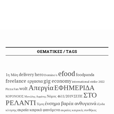
ΘΕΜΑΤΙΚΕΣ / TAGS
efood
delivery hero
1η Μάη
foodpanda
Domino's
freelance εργασια
gig economy
international strike 2022
Απεργία
ΕΦΗΜΕΡΙΔΑ
wolt
Pizza Fan
ΣΤΟ
Νόμος 4611/2019
ΣΕΠΕ
ΚΟΡΟΝΟΙΟΣ
Μανώλης Αφράτης
ΡΕΛΑΝΤΙ
ένσημα βαρέα ανθυγιεινά
έξοδα
Τέμπη
ακραία καιρικά φαινόμενα
κίνησης
ακραίες καιρικές συνθήκες