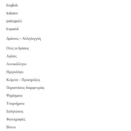
English
italiano
português
Español
Δράσεις – Αλληλεγγύη
Όλες οι δράσεις
Αφίσες
Αυτοκόλλητα
Ημερολόγιο
Κείμενα – Προκηρύξεις
Παραστάσεις διαμαρτυρίας
Ψηφίσματα
Υπομνήματα
Εκδηλώσεις
Φωτογραφίες
Βίντεο