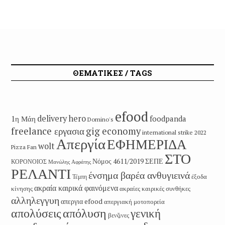
ΘΕΜΑΤΙΚΕΣ / TAGS
efood
delivery hero
1η Μάη
foodpanda
Domino's
freelance εργασια
gig economy
international strike 2022
Απεργία
ΕΦΗΜΕΡΙΔΑ
wolt
Pizza Fan
ΣΤΟ
Νόμος 4611/2019
ΣΕΠΕ
ΚΟΡΟΝΟΙΟΣ
Μανώλης Αφράτης
ΡΕΛΑΝΤΙ
ένσημα βαρέα ανθυγιεινά
έξοδα
Τέμπη
ακραία καιρικά φαινόμενα
κίνησης
ακραίες καιρικές συνθήκες
αλληλεγγυη
απεργια efood
απεργιακή μοτοπορεία
απολύσεις
απόλυση
γενική
βενζινες