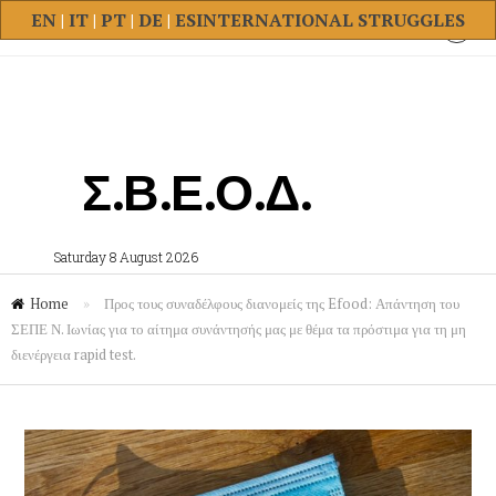
EN
|
IT
|
PT
|
DE
|
ES
INTERNATIONAL STRUGGLES
Σ.Β.Ε.Ο.Δ.
Saturday 8 August 2026
Home
»
Προς τους συναδέλφους διανομείς της Efood: Απάντηση του
ΣΕΠΕ Ν. Ιωνίας για το αίτημα συνάντησής μας με θέμα τα πρόστιμα για τη μη
διενέργεια rapid test.