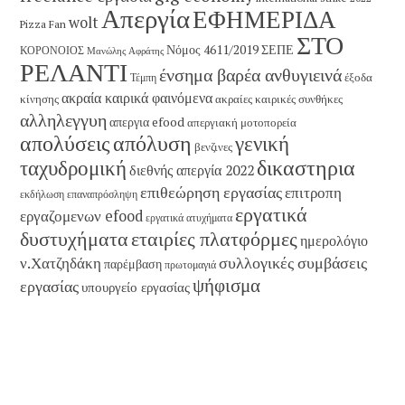
Απεργία
ΕΦΗΜΕΡΙΔΑ
wolt
Pizza Fan
ΣΤΟ
Νόμος 4611/2019
ΣΕΠΕ
ΚΟΡΟΝΟΙΟΣ
Μανώλης Αφράτης
ΡΕΛΑΝΤΙ
ένσημα βαρέα ανθυγιεινά
έξοδα
Τέμπη
ακραία καιρικά φαινόμενα
κίνησης
ακραίες καιρικές συνθήκες
αλληλεγγυη
απεργια efood
απεργιακή μοτοπορεία
απολύσεις
απόλυση
γενική
βενζινες
δικαστηρια
ταχυδρομική
διεθνής απεργία 2022
επιθεώρηση εργασίας
επιτροπη
εκδήλωση
επαναπρόσληψη
εργατικά
εργαζομενων efood
εργατικά ατυχήματα
εταιρίες πλατφόρμες
δυστυχήματα
ημερολόγιο
συλλογικές συμβάσεις
ν.Χατζηδάκη
παρέμβαση
πρωτομαγιά
ψήφισμα
εργασίας
υπουργείο εργασίας