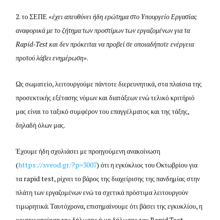
2. το ΣΕΠΕ «
έχει απευθύνει ήδη ερώτημα στο Υπουργείο Εργασίας
αναφορικά με το ζήτημα των προστίμων των εργαζομένων για τα
Rapid
-
Test
και δεν πρόκειται να προβεί σε οποιαδήποτε ενέργεια
προτού λάβει ενημέρωση
».
Ως σωματείο, λειτουργούμε πάντοτε διερευνητικά, στα πλαίσια της
προσεκτικής εξέτασης νόμων και διατάξεων ενώ τελικό κριτήριό
μας είναι το ταξικό συμφέρον του επαγγέλματος και της τάξης,
δηλαδή όλων μας.
Έχουμε ήδη σχολιάσει με προηγούμενη ανακοίνωση
(
https://sveod.gr/?p=3007
) ότι η εγκύκλιος του Οκτωβρίου για
τα rapid test, ρίχνει το βάρος της διαχείρισης της πανδημίας στην
πλάτη των εργαζομένων ενώ τα σχετικά πρόστιμα λειτουργούν
τιμωρητικά. Ταυτόχρονα, επισημαίνουμε ότι βάσει της εγκυκλίου, η
οριστικοποίηση της δήλωσης ή μη δήλωσης του Rapid Test,