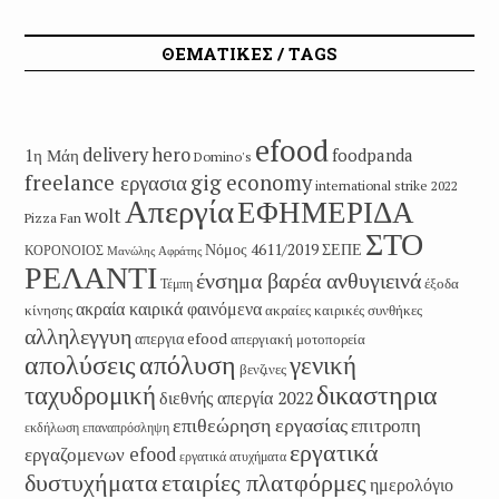
ΘΕΜΑΤΙΚΕΣ / TAGS
efood
delivery hero
1η Μάη
foodpanda
Domino's
freelance εργασια
gig economy
international strike 2022
Απεργία
ΕΦΗΜΕΡΙΔΑ
wolt
Pizza Fan
ΣΤΟ
Νόμος 4611/2019
ΣΕΠΕ
ΚΟΡΟΝΟΙΟΣ
Μανώλης Αφράτης
ΡΕΛΑΝΤΙ
ένσημα βαρέα ανθυγιεινά
έξοδα
Τέμπη
ακραία καιρικά φαινόμενα
κίνησης
ακραίες καιρικές συνθήκες
αλληλεγγυη
απεργια efood
απεργιακή μοτοπορεία
απολύσεις
απόλυση
γενική
βενζινες
δικαστηρια
ταχυδρομική
διεθνής απεργία 2022
επιθεώρηση εργασίας
επιτροπη
εκδήλωση
επαναπρόσληψη
εργατικά
εργαζομενων efood
εργατικά ατυχήματα
εταιρίες πλατφόρμες
δυστυχήματα
ημερολόγιο