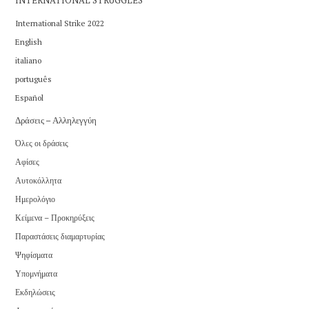
INTERNATIONAL STRUGGLES
International Strike 2022
English
italiano
português
Español
Δράσεις – Αλληλεγγύη
Όλες οι δράσεις
Αφίσες
Αυτοκόλλητα
Ημερολόγιο
Κείμενα – Προκηρύξεις
Παραστάσεις διαμαρτυρίας
Ψηφίσματα
Υπομνήματα
Εκδηλώσεις