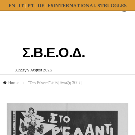
EN
|
IT
|
PT
|
DE
|
ES
INTERNATIONAL STRUGGLES
Σ.Β.Ε.Ο.Δ.
Sunday 9 August 2026
Home
»
“Στο Ρελαντί” #03 [Άνοιξη 2007]