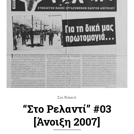
Στο Ρελαντί
“Στο Ρελαντί” #03
[Άνοιξη 2007]