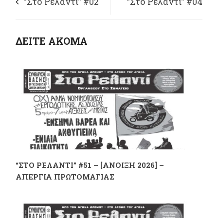
“Στο Ρελαντί” #02
“Στο Ρελαντί” #04
[Άνοιξη 2007]
[Φθινόπωρο 2007]
ΔΕΙΤΕ ΑΚΟΜΑ
“ΣΤΟ ΡΕΛΑΝΤΙ” #51 – [ΑΝΟΙΞΗ 2026] –
ΑΠΕΡΓΙΑ ΠΡΩΤΟΜΑΓΙΑΣ