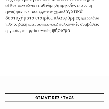
επιθεώρηση εργασίας
επιτροπη
εκδήλωση
επαναπρόσληψη
εργατικά
εργαζομενων efood
εργατικά ατυχήματα
εταιρίες πλατφόρμες
δυστυχήματα
ημερολόγιο
συλλογικές συμβάσεις
ν.Χατζηδάκη
παρέμβαση
πρωτομαγιά
ψήφισμα
εργασίας
υπουργείο εργασίας
ΘΕΜΑΤΙΚΕΣ / TAGS