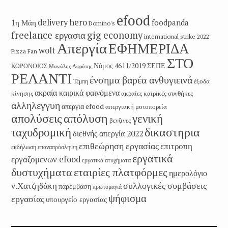
efood
delivery hero
1η Μάη
foodpanda
Domino's
freelance εργασια
gig economy
international strike 2022
Απεργία
ΕΦΗΜΕΡΙΔΑ
wolt
Pizza Fan
ΣΤΟ
Νόμος 4611/2019
ΣΕΠΕ
ΚΟΡΟΝΟΙΟΣ
Μανώλης Αφράτης
ΡΕΛΑΝΤΙ
ένσημα βαρέα ανθυγιεινά
έξοδα
Τέμπη
ακραία καιρικά φαινόμενα
κίνησης
ακραίες καιρικές συνθήκες
αλληλεγγυη
απεργια efood
απεργιακή μοτοπορεία
απολύσεις
απόλυση
γενική
βενζινες
δικαστηρια
ταχυδρομική
διεθνής απεργία 2022
επιθεώρηση εργασίας
επιτροπη
εκδήλωση
επαναπρόσληψη
εργατικά
εργαζομενων efood
εργατικά ατυχήματα
εταιρίες πλατφόρμες
δυστυχήματα
ημερολόγιο
συλλογικές συμβάσεις
ν.Χατζηδάκη
παρέμβαση
πρωτομαγιά
ψήφισμα
εργασίας
υπουργείο εργασίας