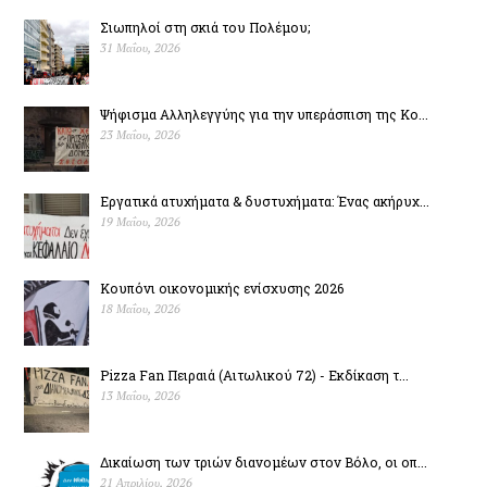
Σιωπηλοί στη σκιά του Πολέµου;
31 Μαΐου, 2026
Ψήφισμα Αλληλεγγύης για την υπεράσπιση της Κο...
23 Μαΐου, 2026
Εργατικά ατυχήματα & δυστυχήµατα: Ένας ακήρυχ...
19 Μαΐου, 2026
Κουπόνι οικονομικής ενίσχυσης 2026
18 Μαΐου, 2026
Pizza Fan Πειραιά (Αιτωλικού 72) - Εκδίκαση τ...
13 Μαΐου, 2026
Δικαίωση των τριών διανομέων στον Βόλο, οι οπ...
21 Απριλίου, 2026