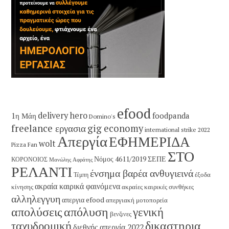
efood
delivery hero
1η Μάη
foodpanda
Domino's
freelance εργασια
gig economy
international strike 2022
Απεργία
ΕΦΗΜΕΡΙΔΑ
wolt
Pizza Fan
ΣΤΟ
Νόμος 4611/2019
ΣΕΠΕ
ΚΟΡΟΝΟΙΟΣ
Μανώλης Αφράτης
ΡΕΛΑΝΤΙ
ένσημα βαρέα ανθυγιεινά
έξοδα
Τέμπη
ακραία καιρικά φαινόμενα
κίνησης
ακραίες καιρικές συνθήκες
αλληλεγγυη
απεργια efood
απεργιακή μοτοπορεία
απολύσεις
απόλυση
γενική
βενζινες
δικαστηρια
ταχυδρομική
διεθνής απεργία 2022