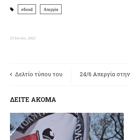
efood
Απεργία
23 Ιουνίου, 2022
Δελτίο τύπου του
24/6 Απεργία στην
Σωματείου
efood –
ΔΕΙΤΕ ΑΚΟΜΑ
Εργαζομένων efood
Συγκέντρωση
Π. Αττικής
Μοτοπορεία 15:00
Π.Άρεως