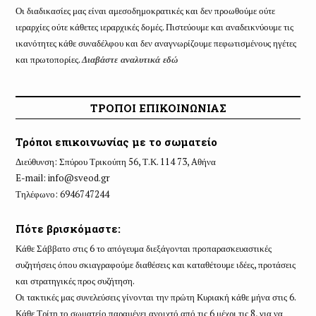
Οι διαδικασίες μας είναι αμεσοδημοκρατικές και δεν προωθούμε ούτε
ιεραρχίες ούτε κάθετες ιεραρχικές δομές. Πιστεύουμε και αναδεικνύουμε τις
ικανότητες κάθε συναδέλφου και δεν αναγνωρίζουμε πεφωτισμένους ηγέτες
και πρωτοπορίες.
Διαβάστε αναλυτικά εδώ
ΤΡΟΠΟΙ ΕΠΙΚΟΙΝΩΝΙΑΣ
Τρόποι επικοινωνίας με το σωματείο
Διεύθυνση: Σπύρου Τρικούπη 56, Τ.Κ. 114 73, Aθήνα
E-mail:
info@sveod.gr
Τηλέφωνο: 6946747244
Πότε βρισκόμαστε:
Κάθε Σάββατο στις 6 το απόγευμα διεξάγονται προπαρασκευαστικές
συζητήσεις όπου σκιαγραφούμε διαθέσεις και καταθέτουμε ιδέες, προτάσεις
και στρατηγικές προς συζήτηση.
Οι τακτικές μας συνελεύσεις γίνονται την πρώτη Κυριακή κάθε μήνα στις 6.
Κάθε Τρίτη το σωματείο παραμένει ανοιχτό από τις 6 μέχρι τις 8, για να