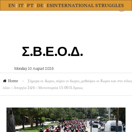
EN
|
IT
|
PT
|
DE
|
ES
INTERNATIONAL STRUGGLES
Σ.Β.Ε.Ο.Δ.
Monday 10 August 2026
Home
»
Σήμερα οι 4ωροι, αύριο οι 6ωροι, μεθαύριο οι 8ωροι και στο τέλος
όλοι – Απεργία 24/6 – Μοτοπορεία 15:00 Π.Άρεως