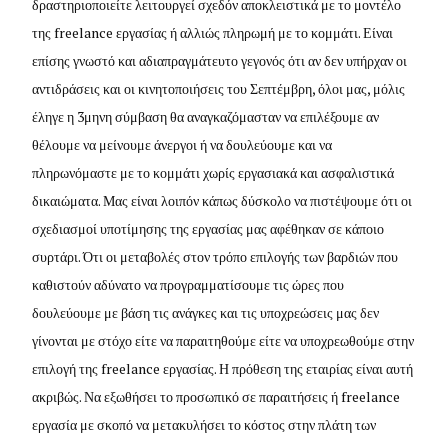
δραστηριοποιείτε λειτουργεί σχεδόν αποκλειστικά με το μοντέλο
της freelance εργασίας ή αλλιώς πληρωμή με το κομμάτι. Είναι
επίσης γνωστό και αδιαπραγμάτευτο γεγονός ότι αν δεν υπήρχαν οι
αντιδράσεις και οι κινητοποιήσεις του Σεπτέμβρη, όλοι μας, μόλις
έληγε η 3μηνη σύμβαση θα αναγκαζόμασταν να επιλέξουμε αν
θέλουμε να μείνουμε άνεργοι ή να δουλεύουμε και να
πληρωνόμαστε με το κομμάτι χωρίς εργασιακά και ασφαλιστικά
δικαιώματα. Μας είναι λοιπόν κάπως δύσκολο να πιστέψουμε ότι οι
σχεδιασμοί υποτίμησης της εργασίας μας αφέθηκαν σε κάποιο
συρτάρι. Ότι οι μεταβολές στον τρόπο επιλογής των βαρδιών που
καθιστούν αδύνατο να προγραμματίσουμε τις ώρες που
δουλεύουμε με βάση τις ανάγκες και τις υποχρεώσεις μας δεν
γίνονται με στόχο είτε να παραιτηθούμε είτε να υποχρεωθούμε στην
επιλογή της freelance εργασίας. Η πρόθεση της εταιρίας είναι αυτή
ακριβώς. Να εξωθήσει το προσωπικό σε παραιτήσεις ή freelance
εργασία με σκοπό να μετακυλήσει το κόστος στην πλάτη των