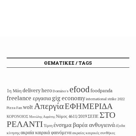
ΘΕΜΑΤΙΚΕΣ / TAGS
efood
delivery hero
1η Μάη
foodpanda
Domino's
freelance εργασια
gig economy
international strike 2022
Απεργία
ΕΦΗΜΕΡΙΔΑ
wolt
Pizza Fan
ΣΤΟ
Νόμος 4611/2019
ΣΕΠΕ
ΚΟΡΟΝΟΙΟΣ
Μανώλης Αφράτης
ΡΕΛΑΝΤΙ
ένσημα βαρέα ανθυγιεινά
έξοδα
Τέμπη
ακραία καιρικά φαινόμενα
κίνησης
ακραίες καιρικές συνθήκες