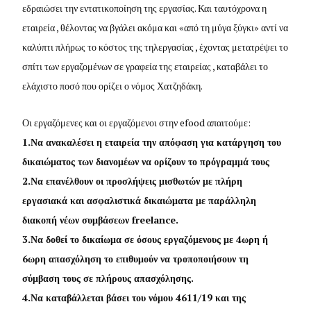
εδραιώσει την εντατικοποίηση της εργασίας. Και ταυτόχρονα η
εταιρεία , θέλοντας να βγάλει ακόμα και «από τη μύγα ξύγκι» αντί να
καλύπτι πλήρως το κόστος της τηλεργασίας , έχοντας μετατρέψει το
σπίτι των εργαζομένων σε γραφεία της εταιρείας , καταβάλει το
ελάχιστο ποσό που ορίζει ο νόμος Χατζηδάκη.
Οι εργαζόμενες και οι εργαζόμενοι στην efood απαιτούμε:
1.Να ανακαλέσει η εταιρεία την απόφαση για κατάργηση του
δικαιώματος των διανομέων να ορίζουν το πρόγραμμά τους
2.Να επανέλθουν οι προσλήψεις μισθωτών με πλήρη
εργασιακά και ασφαλιστικά δικαιώματα με παράλληλη
διακοπή νέων συμβάσεων freelance.
3.Να δοθεί το δικαίωμα σε όσους εργαζόμενους με 4ωρη ή
6ωρη απασχόληση το επιθυμούν να τροποποιήσουν τη
σύμβαση τους σε πλήρους απασχόλησης.
4.Να καταβάλλεται βάσει του νόμου 4611/19 και της