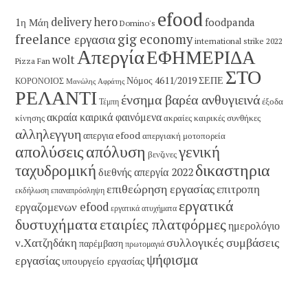
efood
delivery hero
1η Μάη
foodpanda
Domino's
freelance εργασια
gig economy
international strike 2022
Απεργία
ΕΦΗΜΕΡΙΔΑ
wolt
Pizza Fan
ΣΤΟ
Νόμος 4611/2019
ΣΕΠΕ
ΚΟΡΟΝΟΙΟΣ
Μανώλης Αφράτης
ΡΕΛΑΝΤΙ
ένσημα βαρέα ανθυγιεινά
έξοδα
Τέμπη
ακραία καιρικά φαινόμενα
κίνησης
ακραίες καιρικές συνθήκες
αλληλεγγυη
απεργια efood
απεργιακή μοτοπορεία
απολύσεις
απόλυση
γενική
βενζινες
δικαστηρια
ταχυδρομική
διεθνής απεργία 2022
επιθεώρηση εργασίας
επιτροπη
εκδήλωση
επαναπρόσληψη
εργατικά
εργαζομενων efood
εργατικά ατυχήματα
εταιρίες πλατφόρμες
δυστυχήματα
ημερολόγιο
συλλογικές συμβάσεις
ν.Χατζηδάκη
παρέμβαση
πρωτομαγιά
ψήφισμα
εργασίας
υπουργείο εργασίας