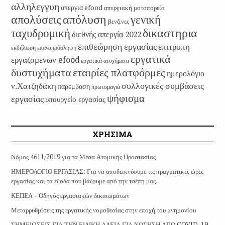
αλληλεγγυη
απεργια efood
απεργιακή μοτοπορεία
απολύσεις
απόλυση
γενική
βενζινες
δικαστηρια
ταχυδρομική
διεθνής απεργία 2022
επιθεώρηση εργασίας
επιτροπη
εκδήλωση
επαναπρόσληψη
εργατικά
εργαζομενων efood
εργατικά ατυχήματα
εταιρίες πλατφόρμες
δυστυχήματα
ημερολόγιο
συλλογικές συμβάσεις
ν.Χατζηδάκη
παρέμβαση
πρωτομαγιά
ψήφισμα
εργασίας
υπουργείο εργασίας
ΧΡΗΣΙΜΑ
Νόμος 4611/2019 για τα Μέσα Ατομικής Προστασίας
ΗΜΕΡΟΛΟΓΙΟ ΕΡΓΑΣΙΑΣ: Για να αποδεικνύουμε τις πραγματικές ώρες
εργασίας και τα έξοδα που βάζουμε από την τσέπη μας.
ΚΕΠΕΑ – Οδηγός εργασιακών δικαιωμάτων
Μεταρρυθμίσεις της εργατικής νομοθεσίας στην εποχή του μνημονίου
ΣΗΜΕΙΩΣΕΙΣ ΓΙΑ ΤΗΝ ΕΙΔΙΚΗ ΑΔΕΙΑ ΓΙΑ ΝΟΣΗΣΗ ΑΠΟ COVID-19