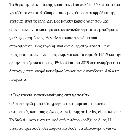
Το θέμα της αποζημίωσης καυσίμων είναι πολύ απλό και αυτό που
χρειάζεται να καταλάβουμε τόσο εμείς όσο και οι αρμόδιοι της
εταιρίας είναι το εξής. Δεν μας κάνουν κάποια χάρη που μας
αποζημιώνουν τα καύσιμα που καταναλώνουμε όταν εργαζόμαστε
για λογαριασμό τους. Δεν είναι κάποιο προνόμιο που
απολαμβάνουμε ως εργαζόμενοι διανομής στην efood. Είναι
υποχρέωση τους. Είναι υποχρεωμένοι από το νόμο 4611/19 και την
ης
ερμηνευτική εγκύκλιο της 1
Ιουλίου του 2019 που αναφέρει ότι η
δαπάνη για την αγορά καυσίμων βαρύνει τους εργοδότες. Απλά τα
πράγματα.
“Κρεσέντο εντατικοποίησης στα γραφεία»
Όλοι οι εργαζόμενοι στα γραφεία της εταιρείας , πιέζονται
ασφυκτικά , από τους χρόνους διαχείρισης σε tasks, chat, κλήσεις .
Τα διαλείμματα είναι τα μισά από αυτά που ορίζει ο νόμος. Η
εταιρεία έχει συστήσει ασφυκτικό σύστημα αξιολόγησης για να