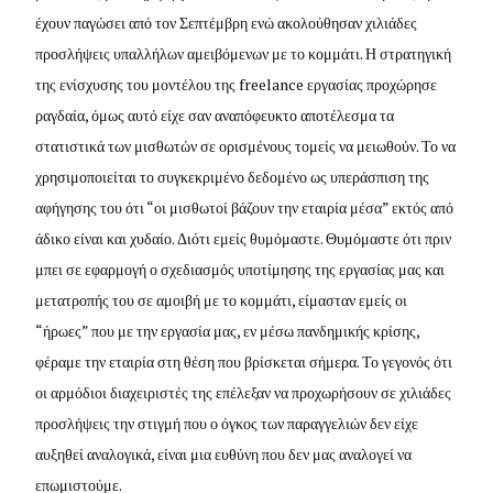
έχουν παγώσει από τον Σεπτέμβρη ενώ ακολούθησαν χιλιάδες
προσλήψεις υπαλλήλων αμειβόμενων με το κομμάτι. Η στρατηγική
της ενίσχυσης του μοντέλου της freelance εργασίας προχώρησε
ραγδαία, όμως αυτό είχε σαν αναπόφευκτο αποτέλεσμα τα
στατιστικά των μισθωτών σε ορισμένους τομείς να μειωθούν. Το να
χρησιμοποιείται το συγκεκριμένο δεδομένο ως υπεράσπιση της
αφήγησης του ότι “οι μισθωτοί βάζουν την εταιρία μέσα” εκτός από
άδικο είναι και χυδαίο. Διότι εμείς θυμόμαστε. Θυμόμαστε ότι πριν
μπει σε εφαρμογή ο σχεδιασμός υποτίμησης της εργασίας μας και
μετατροπής του σε αμοιβή με το κομμάτι, είμασταν εμείς οι
“ήρωες” που με την εργασία μας, εν μέσω πανδημικής κρίσης,
φέραμε την εταιρία στη θέση που βρίσκεται σήμερα. Το γεγονός ότι
οι αρμόδιοι διαχειριστές της επέλεξαν να προχωρήσουν σε χιλιάδες
προσλήψεις την στιγμή που ο όγκος των παραγγελιών δεν είχε
αυξηθεί αναλογικά, είναι μια ευθύνη που δεν μας αναλογεί να
επωμιστούμε.