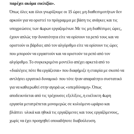
παρέχει ακόμα ευελιξία».
Όπως όλες και όλοι γνωρίζουμε οι 15 ώρες μη διαθεσιμοτήτων δεν
αρκούν για να οριστεί το πρόγραμμα με βάση τις ανάγκες και τις
υποχρεώσεις των 4ωρων εργαζομένων. Με τις μη διαθέσιμες ώρες,
έχουν απλώς την δυνατότητα είτε να ορίσουν τα ρεπό τους και να
οριστούν οι βάρδιες από τον αλγόριθμο είτε να ορίσουν τις ώρες
που μπορούν να εργαστούν και να οριστούν τα ρεπό από τον
αλγόριθμο. Το συγκεκριμένο μοντέλο απέχει αρκετά από το
«διαλέγεις πότε θα εργάζεσαι» που διαφήμιζε η εταιρία με σκοπό να
αντλήσει εργατικό δυναμικό που τότε ήταν απαραίτητο συστατικό
για να καθιερωθεί στην αγορά ως «υπερδύναμη». Όπως
αποδεικνύεται από τις τρέχουσες εξελίξεις, η ευέλικτη 4ωρη
εργασία μετατρέπεται μονομερώς σε κυλιόμενο ωράριο και
βλάπτει υλικά και ηθικά τις εργαζόμενες και τους εργαζόμενους,
χωρίς να έχει προηγηθεί οποιαδήποτε διαβούλευση.