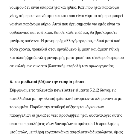
νόμιμου δεν είναι απαραίτητα και ηθικό. Κάτι που ήταν παράνομο
χθες, σήμερα είναι νόμιμο και κάτι που είναι νόμιμο σήμερα μπορεί
να είναι παράνομο αύριο. Αυτό που έχει σημασία για εμάς είναι το
ορθολογικό και το δίκαιο. Και σε κάθε τι άδικο, θα βρισκόμαστε
μονίμως απέναντι. Η μονομερής αλλαγή ωραρίου, ειδικά μετά από
τόσα χρόνια, προκαλεί στον εργαζόμενο έμμεση και άμεση ηθική
και υλική ζημιά ενώ η μονομερής μετατροπή του σταθερού ωραρίου
σε κυλιόμενο συνιστά βλαπτική μεταβολή των όρων εργασίας.
6. «οι μισθωτοί βάζουν την εταιρία μέσα».
Σύμφωνα με το τελευταίο newsletter είμαστε 5.212 διανομείς
πανελλαδικά με την πλειοψηφία των διανομέων να πληρώνονται με
το κομμάτι. Παρόλη την σταθερή αύξηση του όγκου των
παραγγελιών οι χιλιάδες νέες προσλήψεις ήταν δυσανάλογες αυτής
οπότε οι προσλήψεις νέων διανομέων σταμάτησε. Οι προσλήψεις
μισθωτών, με πλήρη εργασιακά και ασφαλιστικά δικαιώματα, όμως