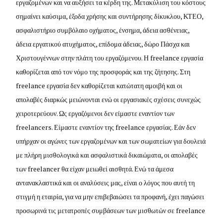
εργαζομένων και να αυξήσει τα κέρδη της. Μετακύλιση του κόστους
σημαίνει καύσιμα, έξοδα χρήσης και συντήρησης δίκυκλου, ΚΤΕΟ,
ασφαλιστήριο συμβόλαιο οχήματος, ένσημα, άδεια ασθένειας,
άδεια εργατικού ατυχήματος, επίδομα άδειας, δώρο Πάσχα και
Χριστουγέννων στην πλάτη του εργαζόμενου. Η freelance εργασία
καθορίζεται από τον νόμο της προσφοράς και της ζήτησης. Στη
freelance εργασία δεν καθορίζεται κατώτατη αμοιβή και οι
απολαβές διαρκώς μειώνονται ενώ οι εργασιακές σχέσεις συνεχώς
χειροτερεύουν. Ως εργαζόμενοι δεν είμαστε εναντίον των
freelancers. Είμαστε εναντίον της freelance εργασίας. Εάν δεν
υπήρχαν οι αγώνες των εργαζομένων και των σωματείων για δουλειά
με πλήρη μισθολογικά και ασφαλιστικά δικαιώματα, οι απολαβές
των freelancer θα είχαν μειωθεί αισθητά. Ενώ τα άμεσα
αντανακλαστικά και οι αναλύσεις μας, είναι ο λόγος που αυτή τη
στιγμή η εταιρία, για να μην επιβεβαιώσει τα προφανή, έχει παγώσει
προσωρινά τις μετατροπές συμβάσεων των μισθωτών σε freelance