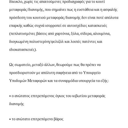
δίκυκλο, χωρίς τις απαιτούμενες προδιαγραφές για το κουτί
μεταφοράς/διανομής, που σημαίνει πως η ευστάθεια και η ασφαλής
πρόσδεση του κουτιού μεταφοράς/διανομής δεν είναι ποτέ απόλυτα
επαρκής καθώς συχνά ισορροπεί σε αυτοσχέδιες κατασκευές
(πεπλατυσμένες βάσεις από χαρτόνια, ξύλα, σίδερα, αλουμίνια,
διογκωμένη πολυστερίνη/φελιζόλ και λοιπές πατέντες και
ιδιοκατασκευές).
Ως σωματείο, μεταξύ άλλων, θεωρούμε πως θα πρέπει να
προσδιοριστούν με απόλυτη σαφήνεια από το Υπουργείο
Υποδομών Μεταφορών και τα συναρμόδια υπουργεία τα εξής:
• ο ανώτατος επιτρεπόμενος όγκος του κιβωτίου μεταφοράς
διανομής
• το ανώτατο επιτρεπόμενο βάρος