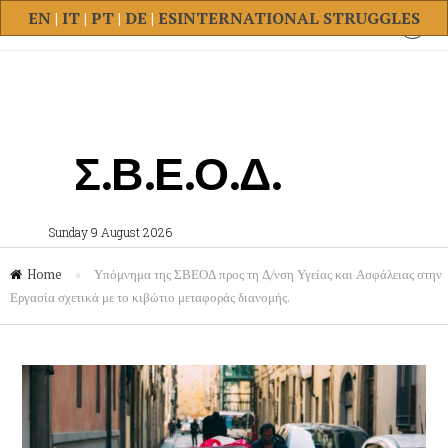
EN
|
IT
|
PT
|
DE
|
ES
INTERNATIONAL STRUGGLES
Σ.Β.Ε.Ο.Δ.
Sunday 9 August 2026
Home
»
Υπόμνημα της ΣΒΕΟΔ προς τη Δ/νση Υγείας και Ασφάλειας στην
Εργασία σχετικά με το κιβώτιο μεταφοράς διανομής.