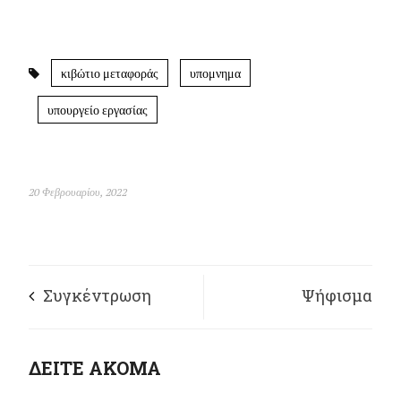
κιβώτιο μεταφοράς
υπομνημα
υπουργείο εργασίας
20 Φεβρουαρίου, 2022
Συγκέντρωση
Ψήφισμα
αλληλεγγύης στο
Αλληλεγγύης στον
ΔΕΙΤΕ ΑΚΟΜΑ
Μονομελές
συνάδελφο διανομέα