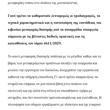
μεταφοράς) επάνω στο πλαίσιο της μοτοσυκλέτας.
Γιατί πρέπει να καθοριστούν λεπτομερώς οι προδιαγραφές, τα
τεχνικά χαρακτηριστικά και η πιστοποίηση της ευστάθειας του
κιβωτίου μεταφοράς/διανομής από τα συναρμόδια υπουργεία
σύμφωνα με τις βέλτιστες διεθνείς πρακτικές και τις
κατευθύνσεις του νόμου 4611/2029.
Το κουτί μεταφοράς/διανομής ανάλογα με το μέγεθος καθώς και το
βάρος των μεταφερόμενων προϊόντων αλλάζει την ισορροπία και
μειώνει την εργονομία του δικύκλου, δυσχεραίνει την εργασία και
καθιστά την οδήγηση επικίνδυνη. Γι’ αυτό πρέπει απαραιτήτως να
στηρίζεται επαρκώς σε μια πλατιά βάση (στο πλαίσιο του
σκελετού) και όχι απλά στη σέλα ή σε οποιαδήποτε σχάρα με
αντηρίδες που δεν συνιστούν πρότυπα ασφάλειας και ευστάθειας. Η
πλειοψηφία των οδηγών εργαζόμαστε με ιδιόκτητο και όχι εταιρικό