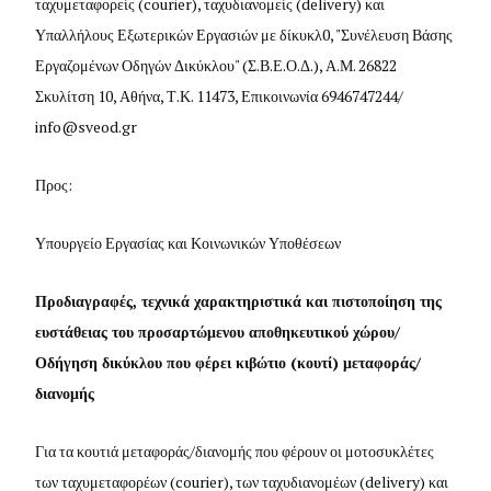
ταχυμεταφορείς (courier), ταχυδιανομείς (delivery) και
Υπαλλήλους Εξωτερικών Εργασιών με δίκυκλ0, "Συνέλευση Βάσης
Εργαζομένων Οδηγών Δικύκλου" (Σ.Β.Ε.Ο.Δ.), Α.Μ. 26822
Σκυλίτση 10, Αθήνα, Τ.Κ. 11473, Επικοινωνία 6946747244/
info@sveod.gr
Προς:
Υπουργείο Εργασίας και Κοινωνικών Υποθέσεων
Προδιαγραφές, τεχνικά χαρακτηριστικά και πιστοποίηση της
ευστάθειας του προσαρτώμενου αποθηκευτικού χώρου/
Οδήγηση δικύκλου που φέρει κιβώτιο (κουτί) μεταφοράς/
διανομής
Για τα κουτιά μεταφοράς/διανομής που φέρουν οι μοτοσυκλέτες
των ταχυμεταφορέων (
courier
), των ταχυδιανομέων (
delivery
) και