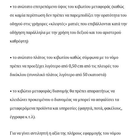
• το ανώτατο επιτρεπόμενο ύψος του κιβωτίου μεταφοράς (καθώς
σε καμία περίπτωση δεν πρέπει να παρεμποδίζει την ορατότητα του
οδηγού στις γρήγορες «κλεφτές» ματιές που επιβάλλονται κατά την
οδήγηση παράλληλα με την χρήση του δεξιού και του αριστερού
καθρέφτη)
• το ανώτατο πλάτος του κιβωτίου καθώς σύμφωνα με το νόμο
πρέπει να προεξέχει λιγότερο από 0,50
cm
από τις πλευρές του
δικύκλου (συνολικό πλάτος λιγότερο από 50 εκατοστά)
• το κιβώτιο μεταφοράς/διανομής θα πρέπει απαραιτήτως να
κλειδώνει προκειμένου ο διανομέας να μπορεί να ασφαλίσει τα
μεταφερόμενα προϊόντα και υπηρεσίες (φαγητά, ποτά, φακέλους,
έγγραφα κ.τ.λ).
Για να γίνει αντιληπτή η αξία της πλήρους εφαρμογής του νόμου