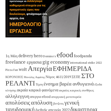
efood
delivery hero
1η Μάη
foodpanda
Domino's
freelance εργασια
gig economy
international strike 2022
Απεργία
ΕΦΗΜΕΡΙΔΑ
wolt
Pizza Fan
ΣΤΟ
Νόμος 4611/2019
ΣΕΠΕ
ΚΟΡΟΝΟΙΟΣ
Μανώλης Αφράτης
ΡΕΛΑΝΤΙ
ένσημα βαρέα ανθυγιεινά
έξοδα
Τέμπη
ακραία καιρικά φαινόμενα
κίνησης
ακραίες καιρικές συνθήκες
αλληλεγγυη
απεργια efood
απεργιακή μοτοπορεία
απολύσεις
απόλυση
γενική
βενζινες
δικαστηρια
ταχυδρομική
διεθνής απεργία 2022