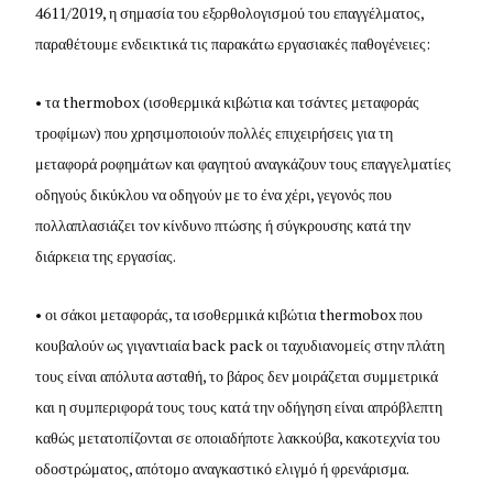
4611/2019, η σημασία του εξορθολογισμού του επαγγέλματος,
παραθέτουμε ενδεικτικά τις παρακάτω εργασιακές παθογένειες:
• τα
thermobox
(ισοθερμικά κιβώτια και τσάντες μεταφοράς
τροφίμων) που χρησιμοποιούν πολλές επιχειρήσεις για τη
μεταφορά ροφημάτων και φαγητού αναγκάζουν τους επαγγελματίες
οδηγούς δικύκλου να οδηγούν με το ένα χέρι, γεγονός που
πολλαπλασιάζει τον κίνδυνο πτώσης ή σύγκρουσης κατά την
διάρκεια της εργασίας.
• οι σάκοι μεταφοράς, τα ισοθερμικά κιβώτια
thermobox
που
κουβαλούν ως γιγαντιαία
back
pack
οι ταχυδιανομείς στην πλάτη
τους είναι απόλυτα ασταθή, το βάρος δεν μοιράζεται συμμετρικά
και η συμπεριφορά τους τους κατά την οδήγηση είναι απρόβλεπτη
καθώς μετατοπίζονται σε οποιαδήποτε λακκούβα, κακοτεχνία του
οδοστρώματος, απότομο αναγκαστικό ελιγμό ή φρενάρισμα.