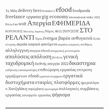
efood
delivery hero
1η Μάη
foodpanda
Domino's
freelance εργασια
gig economy
international strike 2022
Απεργία
ΕΦΗΜΕΡΙΔΑ
wolt
Pizza Fan
ΣΤΟ
Νόμος 4611/2019
ΣΕΠΕ
ΚΟΡΟΝΟΙΟΣ
Μανώλης Αφράτης
ΡΕΛΑΝΤΙ
ένσημα βαρέα ανθυγιεινά
έξοδα
Τέμπη
ακραία καιρικά φαινόμενα
κίνησης
ακραίες καιρικές συνθήκες
αλληλεγγυη
απεργια efood
απεργιακή μοτοπορεία
απολύσεις
απόλυση
γενική
βενζινες
δικαστηρια
ταχυδρομική
διεθνής απεργία 2022
επιθεώρηση εργασίας
επιτροπη
εκδήλωση
επαναπρόσληψη
εργατικά
εργαζομενων efood
εργατικά ατυχήματα
εταιρίες πλατφόρμες
δυστυχήματα
ημερολόγιο
συλλογικές συμβάσεις
ν.Χατζηδάκη
παρέμβαση
πρωτομαγιά
ψήφισμα
εργασίας
υπουργείο εργασίας