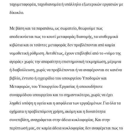
ταχυμεταφορέα, ταχυδιανομέα ή υπάλληλο εξωτερικών εργασιών με
δίκυκλο.
Με βάση και τα παραπάνω, ως σωματείο, θεωρούμε πως
αποδεικνύεται πως το κουτί μεταφοράς/διανομής, τα ισοθερμικά
κιβώτια και οι τσάντες μεταφοράς δεν προβλέπονται από καμία
νομοθετική ρύθμιση. Αντιθέτως, έχουν επιβληθεί από το «νόμο της
αγοράς» χωρίς την απαραίτητη επιστημονική τεκμηρίωση, μέριμνα
ή διαβούλευση, χωρίς να προβλέπονται ή να αναφέρονται σε κανένα
βιβλίο, έντυπο ή εγχειρίδιο του υπουργείου Υποδομών και
Μεταφορών, του Υπουργείου Εργασίας ή οποιουδήποτε
συναρμόδιου υπουργείου και το σημαντικότερο, χωρίς να έχει
ληφθεί υπόψη η υγεία και η ασφάλεια των εργαζομένων. Για όλα τα
οχήματα η προβλεπόμενη χρήση, ακόμη και η δυνατότητα
συνεπιβάτη, αναγράφεται στην άδεια κυκλοφορίας. Και στην
περίπτωσή μας, σε καμία άδεια κυκλοφορίας δεν αναφέρεται πως το