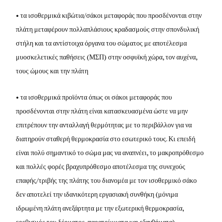
• τα ισοθερμικά κιβώτια/σάκοι μεταφοράς που προσδένονται στην
πλάτη μεταφέρουν πολλαπλάσιους κραδασμούς στην σπονδυλική
στήλη και τα αντίστοιχα όργανα του σώματος με αποτέλεσμα
μυοσκελετικές παθήσεις (ΜΣΠ) στην οσφυϊκή χώρα, τον αυχένα,
τους ώμους και την πλάτη
• τα ισοθερμικά προϊόντα όπως οι σάκοι μεταφοράς που
προσδένονται στην πλάτη είναι κατασκευασμένα ώστε να μην
επιτρέπουν την ανταλλαγή θερμότητας με το περιβάλλον για να
διατηρούν σταθερή θερμοκρασία στο εσωτερικό τους. Κι επειδή
είναι πολύ σημαντικό το σώμα μας να αναπνέει, το μακροπρόθεσμο
και πολλές φορές βραχυπρόθεσμο αποτέλεσμα της συνεχούς
επαφής/τριβής της πλάτης του διανομέα με τον ισοθερμικό σάκο
δεν αποτελεί την ιδανικότερη εργασιακή συνθήκη (μόνιμα
ιδρωμένη πλάτη ανεξάρτητα με την εξωτερική θερμοκρασία,
ερεθισμός του δέρματος, παρατρίμματα και εξανθήματα)