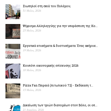
Σιωπηλοί στη σκιά του Πολέµου;
31 Μαΐου, 2026
Ψήφισμα Αλληλεγγύης για την υπεράσπιση της Κο...
23 Μαΐου, 2026
Εργατικά ατυχήματα & δυστυχήµατα: Ένας ακήρυχ...
19 Μαΐου, 2026
Κουπόνι οικονομικής ενίσχυσης 2026
18 Μαΐου, 2026
Pizza Fan Πειραιά (Αιτωλικού 72) - Εκδίκαση τ...
13 Μαΐου, 2026
Δικαίωση των τριών διανομέων στον Βόλο, οι οπ...
21 Απριλίου, 2026