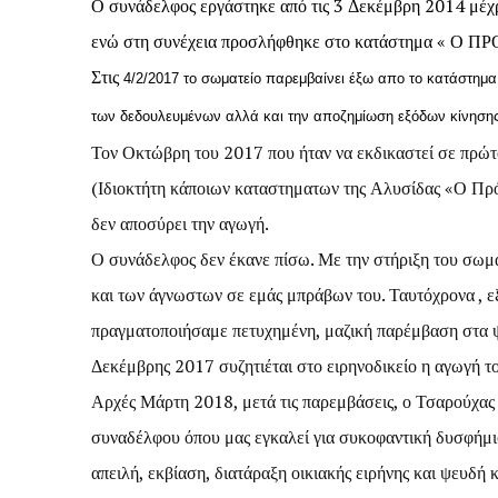
Ο συνάδελφος εργάστηκε από τις 3 Δεκέμβρη 2014 μέχρ
ενώ στη συνέχεια προσλήφθηκε στο κατάστημα « Ο Π
Στις
4/2/2017 το σωματείο παρεμβαίνει έξω απο το κατάστημα
των δεδουλευμένων αλλά και την αποζημίωση εξόδων κίνησης
Τον Οκτώβρη του 2017 που ήταν να εκδικαστεί σε πρώτ
(Ιδιοκτήτη κάποιων καταστηματων της Αλυσίδας «Ο Πρό
δεν αποσύρει την αγωγή.
Ο συνάδελφος δεν έκανε πίσω. Με την στήριξη του σωμ
και των άγνωστων σε εμάς μπράβων του. Ταυτόχρονα , ε
πραγματοποιήσαμε πετυχημένη, μαζική παρέμβαση στ
Δεκέμβρης 2017 συζητιέται στο ειρηνοδικείο η αγωγή τ
Αρχές Μάρτη 2018, μετά τις παρεμβάσεις, ο Τσαρούχας
συναδέλφου όπου μας εγκαλεί για συκοφαντική δυσφήμι
απειλή, εκβίαση, διατάραξη οικιακής ειρήνης και ψευδή