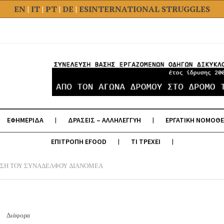
EN
|
IT
|
PT
|
DE
|
ES
INTERNATIONAL STRUGGLES
ΕΦΗΜΕΡΙΔΑ
ΔΡΑΣΕΙΣ – ΑΛΛΗΛΕΓΓΥΗ
ΕΡΓΑΤΙΚΗ ΝΟΜΟΘΕ
ΕΠΙΤΡΟΠΗ EFOOD
ΤΙ ΤΡΕΧΕΙ
ΙΩΣΗ ΤΟΥ ΣΥΝΑΔΕΛΦΟΥ ΔΙΑΝΟΜΕΑ
Διάφορα