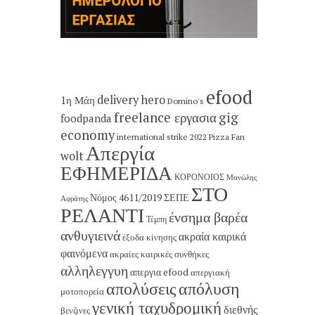
efood
delivery hero
1η Μάη
Domino's
freelance εργασια
gig
foodpanda
economy
international strike 2022
Pizza Fan
Απεργία
wolt
ΕΦΗΜΕΡΙΔΑ
ΚΟΡΟΝΟΙΟΣ
Μανώλης
ΣΤΟ
Νόμος 4611/2019
ΣΕΠΕ
Αφράτης
ΡΕΛΑΝΤΙ
ένσημα βαρέα
Τέμπη
ανθυγιεινά
ακραία καιρικά
έξοδα κίνησης
φαινόμενα
ακραίες καιρικές συνθήκες
αλληλεγγυη
απεργια efood
απεργιακή
απολύσεις
απόλυση
μοτοπορεία
γενική ταχυδρομική
διεθνής
βενζινες