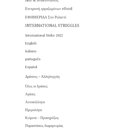
Nέα & ανακοινώσεις
Επιτροπή εργαζομένων efood
ΕΦΗΜΕΡΙΔΑ Στο Ρελαντί
INTERNATIONAL STRUGGLES
International Strike 2022
English
italiano
português
Español
Δράσεις – Αλληλεγγύη
Όλες οι δράσεις
Αφίσες
Αυτοκόλλητα
Ημερολόγιο
Κείμενα – Προκηρύξεις
Παραστάσεις διαμαρτυρίας