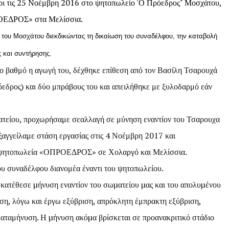
ι τις
25 N
οέμβρη
2016 στο ψητοπωλείο 'Ο Πρόεδρος" Μοσχάτου,
ΡΟΕΔΡΟΣ» στα Μελίσσια.
 του Μοσχάτου διεκδικώντας τη δικαίωση του συναδέλφου, την καταβολή
 και συντήρησης.
ο βαθμό η αγωγή του, δέχθηκε επίθεση από τον Βασίλη Τσαρουχά
εδρος) και δύο μπράβους του και απειλήθηκε με ξυλοδαρμό εάν
ατείου, προχωρήσαμε σεαλλαγή σε μύνηση εναντίον του Τσαρουχα
ξαγγείλαμε στάση εργασίας στις 4 Νοέμβρη 2017 και
α ψητοπωλεία «ΟΠΡΟΕΔΡΟΣ» σε Χολαργό και Μελίσσια.
ου συναδέλφου διανομέα έναντι του ψητοπωλείου.
 κατέθεσε µήνυση εναντίον του σωµατείου µας και του απολυµένου
ση, λόγω και έργω εξύβριση, απρόκλητη έμπρακτη εξύβριση,
 καταμήνυση. Η µήνυση ακόµα βρίσκεται σε προανακριτικό στάδιο