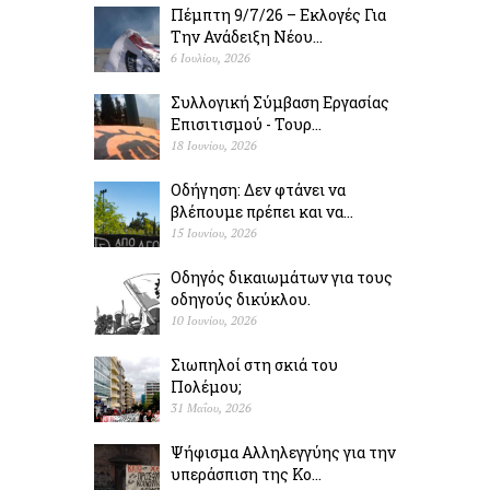
Πέμπτη 9/7/26 – Εκλογές Για
Την Ανάδειξη Νέου...
6 Ιουλίου, 2026
Συλλογική Σύμβαση Εργασίας
Επισιτισμού - Τουρ...
18 Ιουνίου, 2026
Οδήγηση: Δεν φτάνει να
βλέπουμε πρέπει και να...
15 Ιουνίου, 2026
Οδηγός δικαιωμάτων για τους
οδηγούς δικύκλου.
10 Ιουνίου, 2026
Σιωπηλοί στη σκιά του
Πολέµου;
31 Μαΐου, 2026
Ψήφισμα Αλληλεγγύης για την
υπεράσπιση της Κο...