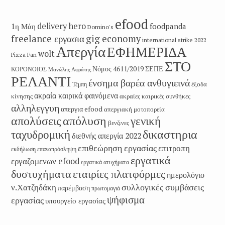
efood
delivery hero
1η Μάη
foodpanda
Domino's
freelance εργασια
gig economy
international strike 2022
Απεργία
ΕΦΗΜΕΡΙΔΑ
wolt
Pizza Fan
ΣΤΟ
Νόμος 4611/2019
ΣΕΠΕ
ΚΟΡΟΝΟΙΟΣ
Μανώλης Αφράτης
ΡΕΛΑΝΤΙ
ένσημα βαρέα ανθυγιεινά
έξοδα
Τέμπη
ακραία καιρικά φαινόμενα
κίνησης
ακραίες καιρικές συνθήκες
αλληλεγγυη
απεργια efood
απεργιακή μοτοπορεία
απολύσεις
απόλυση
γενική
βενζινες
δικαστηρια
ταχυδρομική
διεθνής απεργία 2022
επιθεώρηση εργασίας
επιτροπη
εκδήλωση
επαναπρόσληψη
εργατικά
εργαζομενων efood
εργατικά ατυχήματα
εταιρίες πλατφόρμες
δυστυχήματα
ημερολόγιο
συλλογικές συμβάσεις
ν.Χατζηδάκη
παρέμβαση
πρωτομαγιά
ψήφισμα
εργασίας
υπουργείο εργασίας