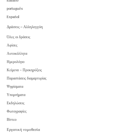
italiano
português
Español
Δράσεις – Αλληλεγγύη
Όλες οι δράσεις
Αφίσες
Αυτοκόλλητα
Ημερολόγιο
Κείμενα – Προκηρύξεις
Παραστάσεις διαμαρτυρίας
Ψηφίσματα
Υπομνήματα
Εκδηλώσεις
Φωτογραφίες
Βίντεο
Εργατική νομοθεσία