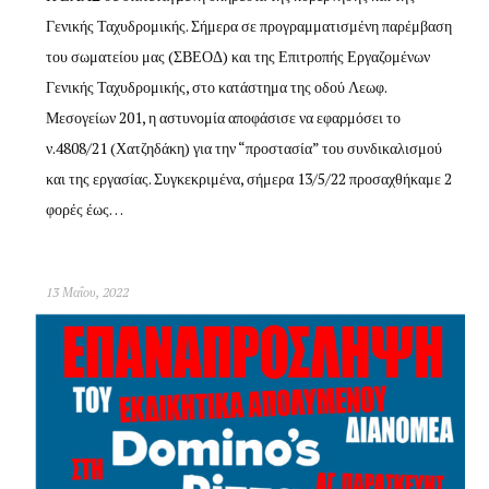
Γενικής Ταχυδρομικής. Σήμερα σε προγραμματισμένη παρέμβαση
του σωματείου μας (ΣΒΕΟΔ) και της Επιτροπής Εργαζομένων
Γενικής Ταχυδρομικής, στο κατάστημα της οδού Λεωφ.
Μεσογείων 201, η αστυνομία αποφάσισε να εφαρμόσει το
ν.4808/21 (Χατζηδάκη) για την “προστασία” του συνδικαλισμού
και της εργασίας. Συγκεκριμένα, σήμερα 13/5/22 προσαχθήκαμε 2
φορές έως…
13 Μαΐου, 2022