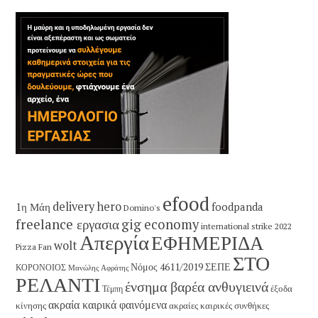
efood
delivery hero
1η Μάη
foodpanda
Domino's
freelance εργασια
gig economy
international strike 2022
Απεργία
ΕΦΗΜΕΡΙΔΑ
wolt
Pizza Fan
ΣΤΟ
Νόμος 4611/2019
ΣΕΠΕ
ΚΟΡΟΝΟΙΟΣ
Μανώλης Αφράτης
ΡΕΛΑΝΤΙ
ένσημα βαρέα ανθυγιεινά
έξοδα
Τέμπη
ακραία καιρικά φαινόμενα
κίνησης
ακραίες καιρικές συνθήκες