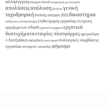
αλληλεγγυη
απεργια efood
απεργιακή μοτοπορεία
απολύσεις
απόλυση
γενική
βενζινες
δικαστηρια
ταχυδρομική
διεθνής απεργία 2022
επιθεώρηση εργασίας
επιτροπη
εκδήλωση
επαναπρόσληψη
εργατικά
εργαζομενων efood
εργατικά ατυχήματα
εταιρίες πλατφόρμες
δυστυχήματα
ημερολόγιο
συλλογικές συμβάσεις
ν.Χατζηδάκη
παρέμβαση
πρωτομαγιά
ψήφισμα
εργασίας
υπουργείο εργασίας