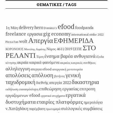
ΘΕΜΑΤΙΚΕΣ / TAGS
efood
delivery hero
1η Μάη
foodpanda
Domino's
freelance εργασια
gig economy
international strike 2022
Απεργία
ΕΦΗΜΕΡΙΔΑ
wolt
Pizza Fan
ΣΤΟ
Νόμος 4611/2019
ΣΕΠΕ
ΚΟΡΟΝΟΙΟΣ
Μανώλης Αφράτης
ΡΕΛΑΝΤΙ
ένσημα βαρέα ανθυγιεινά
έξοδα
Τέμπη
ακραία καιρικά φαινόμενα
κίνησης
ακραίες καιρικές συνθήκες
αλληλεγγυη
απεργια efood
απεργιακή μοτοπορεία
απολύσεις
απόλυση
γενική
βενζινες
δικαστηρια
ταχυδρομική
διεθνής απεργία 2022
επιθεώρηση εργασίας
επιτροπη
εκδήλωση
επαναπρόσληψη
εργατικά
εργαζομενων efood
εργατικά ατυχήματα
εταιρίες πλατφόρμες
δυστυχήματα
ημερολόγιο
συλλογικές συμβάσεις
ν.Χατζηδάκη
παρέμβαση
πρωτομαγιά