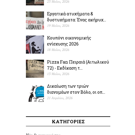
23 Μαΐου, 2026
Εργατικά ατυχήματα &
δυστυχήµατα: Ένας ακήρυχ...
19 Μαΐου, 2026
Κουπόνι οικονομικής
ενίσχυσης 2026
18 Μαΐου, 2026
Pizza Fan Πειραιά (Αιτωλικού
72) - Εκδίκαση τ...
13 Μαΐου, 2026
Δικαίωση των τριών
διανομέων στον Βόλο, οι οπ...
21 Απριλίου, 2026
ΚΑΤΗΓΟΡΙΕΣ