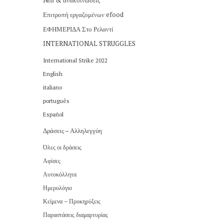
Nέα & ανακοινώσεις
Επιτροπή εργαζομένων efood
ΕΦΗΜΕΡΙΔΑ Στο Ρελαντί
INTERNATIONAL STRUGGLES
International Strike 2022
English
italiano
português
Español
Δράσεις – Αλληλεγγύη
Όλες οι δράσεις
Αφίσες
Αυτοκόλλητα
Ημερολόγιο
Κείμενα – Προκηρύξεις
Παραστάσεις διαμαρτυρίας