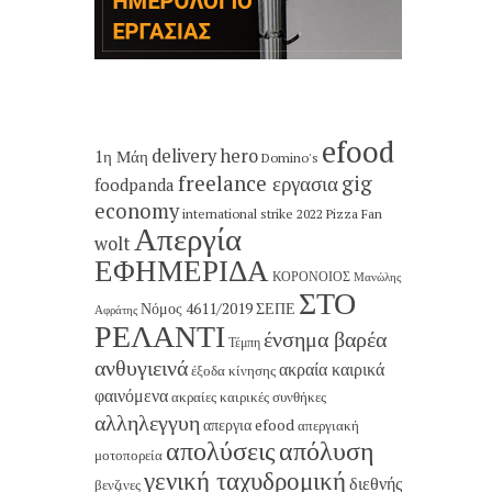
efood
delivery hero
1η Μάη
Domino's
freelance εργασια
gig
foodpanda
economy
international strike 2022
Pizza Fan
Απεργία
wolt
ΕΦΗΜΕΡΙΔΑ
ΚΟΡΟΝΟΙΟΣ
Μανώλης
ΣΤΟ
Νόμος 4611/2019
ΣΕΠΕ
Αφράτης
ΡΕΛΑΝΤΙ
ένσημα βαρέα
Τέμπη
ανθυγιεινά
ακραία καιρικά
έξοδα κίνησης
φαινόμενα
ακραίες καιρικές συνθήκες
αλληλεγγυη
απεργια efood
απεργιακή
απολύσεις
απόλυση
μοτοπορεία
γενική ταχυδρομική
διεθνής
βενζινες