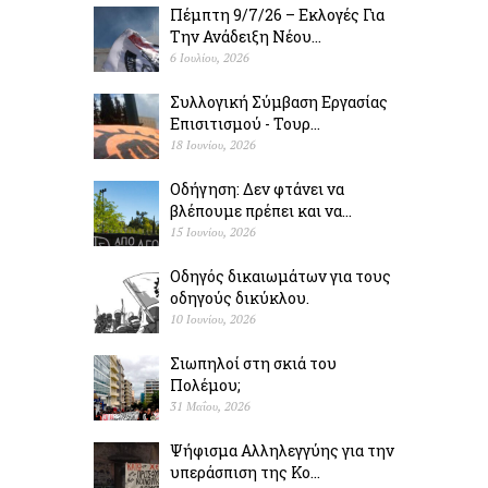
Πέμπτη 9/7/26 – Εκλογές Για
Την Ανάδειξη Νέου...
6 Ιουλίου, 2026
Συλλογική Σύμβαση Εργασίας
Επισιτισμού - Τουρ...
18 Ιουνίου, 2026
Οδήγηση: Δεν φτάνει να
βλέπουμε πρέπει και να...
15 Ιουνίου, 2026
Οδηγός δικαιωμάτων για τους
οδηγούς δικύκλου.
10 Ιουνίου, 2026
Σιωπηλοί στη σκιά του
Πολέµου;
31 Μαΐου, 2026
Ψήφισμα Αλληλεγγύης για την
υπεράσπιση της Κο...