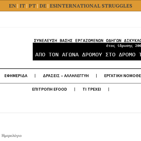
EN
|
IT
|
PT
|
DE
|
ES
INTERNATIONAL STRUGGLES
ΕΦΗΜΕΡΙΔΑ
ΔΡΑΣΕΙΣ – ΑΛΛΗΛΕΓΓΥΗ
ΕΡΓΑΤΙΚΗ ΝΟΜΟΘΕ
ΕΠΙΤΡΟΠΗ EFOOD
ΤΙ ΤΡΕΧΕΙ
Ημερολόγιο