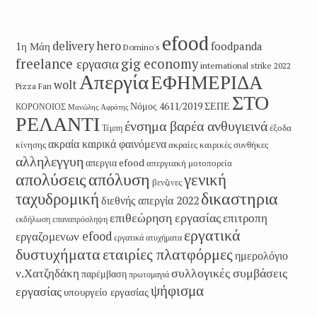
efood
delivery hero
1η Μάη
foodpanda
Domino's
freelance εργασια
gig economy
international strike 2022
Απεργία
ΕΦΗΜΕΡΙΔΑ
wolt
Pizza Fan
ΣΤΟ
Νόμος 4611/2019
ΣΕΠΕ
ΚΟΡΟΝΟΙΟΣ
Μανώλης Αφράτης
ΡΕΛΑΝΤΙ
ένσημα βαρέα ανθυγιεινά
έξοδα
Τέμπη
ακραία καιρικά φαινόμενα
κίνησης
ακραίες καιρικές συνθήκες
αλληλεγγυη
απεργια efood
απεργιακή μοτοπορεία
απολύσεις
απόλυση
γενική
βενζινες
δικαστηρια
ταχυδρομική
διεθνής απεργία 2022
επιθεώρηση εργασίας
επιτροπη
εκδήλωση
επαναπρόσληψη
εργατικά
εργαζομενων efood
εργατικά ατυχήματα
εταιρίες πλατφόρμες
δυστυχήματα
ημερολόγιο
συλλογικές συμβάσεις
ν.Χατζηδάκη
παρέμβαση
πρωτομαγιά
ψήφισμα
εργασίας
υπουργείο εργασίας