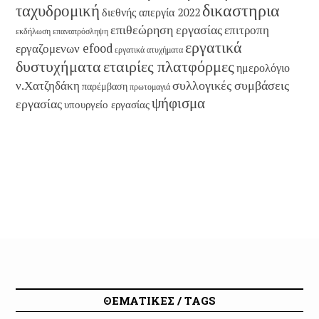
δικαστηρια
ταχυδρομική
διεθνής απεργία 2022
επιθεώρηση εργασίας
επιτροπη
εκδήλωση
επαναπρόσληψη
εργατικά
εργαζομενων efood
εργατικά ατυχήματα
εταιρίες πλατφόρμες
δυστυχήματα
ημερολόγιο
συλλογικές συμβάσεις
ν.Χατζηδάκη
παρέμβαση
πρωτομαγιά
ψήφισμα
εργασίας
υπουργείο εργασίας
ΘΕΜΑΤΙΚΕΣ / TAGS