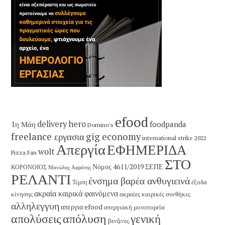
efood
delivery hero
1η Μάη
foodpanda
Domino's
freelance εργασια
gig economy
international strike 2022
Απεργία
ΕΦΗΜΕΡΙΔΑ
wolt
Pizza Fan
ΣΤΟ
Νόμος 4611/2019
ΣΕΠΕ
ΚΟΡΟΝΟΙΟΣ
Μανώλης Αφράτης
ΡΕΛΑΝΤΙ
ένσημα βαρέα ανθυγιεινά
έξοδα
Τέμπη
ακραία καιρικά φαινόμενα
κίνησης
ακραίες καιρικές συνθήκες
αλληλεγγυη
απεργια efood
απεργιακή μοτοπορεία
απολύσεις
απόλυση
γενική
βενζινες