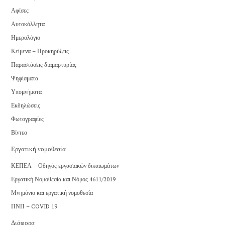
Αφίσες
Αυτοκόλλητα
Ημερολόγιο
Κείμενα – Προκηρύξεις
Παραστάσεις διαμαρτυρίας
Ψηφίσματα
Υπομνήματα
Εκδηλώσεις
Φωτογραφίες
Βίντεο
Εργατική νομοθεσία
ΚΕΠΕΑ – Οδηγός εργασιακών δικαιωμάτων
Εργατική Νομοθεσία και Νόμος 4611/2019
Μνημόνιο και εργατική νομοθεσία
ΠΝΠ – COVID 19
Διάφορα