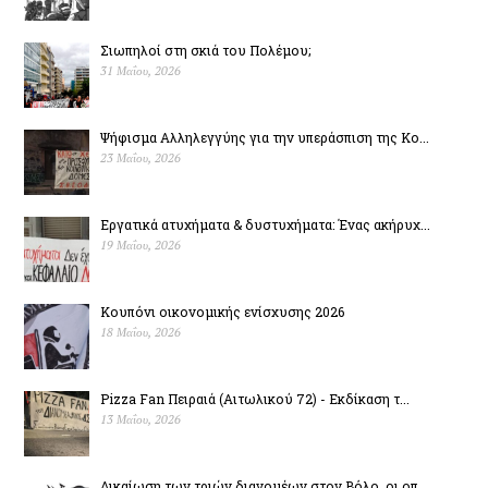
Σιωπηλοί στη σκιά του Πολέµου;
31 Μαΐου, 2026
Ψήφισμα Αλληλεγγύης για την υπεράσπιση της Κο...
23 Μαΐου, 2026
Εργατικά ατυχήματα & δυστυχήµατα: Ένας ακήρυχ...
19 Μαΐου, 2026
Κουπόνι οικονομικής ενίσχυσης 2026
18 Μαΐου, 2026
Pizza Fan Πειραιά (Αιτωλικού 72) - Εκδίκαση τ...
13 Μαΐου, 2026
Δικαίωση των τριών διανομέων στον Βόλο, οι οπ...