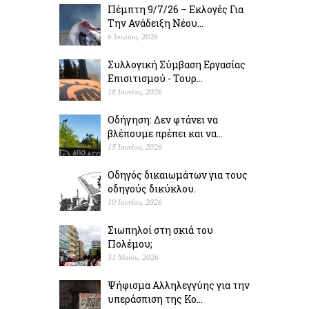
Πέμπτη 9/7/26 – Εκλογές Για
Την Ανάδειξη Νέου...
6 Ιουλίου, 2026
Συλλογική Σύμβαση Εργασίας
Επισιτισμού - Τουρ...
18 Ιουνίου, 2026
Οδήγηση: Δεν φτάνει να
βλέπουμε πρέπει και να...
15 Ιουνίου, 2026
Οδηγός δικαιωμάτων για τους
οδηγούς δικύκλου.
10 Ιουνίου, 2026
Σιωπηλοί στη σκιά του
Πολέµου;
31 Μαΐου, 2026
Ψήφισμα Αλληλεγγύης για την
υπεράσπιση της Κο...