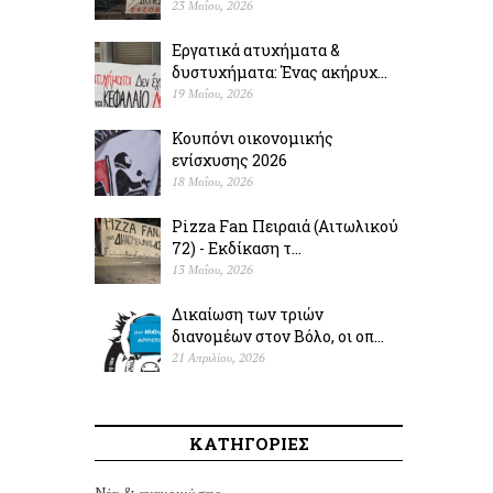
23 Μαΐου, 2026
Εργατικά ατυχήματα &
δυστυχήµατα: Ένας ακήρυχ...
19 Μαΐου, 2026
Κουπόνι οικονομικής
ενίσχυσης 2026
18 Μαΐου, 2026
Pizza Fan Πειραιά (Αιτωλικού
72) - Εκδίκαση τ...
13 Μαΐου, 2026
Δικαίωση των τριών
διανομέων στον Βόλο, οι οπ...
21 Απριλίου, 2026
ΚΑΤΗΓΟΡΙΕΣ