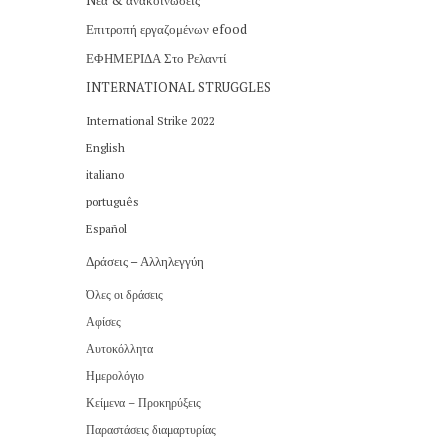
Nέα & ανακοινώσεις
Επιτροπή εργαζομένων efood
ΕΦΗΜΕΡΙΔΑ Στο Ρελαντί
INTERNATIONAL STRUGGLES
International Strike 2022
English
italiano
português
Español
Δράσεις – Αλληλεγγύη
Όλες οι δράσεις
Αφίσες
Αυτοκόλλητα
Ημερολόγιο
Κείμενα – Προκηρύξεις
Παραστάσεις διαμαρτυρίας