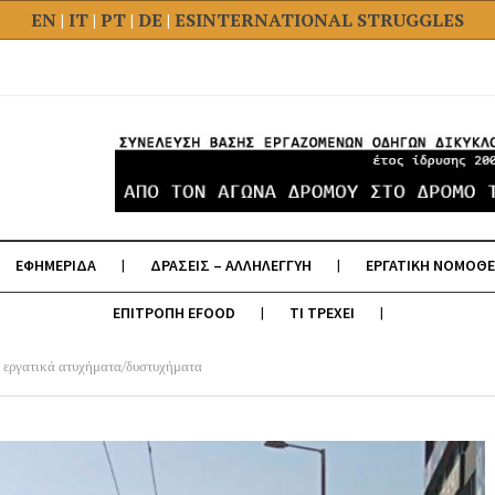
EN
|
IT
|
PT
|
DE
|
ES
INTERNATIONAL STRUGGLES
ΕΦΗΜΕΡΙΔΑ
ΔΡΑΣΕΙΣ – ΑΛΛΗΛΕΓΓΥΗ
ΕΡΓΑΤΙΚΗ ΝΟΜΟΘΕ
ΕΠΙΤΡΟΠΗ EFOOD
ΤΙ ΤΡΕΧΕΙ
α εργατικά ατυχήματα/δυστυχήματα