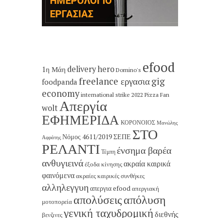
efood
delivery hero
1η Μάη
Domino's
freelance εργασια
gig
foodpanda
economy
international strike 2022
Pizza Fan
Απεργία
wolt
ΕΦΗΜΕΡΙΔΑ
ΚΟΡΟΝΟΙΟΣ
Μανώλης
ΣΤΟ
Νόμος 4611/2019
ΣΕΠΕ
Αφράτης
ΡΕΛΑΝΤΙ
ένσημα βαρέα
Τέμπη
ανθυγιεινά
ακραία καιρικά
έξοδα κίνησης
φαινόμενα
ακραίες καιρικές συνθήκες
αλληλεγγυη
απεργια efood
απεργιακή
απολύσεις
απόλυση
μοτοπορεία
γενική ταχυδρομική
διεθνής
βενζινες