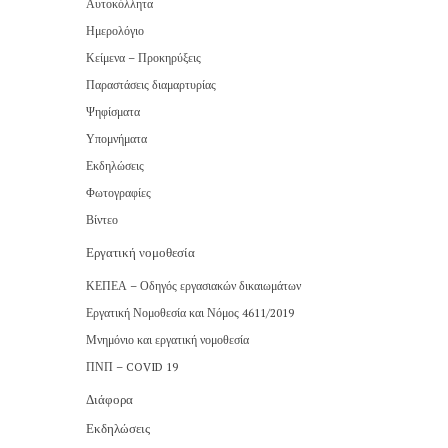
Αυτοκόλλητα
Ημερολόγιο
Κείμενα – Προκηρύξεις
Παραστάσεις διαμαρτυρίας
Ψηφίσματα
Υπομνήματα
Εκδηλώσεις
Φωτογραφίες
Βίντεο
Εργατική νομοθεσία
ΚΕΠΕΑ – Οδηγός εργασιακών δικαιωμάτων
Εργατική Νομοθεσία και Νόμος 4611/2019
Μνημόνιο και εργατική νομοθεσία
ΠΝΠ – COVID 19
Διάφορα
Εκδηλώσεις