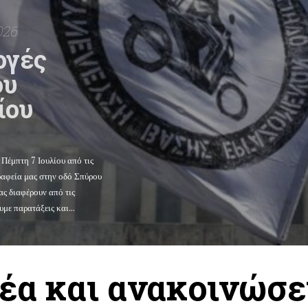
026
ογές
ου
ίου
 Πέμπτη 7 Ιουλίου από τις
γραφεία μας στην οδό Σπύρου
ς διαφέρουν από τις
με παρατάξεις και...
έα και ανακοινώσε