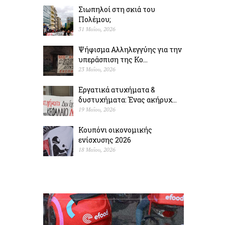
Σιωπηλοί στη σκιά του
Πολέµου;
31 Μαΐου, 2026
Ψήφισμα Αλληλεγγύης για την
υπεράσπιση της Κο...
23 Μαΐου, 2026
Εργατικά ατυχήματα &
δυστυχήµατα: Ένας ακήρυχ...
19 Μαΐου, 2026
Κουπόνι οικονομικής
ενίσχυσης 2026
18 Μαΐου, 2026