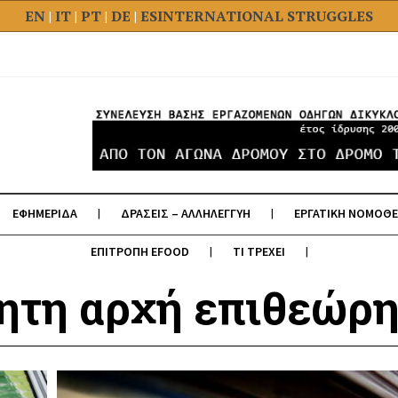
EN
|
IT
|
PT
|
DE
|
ES
INTERNATIONAL STRUGGLES
ΕΦΗΜΕΡΙΔΑ
ΔΡΑΣΕΙΣ – ΑΛΛΗΛΕΓΓΥΗ
ΕΡΓΑΤΙΚΗ ΝΟΜΟΘΕ
ΕΠΙΤΡΟΠΗ EFOOD
ΤΙ ΤΡΕΧΕΙ
τητη αρχή επιθεώρη