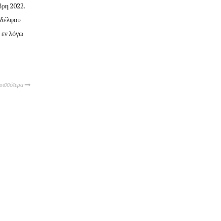
βρη 2022.
αδέλφου
 εν λόγω
ρισσότερα