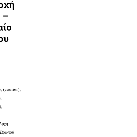
ρχή
 –
αίο
ου
 (courier),
ν,
),
Αρχή
 Ωρωπού