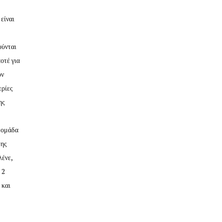
είναι
ούνται
οτέ για
ον
ερίες
ης
ή ομάδα
της
λένε,
 2
 και