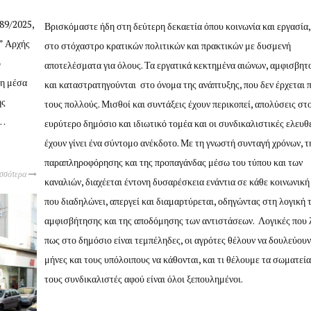
89/2025,
Βρισκόμαστε ήδη στη δεύτερη δεκαετία όπου κοινωνία και εργασία, 
ς” Αρχής
στο στόχαστρο κρατικών πολιτικών και πρακτικών με δυσμενή
ό
αποτελέσματα για όλους. Τα εργατικά κεκτημένα αιώνων, αμφισβητ
κη μέσα
και καταστρατηγούνται στο όνομα της ανάπτυξης, που δεν έρχεται π
ής
τους πολλούς. Μισθοί και συντάξεις έχουν περικοπεί, απολύσεις στ
α…
ευρύτερο δημόσιο και ιδιωτικό τομέα και οι συνδικαλιστικές ελευθ
έχουν γίνει ένα σύντομο ανέκδοτο. Με τη γνωστή συνταγή χρόνων, τ
παραπληροφόρησης και της προπαγάνδας μέσω του τύπου και των
ισσότερα
καναλιών, διαχέεται έντονη δυσαρέσκεια ενάντια σε κάθε κοινωνικ
που διαδηλώνει, απεργεί και διαμαρτύρεται, οδηγώντας στη λογική 
αμφισβήτησης και της αποδόμησης των αντιστάσεων. Λογικές που 
πως στο δημόσιο είναι τεμπέληδες, οι αγρότες θέλουν να δουλεύουν
μήνες και τους υπόλοιπους να κάθονται, και τι θέλουμε τα σωματεία
τους συνδικαλιστές αφού είναι όλοι ξεπουλημένοι.