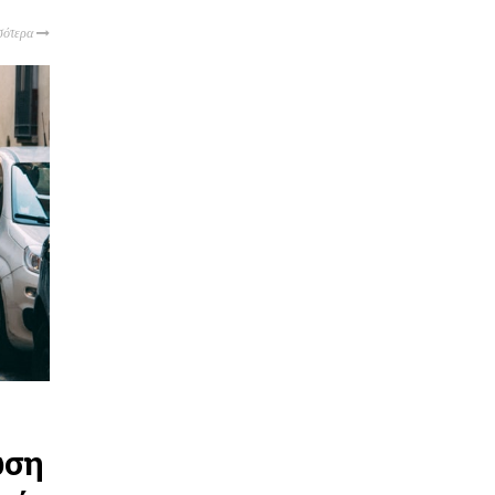
σότερα
ωση