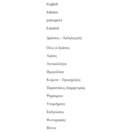
English
italiano
português
Español
Δράσεις – Αλληλεγγύη
Όλες οι δράσεις
Αφίσες
Αυτοκόλλητα
Ημερολόγιο
Κείμενα – Προκηρύξεις
Παραστάσεις διαμαρτυρίας
Ψηφίσματα
Υπομνήματα
Εκδηλώσεις
Φωτογραφίες
Βίντεο