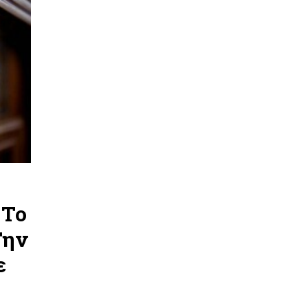
 Το
Την
ε