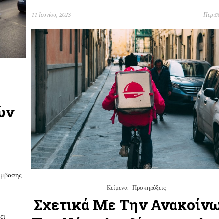
11 Ιουνίου, 2023
Περισ
α
ών
έμβασης
Κείμενα - Προκηρύξεις
Σχετικά Με Την Ανακοίν
ει