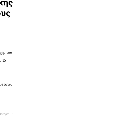
χής
ους
χής του
ς 15
οθέσεις
σότερα