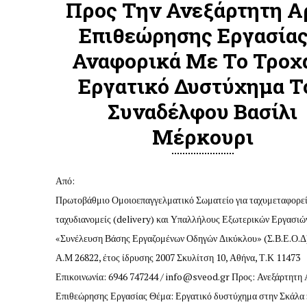
Προς Την Ανεξάρτητη Α
Επιθεώρησης Εργασίας
Αναφορικά Με Το Τροχ
Εργατικό Δυστύχημα Τ
Συναδέλφου Βασίλι
Μέρκουρι
Από:
Πρωτοβάθμιο Ομοιοεπαγγελματικό Σωματείο για ταχυμεταφορείς
ταχυδιανομείς (delivery) και Υπαλλήλους Εξωτερικών Εργασιώ
«Συνέλευση Βάσης Εργαζομένων Οδηγών Δικύκλου» (Σ.Β.Ε.Ο.Δ
Α.Μ 26822, έτος ίδρυσης 2007 Σκυλίτση 10, Αθήνα, Τ.Κ 11473
Επικοινωνία: 6946 747244 /
info@sveod.gr
Προς: Ανεξάρτητη 
Επιθεώρησης Εργασίας Θέμα: Εργατικό δυστύχημα στην Σκάλα