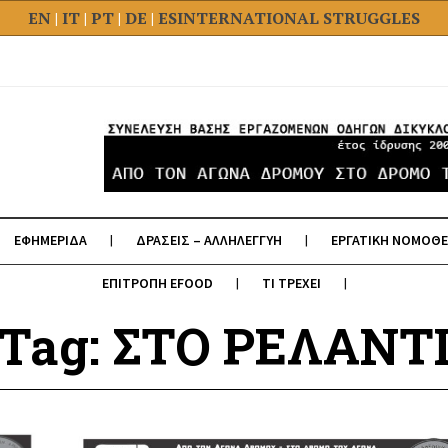
EN
|
IT
|
PT
|
DE
|
ES
INTERNATIONAL STRUGGLES
ΕΦΗΜΕΡΙΔΑ
ΔΡΑΣΕΙΣ – ΑΛΛΗΛΕΓΓΥΗ
ΕΡΓΑΤΙΚΗ ΝΟΜΟΘΕ
ΕΠΙΤΡΟΠΗ EFOOD
ΤΙ ΤΡΕΧΕΙ
Tag: ΣΤΟ ΡΕΛΑΝΤ