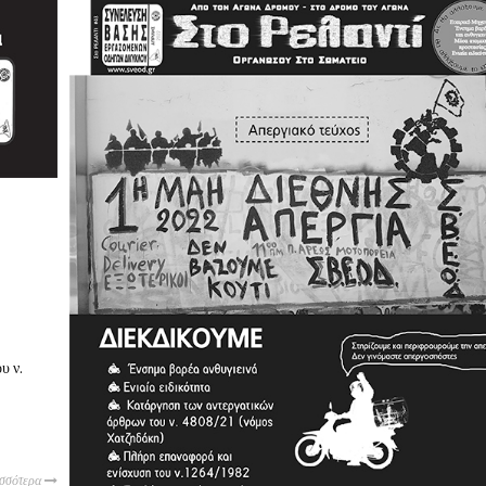
υ ν.
ισσότερα