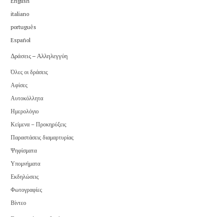
English
italiano
português
Español
Δράσεις – Αλληλεγγύη
Όλες οι δράσεις
Αφίσες
Αυτοκόλλητα
Ημερολόγιο
Κείμενα – Προκηρύξεις
Παραστάσεις διαμαρτυρίας
Ψηφίσματα
Υπομνήματα
Εκδηλώσεις
Φωτογραφίες
Βίντεο