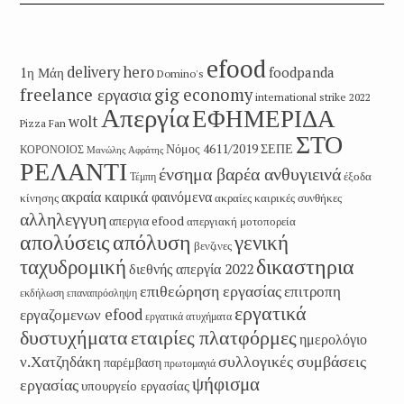
efood
delivery hero
1η Μάη
foodpanda
Domino's
freelance εργασια
gig economy
international strike 2022
Απεργία
ΕΦΗΜΕΡΙΔΑ
wolt
Pizza Fan
ΣΤΟ
Νόμος 4611/2019
ΣΕΠΕ
ΚΟΡΟΝΟΙΟΣ
Μανώλης Αφράτης
ΡΕΛΑΝΤΙ
ένσημα βαρέα ανθυγιεινά
έξοδα
Τέμπη
ακραία καιρικά φαινόμενα
κίνησης
ακραίες καιρικές συνθήκες
αλληλεγγυη
απεργια efood
απεργιακή μοτοπορεία
απολύσεις
απόλυση
γενική
βενζινες
δικαστηρια
ταχυδρομική
διεθνής απεργία 2022
επιθεώρηση εργασίας
επιτροπη
εκδήλωση
επαναπρόσληψη
εργατικά
εργαζομενων efood
εργατικά ατυχήματα
εταιρίες πλατφόρμες
δυστυχήματα
ημερολόγιο
συλλογικές συμβάσεις
ν.Χατζηδάκη
παρέμβαση
πρωτομαγιά
ψήφισμα
εργασίας
υπουργείο εργασίας