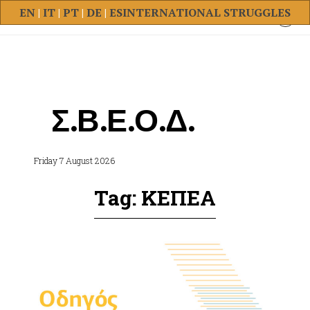
EN
|
IT
|
PT
|
DE
|
ES
INTERNATIONAL STRUGGLES
Σ.Β.Ε.Ο.Δ.
Friday 7 August 2026
Tag: ΚΕΠΕΑ