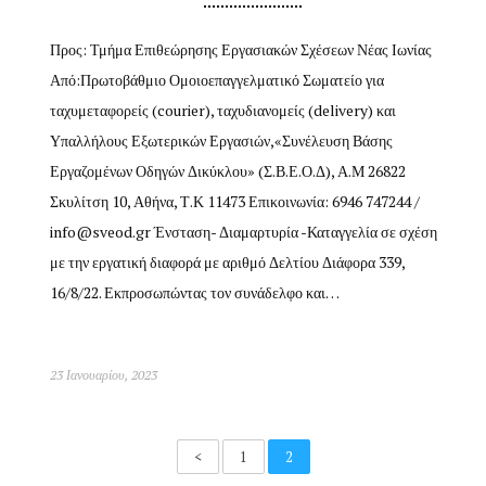
Προς: Τμήμα Επιθεώρησης Εργασιακών Σχέσεων Νέας Ιωνίας
Από:Πρωτοβάθμιο Ομοιοεπαγγελματικό Σωματείο για
ταχυμεταφορείς (courier), ταχυδιανομείς (delivery) και
Υπαλλήλους Εξωτερικών Εργασιών,«Συνέλευση Βάσης
Εργαζομένων Οδηγών Δικύκλου» (Σ.Β.Ε.Ο.Δ), Α.Μ 26822
Σκυλίτση 10, Αθήνα, Τ.Κ 11473 Επικοινωνία: 6946 747244 /
info@sveod.gr
Ένσταση- Διαμαρτυρία -Καταγγελία σε σχέση
με την εργατική διαφορά με αριθμό Δελτίου Διάφορα 339,
16/8/22. Εκπροσωπώντας τον συνάδελφο και…
23 Ιανουαρίου, 2023
<
1
2