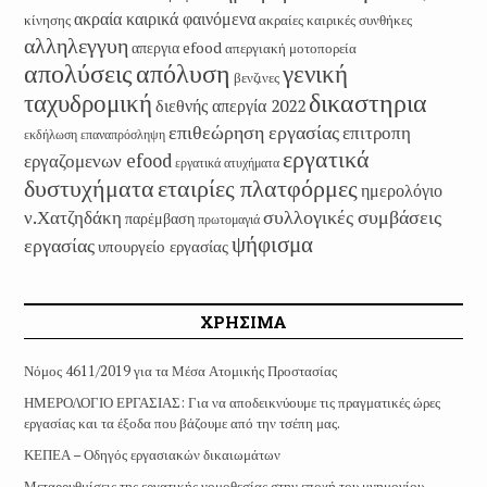
ακραία καιρικά φαινόμενα
κίνησης
ακραίες καιρικές συνθήκες
αλληλεγγυη
απεργια efood
απεργιακή μοτοπορεία
απολύσεις
απόλυση
γενική
βενζινες
δικαστηρια
ταχυδρομική
διεθνής απεργία 2022
επιθεώρηση εργασίας
επιτροπη
εκδήλωση
επαναπρόσληψη
εργατικά
εργαζομενων efood
εργατικά ατυχήματα
εταιρίες πλατφόρμες
δυστυχήματα
ημερολόγιο
συλλογικές συμβάσεις
ν.Χατζηδάκη
παρέμβαση
πρωτομαγιά
ψήφισμα
εργασίας
υπουργείο εργασίας
ΧΡΗΣΙΜΑ
Νόμος 4611/2019 για τα Μέσα Ατομικής Προστασίας
ΗΜΕΡΟΛΟΓΙΟ ΕΡΓΑΣΙΑΣ: Για να αποδεικνύουμε τις πραγματικές ώρες
εργασίας και τα έξοδα που βάζουμε από την τσέπη μας.
ΚΕΠΕΑ – Οδηγός εργασιακών δικαιωμάτων
Μεταρρυθμίσεις της εργατικής νομοθεσίας στην εποχή του μνημονίου