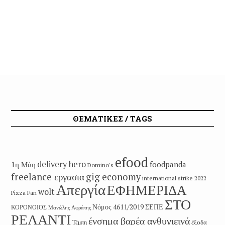
ΘΕΜΑΤΙΚΕΣ / TAGS
efood
delivery hero
1η Μάη
foodpanda
Domino's
freelance εργασια
gig economy
international strike 2022
Απεργία
ΕΦΗΜΕΡΙΔΑ
wolt
Pizza Fan
ΣΤΟ
Νόμος 4611/2019
ΣΕΠΕ
ΚΟΡΟΝΟΙΟΣ
Μανώλης Αφράτης
ΡΕΛΑΝΤΙ
ένσημα βαρέα ανθυγιεινά
έξοδα
Τέμπη