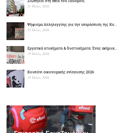
Σιωπηλοί στη σκιά του Πολέµου;
31 Μαΐου, 2026
Ψήφισμα Αλληλεγγύης για την υπεράσπιση της Κο...
23 Μαΐου, 2026
Εργατικά ατυχήματα & δυστυχήµατα: Ένας ακήρυχ...
19 Μαΐου, 2026
Κουπόνι οικονομικής ενίσχυσης 2026
18 Μαΐου, 2026