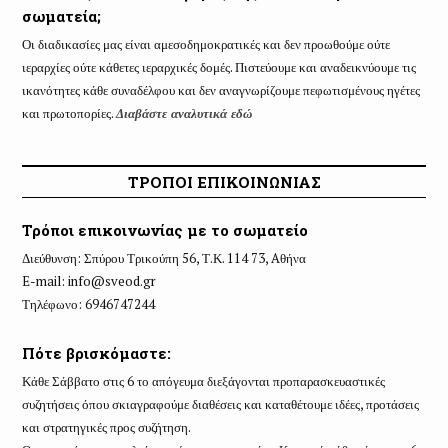
σωματεία;
Οι διαδικασίες μας είναι αμεσοδημοκρατικές και δεν προωθούμε ούτε
ιεραρχίες ούτε κάθετες ιεραρχικές δομές. Πιστεύουμε και αναδεικνύουμε τις
ικανότητες κάθε συναδέλφου και δεν αναγνωρίζουμε πεφωτισμένους ηγέτες
και πρωτοπορίες.
Διαβάστε αναλυτικά εδώ
ΤΡΟΠΟΙ ΕΠΙΚΟΙΝΩΝΙΑΣ
Τρόποι επικοινωνίας με το σωματείο
Διεύθυνση: Σπύρου Τρικούπη 56, Τ.Κ. 114 73, Aθήνα
E-mail:
info@sveod.gr
Τηλέφωνο: 6946747244
Πότε βρισκόμαστε:
Κάθε Σάββατο στις 6 το απόγευμα διεξάγονται προπαρασκευαστικές
συζητήσεις όπου σκιαγραφούμε διαθέσεις και καταθέτουμε ιδέες, προτάσεις
και στρατηγικές προς συζήτηση.