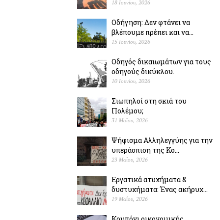
18 Ιουνίου, 2026
Οδήγηση: Δεν φτάνει να
βλέπουμε πρέπει και να...
15 Ιουνίου, 2026
Οδηγός δικαιωμάτων για τους
οδηγούς δικύκλου.
10 Ιουνίου, 2026
Σιωπηλοί στη σκιά του
Πολέµου;
31 Μαΐου, 2026
Ψήφισμα Αλληλεγγύης για την
υπεράσπιση της Κο...
23 Μαΐου, 2026
Εργατικά ατυχήματα &
δυστυχήµατα: Ένας ακήρυχ...
19 Μαΐου, 2026
Κουπόνι οικονομικής