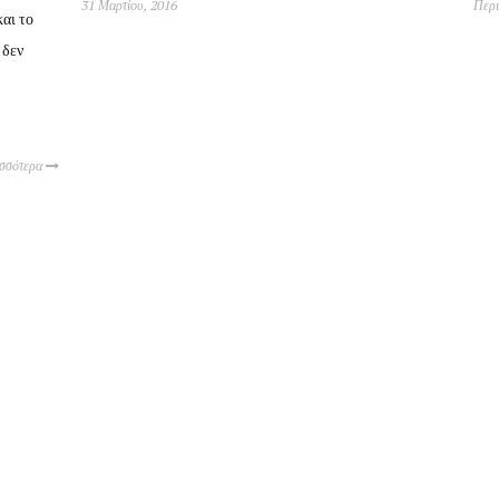
31 Μαρτίου, 2016
Περ
αι το
 δεν
ισσότερα