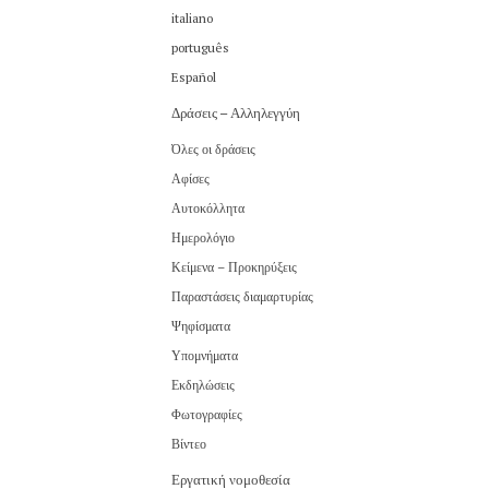
italiano
português
Español
Δράσεις – Αλληλεγγύη
Όλες οι δράσεις
Αφίσες
Αυτοκόλλητα
Ημερολόγιο
Κείμενα – Προκηρύξεις
Παραστάσεις διαμαρτυρίας
Ψηφίσματα
Υπομνήματα
Εκδηλώσεις
Φωτογραφίες
Βίντεο
Εργατική νομοθεσία