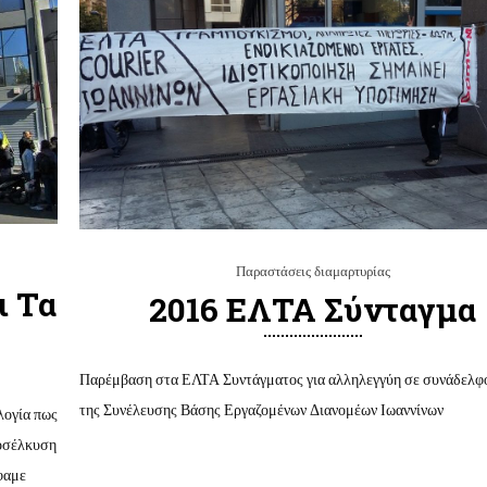
Παραστάσεις διαμαρτυρίας
ι Τα
2016 EΛΤΑ Σύνταγμα
Παρέμβαση στα ΕΛΤΑ Συντάγματος για αλληλεγγύη σε συνάδελφ
της Συνέλευσης Βάσης Εργαζομένων Διανομέων Ιωαννίνων
λογία πως
ροσέλκυση
φαμε