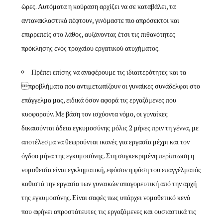
ώρες. Αυτόματα η κούραση αρχίζει να σε καταβάλει, τα
αντανακλαστικά πέφτουν, γινόμαστε πιο απρόσεκτοι και
επιρρεπείς στο λάθος, αυξάνοντας έτσι τις πιθανότητες
πρόκλησης ενός τροχαίου εργατικού ατυχήματος.
Πρέπει επίσης να αναφέρουμε τις ιδιαιτερότητες και τα
προβλήματα που αντιμετωπίζουν οι γυναίκες συνάδελφοι στο
επάγγελμα μας, ειδικά όσον αφορά τις εργαζόμενες που
κυοφορούν. Με βάση τον ισχύοντα νόμο, οι γυναίκες
δικαιούνται άδεια εγκυμοσύνης μόλις 2 μήνες πριν τη γέννα, με
αποτέλεσμα να θεωρούνται ικανές για εργασία μέχρι και τον
όγδοο μήνα της εγκυμοσύνης. Στη συγκεκριμένη περίπτωση η
νομοθεσία είναι εγκληματική, εφόσον η φύση του επαγγέλματός
καθιστά την εργασία των γυναικών απαγορευτική από την αρχή
της εγκυμοσύνης. Είναι σαφές πως υπάρχει νομοθετικό κενό
που αφήνει απροστάτευτες τις εργαζόμενες και ουσιαστικά τις