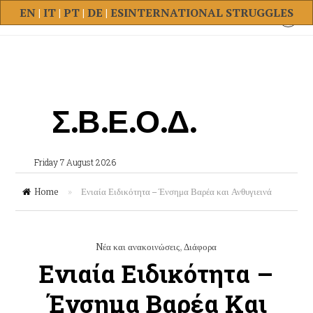
EN
|
IT
|
PT
|
DE
|
ES
INTERNATIONAL STRUGGLES
Σ.Β.Ε.Ο.Δ.
Friday 7 August 2026
Home
»
Ενιαία Ειδικότητα – Ένσημα Βαρέα και Ανθυγιεινά
Nέα και ανακοινώσεις
,
Διάφορα
Ενιαία Ειδικότητα –
Ένσημα Βαρέα Και