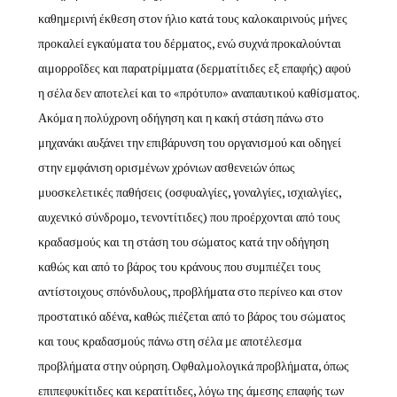
καθημερινή έκθεση στον ήλιο κατά τους καλοκαιρινούς μήνες
προκαλεί εγκαύματα του δέρματος, ενώ συχνά προκαλούνται
αιμορροΐδες και παρατρίμματα (δερματίτιδες εξ επαφής) αφού
η σέλα δεν αποτελεί και το «πρότυπο» αναπαυτικού καθίσματος.
Ακόμα η πολύχρονη οδήγηση και η κακή στάση πάνω στο
μηχανάκι αυξάνει την επιβάρυνση του οργανισμού και οδηγεί
στην εμφάνιση ορισμένων χρόνιων ασθενειών όπως
μυοσκελετικές παθήσεις (οσφυαλγίες, γοναλγίες, ισχιαλγίες,
αυχενικό σύνδρομο, τενοντίτιδες) που προέρχονται από τους
κραδασμούς και τη στάση του σώματος κατά την οδήγηση
καθώς και από το βάρος του κράνους που συμπιέζει τους
αντίστοιχους σπόνδυλους, προβλήματα στο περίνεο και στον
προστατικό αδένα, καθώς πιέζεται από το βάρος του σώματος
και τους κραδασμούς πάνω στη σέλα με αποτέλεσμα
προβλήματα στην ούρηση. Οφθαλμολογικά προβλήματα, όπως
επιπεφυκίτιδες και κερατίτιδες, λόγω της άμεσης επαφής των