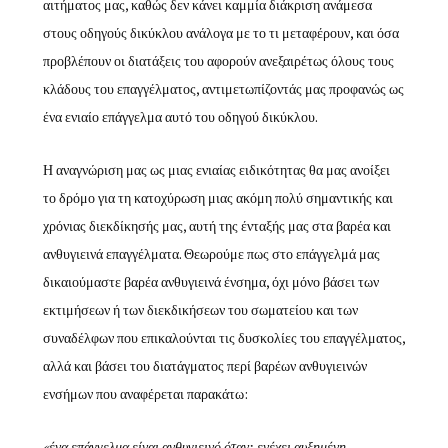
αιτήματος μας, καθώς δεν κάνει καμμία διάκριση ανάμεσα
στους οδηγούς δικύκλου ανάλογα με το τι μεταφέρουν, και όσα
προβλέπουν οι διατάξεις του αφορούν ανεξαιρέτως όλους τους
κλάδους του επαγγέλματος, αντιμετωπίζοντάς μας προφανώς ως
ένα ενιαίο επάγγελμα αυτό του οδηγού δικύκλου.
Η αναγνώριση μας ως μιας ενιαίας ειδικότητας θα μας ανοίξει
το δρόμο για τη κατοχύρωση μιας ακόμη πολύ σημαντικής και
χρόνιας διεκδίκησής μας, αυτή της ένταξής μας στα βαρέα και
ανθυγιεινά επαγγέλματα. Θεωρούμε πως στο επάγγελμά μας
δικαιούμαστε βαρέα ανθυγιεινά ένσημα, όχι μόνο βάσει των
εκτιμήσεων ή των διεκδικήσεων του σωματείου και των
συναδέλφων που επικαλούνται τις δυσκολίες του επαγγέλματος,
αλλά και βάσει του διατάγματος περί βαρέων ανθυγιεινών
ενσήμων που αναφέρεται παρακάτω:
«ένα επάγγελμα είναι ανθυγιεινό όταν: ενέχει αυξημένη