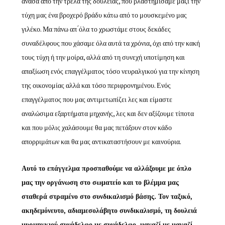
ανάσα από την τρέλα της δουλειάς, που βλαστημίσαμε μαζί την
τύχη μας ένα βροχερό βράδυ κάτω από το μουσκεμένο μας
γιλέκο. Μα πάνω απ ́όλα το χρωστάμε στους δεκάδες
συναδέλφους που χάσαμε όλα αυτά τα χρόνια, όχι από την κακή
τους τύχη ή την μοίρα, αλλά από τη συνεχή υποτίμηση και
απαξίωση ενός επαγγέλματος τόσο νευραλγικού για την κίνηση
της οικονομίας αλλά και τόσο περιφρονημένου. Ενός
επαγγέλματος που μας αντιμετωπίζει λες και είμαστε
αναλώσιμα εξαρτήματα μηχανής, λες και δεν αξίζουμε τίποτα
και που μόλις χαλάσουμε θα μας πετάξουν στον κάδο
απορριμάτων και θα μας αντικαταστήσουν με καινούρια.
Αυτό το επάγγελμα προσπαθούμε να αλλάξουμε με όπλο
μας την οργάνωση στο σωματείο και το βλέμμα μας
σταθερά στραμένο στο συνδικαλισμό βάσης. Τον ταξικό,
ακηδεμόνευτο, αδιαμεσολάβητο συνδικαλισμό, τη δουλειά
μυρμηγκιού συνάδελφο με συνάδελφο, μαγαζί με μαγαζί,