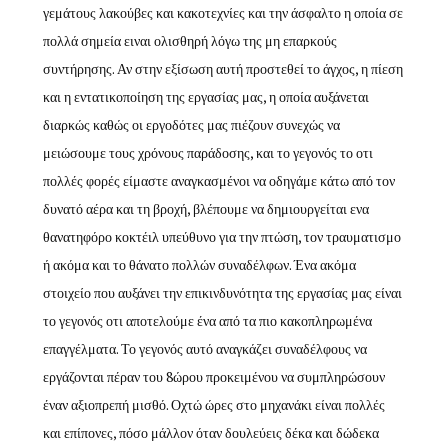
γεμάτους λακούβες και κακοτεχνίες και την άσφαλτο η οποία σε
πολλά σημεία ειναι ολισθηρή λόγω της μη επαρκούς
συντήρησης. Αν στην εξίσωση αυτή προστεθεί το άγχος, η πίεση
και η εντατικοποίηση της εργασίας μας, η οποία αυξάνεται
διαρκώς καθώς οι εργοδότες μας πιέζουν συνεχώς να
μειώσουμε τους χρόνους παράδοσης, και το γεγονός το οτι
πολλές φορές είμαστε αναγκασμένοι να οδηγάμε κάτω από τον
δυνατό αέρα και τη βροχή, βλέπουμε να δημιουργείται ενα
θανατηφόρο κοκτέιλ υπεύθυνο για την πτώση, τον τραυματισμο
ή ακόμα και το θάνατο πολλών συναδέλφων. Ένα ακόμα
στοιχείο που αυξάνει την επικινδυνότητα της εργασίας μας είναι
το γεγονός οτι αποτελούμε ένα από τα πιο κακοπληρωμένα
επαγγέλματα. Το γεγονός αυτό αναγκάζει συναδέλφους να
εργάζονται πέραν του 8ώρου προκειμένου να συμπληρώσουν
έναν αξιοπρεπή μισθό. Οχτώ ώρες στο μηχανάκι είναι πολλές
και επίπονες, πόσο μάλλον όταν δουλεύεις δέκα και δώδεκα