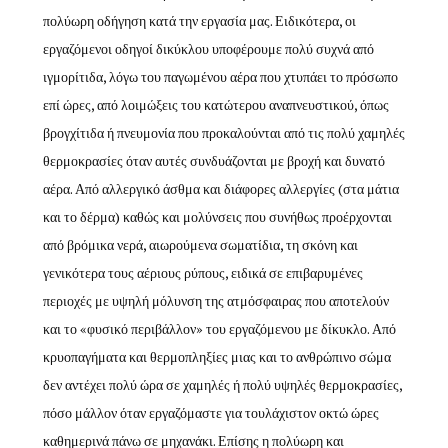
πολύωρη οδήγηση κατά την εργασία μας. Ειδικότερα, οι
εργαζόμενοι οδηγοί δικύκλου υποφέρουμε πολύ συχνά από
ιγμορίτιδα, λόγω του παγωμένου αέρα που χτυπάει το πρόσωπο
επί ώρες, από λοιμώξεις του κατώτερου αναπνευστικού, όπως
βρογχίτιδα ή πνευμονία που προκαλούνται από τις πολύ χαμηλές
θερμοκρασίες όταν αυτές συνδυάζονται με βροχή και δυνατό
αέρα. Από αλλεργικό άσθμα και διάφορες αλλεργίες (στα μάτια
και το δέρμα) καθώς και μολύνσεις που συνήθως προέρχονται
από βρόμικα νερά, αιωρούμενα σωματίδια, τη σκόνη και
γενικότερα τους αέριους ρύπους, ειδικά σε επιβαρυμένες
περιοχές με υψηλή μόλυνση της ατμόσφαιρας που αποτελούν
και το «φυσικό περιβάλλον» του εργαζόμενου με δίκυκλο. Από
κρυοπαγήματα και θερμοπληξίες μιας και το ανθρώπινο σώμα
δεν αντέχει πολύ ώρα σε χαμηλές ή πολύ υψηλές θερμοκρασίες,
πόσο μάλλον όταν εργαζόμαστε για τουλάχιστον οκτώ ώρες
καθημερινά πάνω σε μηχανάκι. Επίσης η πολύωρη και