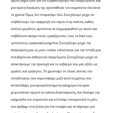
πρώτο βήμα έγινε για τον εξορθολογισμό του επαγγέλματος και
μια πρώτη δικαίωση της προσπάθειας του σωματείου όλα αυτά
τα χρόνια. Όμως δεν σταματάμε εδώ. Συνεχίζουμε μέχρι να
επιβάλλουμε την εφαρμογή του νόμου στην πιάτσα, καθώς
πολλοί εργοδότες αρνούνται να συμμορφωθούν με αυτόν και
επιβάλλουν ακόμα στους εργαζόμενους τους τα δικά τους
εμπνεύσεως εργασιακά μνημόνια. Συνεχίζουμε μέχρι την
αναγνώριση μας ως μιας ενιαίας ειδικότητας και την ένταξή μας
στα βαρέα και ανθυγιεινά επαγγέλματα. Συνεχίζουμε μέχρι να
αποκτήσουμε την προσοχή και το σεβασμό που μας αξίζει ως
εργάτες και εργάτριες. Το χρωστάμε σε όλους αυτούς του
συναδέλφους που πορευτήκαμε μαζί αυτά τα χρόνια, που
ανταλλάξαμε μια αγουροξυπνημένη καλημέρα ένα κρύο
χειμωνιάτικο πρωινό σε κάποια διασταύρωση, που δώσαμε την
εφημερίδα του σωματείου και κλείσαμε συνωμοτικά το μάτι,
που αράξαμε στη ζούλα για ένα τσιγάρο και να πάρουμε μια