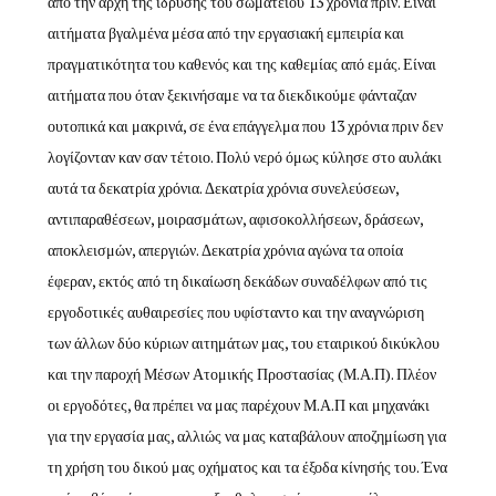
από την αρχή της ίδρυσης του σωματείου 13 χρόνια πριν. Είναι
αιτήματα βγαλμένα μέσα από την εργασιακή εμπειρία και
πραγματικότητα του καθενός και της καθεμίας από εμάς. Είναι
αιτήματα που όταν ξεκινήσαμε να τα διεκδικούμε φάνταζαν
ουτοπικά και μακρινά, σε ένα επάγγελμα που 13 χρόνια πριν δεν
λογίζονταν καν σαν τέτοιο. Πολύ νερό όμως κύλησε στο αυλάκι
αυτά τα δεκατρία χρόνια. Δεκατρία χρόνια συνελεύσεων,
αντιπαραθέσεων, μοιρασμάτων, αφισοκολλήσεων, δράσεων,
αποκλεισμών, απεργιών. Δεκατρία χρόνια αγώνα τα οποία
έφεραν, εκτός από τη δικαίωση δεκάδων συναδέλφων από τις
εργοδοτικές αυθαιρεσίες που υφίσταντο και την αναγνώριση
των άλλων δύο κύριων αιτημάτων μας, του εταιρικού δικύκλου
και την παροχή Μέσων Ατομικής Προστασίας (Μ.Α.Π). Πλέον
οι εργοδότες, θα πρέπει να μας παρέχουν Μ.Α.Π και μηχανάκι
για την εργασία μας, αλλιώς να μας καταβάλουν αποζημίωση για
τη χρήση του δικού μας οχήματος και τα έξοδα κίνησής του. Ένα