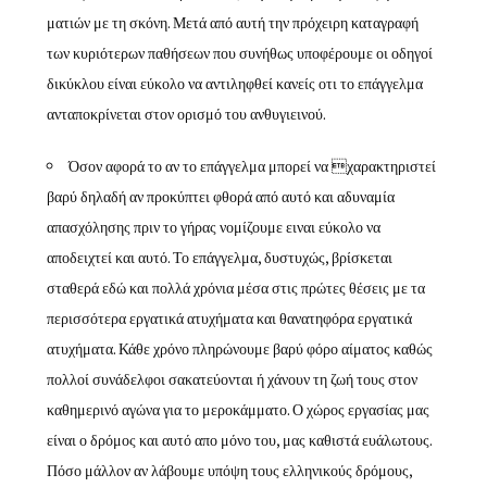
ματιών με τη σκόνη. Μετά από αυτή την πρόχειρη καταγραφή
των κυριότερων παθήσεων που συνήθως υποφέρουμε οι οδηγοί
δικύκλου είναι εύκολο να αντιληφθεί κανείς οτι το επάγγελμα
ανταποκρίνεται στον ορισμό του ανθυγιεινού.
Όσον αφορά το αν το επάγγελμα μπορεί να χαρακτηριστεί
βαρύ δηλαδή αν προκύπτει φθορά από αυτό και αδυναμία
απασχόλησης πριν το γήρας νομίζουμε ειναι εύκολο να
αποδειχτεί και αυτό. Το επάγγελμα, δυστυχώς, βρίσκεται
σταθερά εδώ και πολλά χρόνια μέσα στις πρώτες θέσεις με τα
περισσότερα εργατικά ατυχήματα και θανατηφόρα εργατικά
ατυχήματα. Κάθε χρόνο πληρώνουμε βαρύ φόρο αίματος καθώς
πολλοί συνάδελφοι σακατεύονται ή χάνουν τη ζωή τους στον
καθημερινό αγώνα για το μεροκάμματο. Ο χώρος εργασίας μας
είναι ο δρόμος και αυτό απο μόνο του, μας καθιστά ευάλωτους.
Πόσο μάλλον αν λάβουμε υπόψη τους ελληνικούς δρόμους,