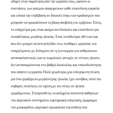
οδηγεί στην παραίτηση από την εργασία τους, εφόσον οι
συστάσεις των γιατρών απαγορεύουν κάθε επικίνδυνη εργασία
και ειδικά την επιβίβαση σε δίκυκλο λόγω των κραδασμών που
μπορούν να προκαλέσουν τη βίαιη αποβολή του εμβρύου. Τέλος,
το επάγγελμά μας είναι ακόμα πιο δύσκολο και επικίνδυνο για
συναδέλφους μεγάλης ηλικίας. Ένας συνάδελφος 60 ετών και
άνω δεν μπορεί να αντεπεξέλθει στις συνθήκες εργασίας του
επαγγέλματος με δεδομένο ότι η λειτουργία των ανθρώπινων
αντανακλαστικών, και οι σωματικές αντοχές σε τέτοιες ηλικίες
δεν ανταποκρίνονται στο βαθμό δυσκολίας και επικινδυνότητας
που απαιτεί η εργασία. Πολύ χειρότερα, μια ενδεχόμενη πτώση
για ένα εργαζόμενο μεγαλύτερης ηλικίας έχει συνήθως πολύ πιο
σοβαρές συνέπειες σε σχέση με πιο νέους σε ηλικία
εργαζόμενους. Επιπρόσθετα, τα αυξημένα ποσοστά παθήσεων
του αγγειακού συστήματος (αρτηριακή υπέρταση, έμφραγμα
του μυοκαρδίου, αγγειακό εγκεφαλικό επεισόδιο) που