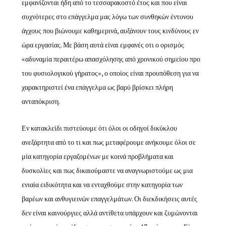
εμφανίζονται ήδη από το τεσσαρακοστό έτος και που είναι
συχνότερες στο επάγγελμα μας λόγω των συνθηκών έντονου
άγχους που βιώνουμε καθημερινά, αυξάνουν τους κινδύνους εν
ώρα εργασίας. Με βάση αυτά είναι εμφανές οτι ο ορισμός
«αδυναμία περαιτέρω απασχόλησης από χρονικού σημείου προ
του φυσιολογικού γήρατος», ο οποίος είναι προυπόθεση για να
χαρακτηριστεί ένα επάγγελμα ως βαρύ βρίσκει πλήρη
ανταπόκριση.
Εν κατακλείδι πιστεύουμε ότι όλοι οι οδηγοί δικύκλου
ανεξάρτητα από το τι και πως μεταφέρουμε ανήκουμε όλοι σε
μία κατηγορία εργαζομένων με κοινά προβλήματα και
δυσκολίες και πως δικαιούμαστε να αναγνωριστούμε ως μια
ενιαία ειδικότητα και να ενταχθούμε στην κατηγορία των
βαρέων και ανθυγιεινών επαγγελμάτων. Οι διεκδικήσεις αυτές
δεν είναι καινούργιες αλλά αντίθετα υπάρχουν και ζυμώνονται