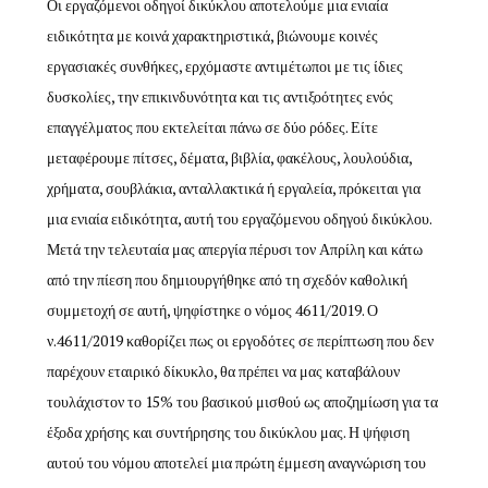
Οι εργαζόμενοι οδηγοί δικύκλου αποτελούμε μια ενιαία
ειδικότητα με κοινά χαρακτηριστικά, βιώνουμε κοινές
εργασιακές συνθήκες, ερχόμαστε αντιμέτωποι με τις ίδιες
δυσκολίες, την επικινδυνότητα και τις αντιξοότητες ενός
επαγγέλματος που εκτελείται πάνω σε δύο ρόδες. Είτε
μεταφέρουμε πίτσες, δέματα, βιβλία, φακέλους, λουλούδια,
χρήματα, σουβλάκια, ανταλλακτικά ή εργαλεία, πρόκειται για
μια ενιαία ειδικότητα, αυτή του εργαζόμενου οδηγού δικύκλου.
Μετά την τελευταία μας απεργία πέρυσι τον Απρίλη και κάτω
από την πίεση που δημιουργήθηκε από τη σχεδόν καθολική
συμμετοχή σε αυτή, ψηφίστηκε ο νόμος 4611/2019. Ο
ν.4611/2019 καθορίζει πως οι εργοδότες σε περίπτωση που δεν
παρέχουν εταιρικό δίκυκλο, θα πρέπει να μας καταβάλουν
τουλάχιστον το 15% του βασικού μισθού ως αποζημίωση για τα
έξοδα χρήσης και συντήρησης του δικύκλου μας. Η ψήφιση
αυτού του νόμου αποτελεί μια πρώτη έμμεση αναγνώριση του