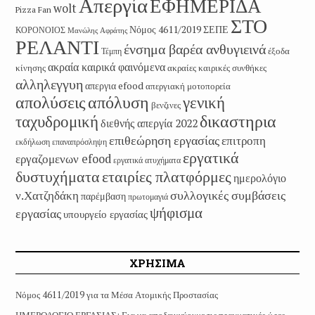
Απεργία
ΕΦΗΜΕΡΙΔΑ
wolt
Pizza Fan
ΣΤΟ
Νόμος 4611/2019
ΣΕΠΕ
ΚΟΡΟΝΟΙΟΣ
Μανώλης Αφράτης
ΡΕΛΑΝΤΙ
ένσημα βαρέα ανθυγιεινά
έξοδα
Τέμπη
ακραία καιρικά φαινόμενα
κίνησης
ακραίες καιρικές συνθήκες
αλληλεγγυη
απεργια efood
απεργιακή μοτοπορεία
απολύσεις
απόλυση
γενική
βενζινες
δικαστηρια
ταχυδρομική
διεθνής απεργία 2022
επιθεώρηση εργασίας
επιτροπη
εκδήλωση
επαναπρόσληψη
εργατικά
εργαζομενων efood
εργατικά ατυχήματα
εταιρίες πλατφόρμες
δυστυχήματα
ημερολόγιο
συλλογικές συμβάσεις
ν.Χατζηδάκη
παρέμβαση
πρωτομαγιά
ψήφισμα
εργασίας
υπουργείο εργασίας
ΧΡΗΣΙΜΑ
Νόμος 4611/2019 για τα Μέσα Ατομικής Προστασίας