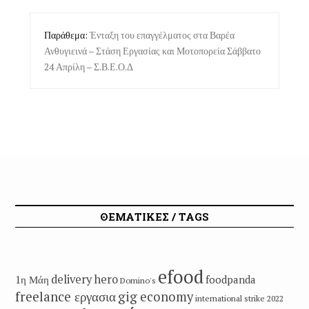
Παράθεμα:
Ένταξη του επαγγέλματος στα Βαρέα
Ανθυγιεινά – Στάση Εργασίας και Μοτοπορεία Σάββατο
24 Απρίλη – Σ.Β.Ε.Ο.Δ
ΘΕΜΑΤΙΚΕΣ / TAGS
efood
delivery hero
1η Μάη
foodpanda
Domino's
freelance εργασια
gig economy
international strike 2022