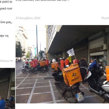
 γιατί οι
ορικό των
23 Δεκεμβρίου, 2022
Περισ
ίου μας,
οψε τη
ισσότερα