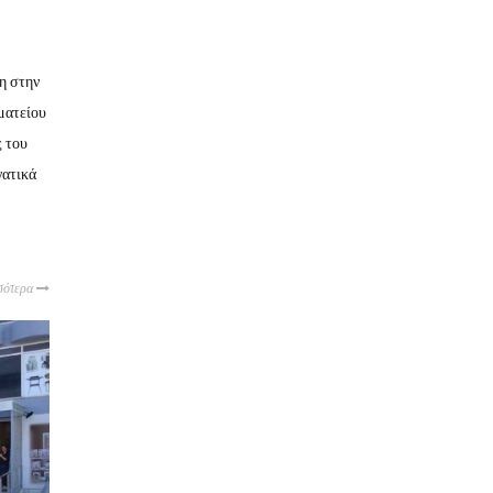
η στην
ματείου
ς του
γατικά
σότερα