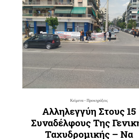
Κείμενα - Προκηρύξεις
Αλληλεγγύη Στους 15
Συναδέλφους Της Γενικ
Ταχυδρομικής – Να