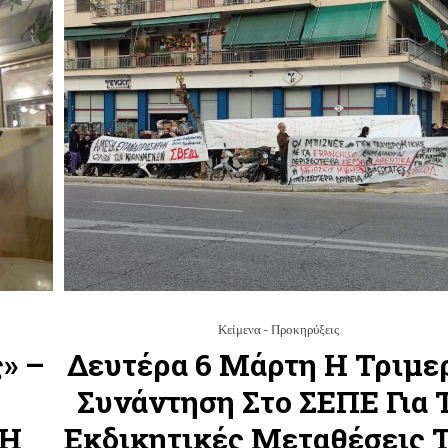
Κείμενα - Προκηρύξεις
» –
Δευτέρα 6 Μάρτη Η Τριμε
Συνάντηση Στο ΣΕΠΕ Για 
 Η
Εκδικητικές Μεταθέσεις 