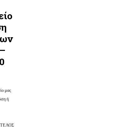
είο
ση
έων
 –
00
ίο μας
ύση ή
Ι ΤΕΛΟΣ