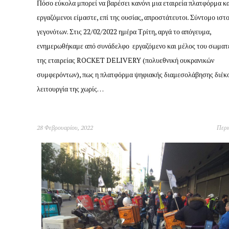
Πόσο εύκολα μπορεί να βαρέσει κανόνι μια εταιρεία πλατφόρμα και
εργαζόμενοι είμαστε, επί της ουσίας, απροστάτευτοι. Σύντομο ιστ
γεγονότων. Στις 22/02/2022 ημέρα Τρίτη, αργά το απόγευμα,
ενημερωθήκαμε από συνάδελφο εργαζόμενο και μέλος του σωματε
της εταιρείας ROCKET DELIVERY (πολυεθνική ουκρανικών
συμφερόντων), πως η πλατφόρμα ψηφιακής διαμεσολάβησης διέκ
λειτουργία της χωρίς…
28 Φεβρουαρίου, 2022
Περ