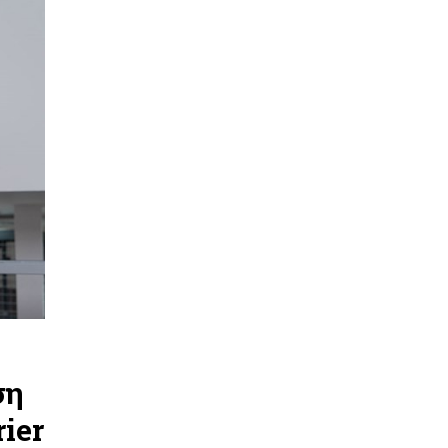
ση
ier