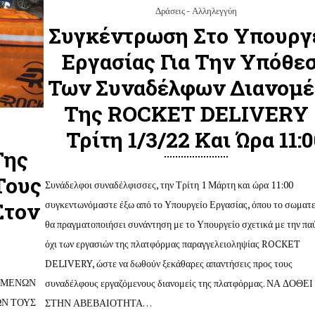
Δράσεις - Αλληλεγγύη
Συγκέντρωση Στο Υπουργ
Εργασίας Για Την Υπόθε
Των Συναδέλφων Διανομ
Της ROCKET DELIVERY
Τρίτη 1/3/22 Και Ώρα 11:
Της
Τους
Συνάδελφοι συναδέλφισσες, την Τρίτη 1 Μάρτη και ώρα 11:00
συγκεντωνόμαστε έξω από το Υπουργείο Εργασίας, όπου το σωματε
Στον
θα πραγματοποιήσει συνάντηση με το Υπουργείο σχετικά με την πα
όχι των εργασιών της πλατφόρμας παραγγελειοληψίας ROCKET
DELIVERY, ώστε να δωθούν ξεκάθαρες απαντήσεις προς τους
ΥΜΕΝΩΝ
συναδέλφους εργαζόμενους διανομείς της πλατφόρμας. ΝΑ ΔΟΘΕ
ΩΝ ΤΟΥΣ
ΣΤΗΝ ΑΒΕΒΑΙΟΤΗΤΑ…