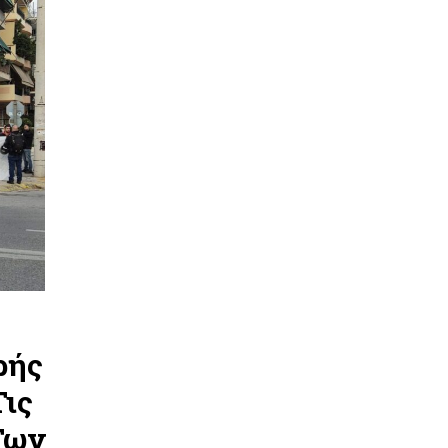
ρής
Τις
Των