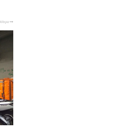
σότερα