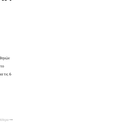
ς
Αθηνών
 το
α τις 6
σότερα