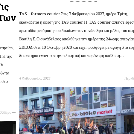
ις
TAS…formers courier Στις 7 Φεβρουαρίου 2023, ημέρα Τρίτη,
 Των
εκδικάζεται η έφεση της TAS courier. Η TAS courier άσκησε έφεσ
πρωτοδίκη απόφαση που δικαίωνε τον συνάδελφο και μέλος του σω
Βασίλη Σ. Ο συνάδελφος απολύθηκε την ημέρα της 24ωρης απεργία
ΣΒΕΟΔ στις 10 Οκτώβρη 2020 και είχε προσφύγει με αγωγή στα ερ
ατησίων,
δικαστήρια ενάντια στην εκδικητική και παράνομη απόλυση…
 ΓΚ της
Οι
ούν τα
4 Φεβρουαρίου, 2023
Περισ
ε στο
ισσότερα