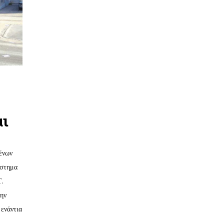
αι
μένων
άστημα
.
την
 ενάντια